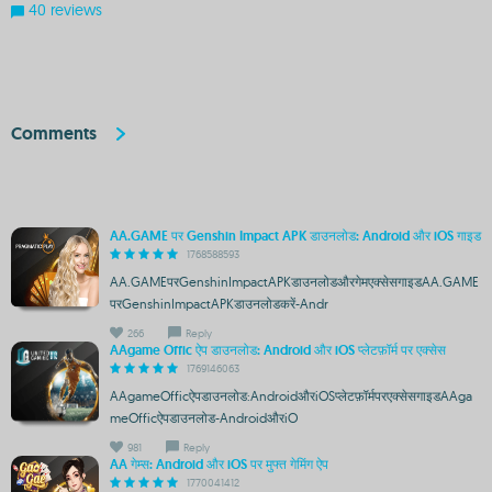
40 reviews
Comments
AA.GAME पर Genshin Impact APK डाउनलोड: Android और iOS गाइड
1768588593
AA.GAMEपरGenshinImpactAPKडाउनलोडऔरगेमएक्सेसगाइडAA.GAME
परGenshinImpactAPKडाउनलोडकरें-Andr
266
Reply
AAgame Offic ऐप डाउनलोड: Android और iOS प्लेटफ़ॉर्म पर एक्सेस
1769146063
AAgameOfficऐपडाउनलोड:AndroidऔरiOSप्लेटफ़ॉर्मपरएक्सेसगाइडAAga
meOfficऐपडाउनलोड-AndroidऔरiO
981
Reply
AA गेम्स: Android और iOS पर मुफ्त गेमिंग ऐप
1770041412