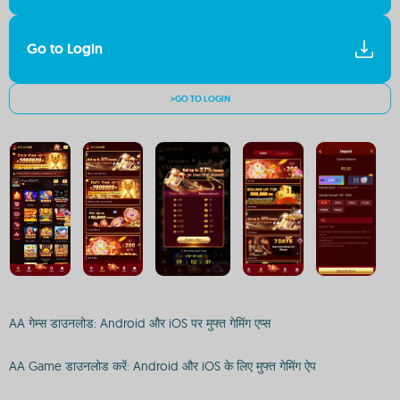
Go to Login
>GO TO LOGIN
AA गेम्स डाउनलोड: Android और iOS पर मुफ्त गेमिंग एप्स
AA Game डाउनलोड करें: Android और iOS के लिए मुफ्त गेमिंग ऐप