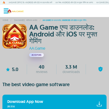
AAGAME OFFIC ऐप: ANDROID और IOS पर डाउनलोड करें
AA गेम्स: ANDROID और IOS पर मुफ्त गेमिंग का आनंद
AA GAME:ONLI 
HOME
/
【AA.GAME】 नवीनतम अपडेट
/
AA GAME एप्प डाउनलोड: ANDROID और IOS पर मुफ्त गेमिंग
AA Game एप्प डाउनलोड:
Android और iOS पर मुफ्त
गेमिंग
AA.Game
#2
EDITORS
40
3.3 M
5.0
reviews
downloads
The best video game software
Download App Now
20.3.1.6