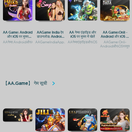
AA Game: Android
AAGame India ऐप
AA गेम्स एंड्रॉइड और
AA Game:Onli -
और iOS पर मुफ्त
डाउनलोड: Android
iOS पर मुफ्त में खेलें
Android और iOS पर
डाउनलोड और एक्सेस
और iOS प्लेटफ़ॉर्म पर
मुफ्त गेमिंग एप
AAगेम्स:AndroidऔरiOSपरमुफ्तगेमिंगकाआनंदAAGameकैसेडाउनलोडकरें:AndroidऔरiOSगाइ
AAGameIndiaApp:AndroidऔरiOSपरडाउनलोडकरेंAAGameIndiaAp
AAगेम्सएंड्रॉइडऔरiOSपरमुफ्तमेंखेलनेकेलिएउप
AAGame:Onli-
एक्सेस
AndroidऔरiOSपरमुफ्त
【AA.Game】 गेम सूची