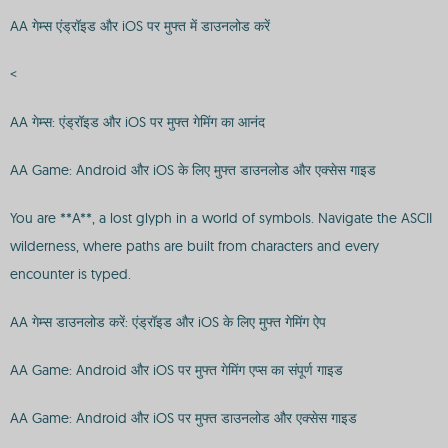
AA गेम्स एंड्रॉइड और iOS पर मुफ्त में डाउनलोड करें
<
AA गेम्स: एंड्रॉइड और iOS पर मुफ्त गेमिंग का आनंद
AA Game: Android और iOS के लिए मुफ्त डाउनलोड और एक्सेस गाइड
You are **A**, a lost glyph in a world of symbols. Navigate the ASCII
wilderness, where paths are built from characters and every
encounter is typed.
AA गेम्स डाउनलोड करें: एंड्रॉइड और iOS के लिए मुफ्त गेमिंग ऐप
AA Game: Android और iOS पर मुफ्त गेमिंग एप्स का संपूर्ण गाइड
AA Game: Android और iOS पर मुफ्त डाउनलोड और एक्सेस गाइड