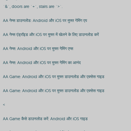
`&`, doors are `+`, stairs are `>`.
AA गेम्स डाउनलोड: Android और iOS पर मुफ्त गेमिंग एप
AA गेम्स एंड्रॉइड और iOS पर मुफ्त में खेलने के लिए डाउनलोड करें
AA गेम्स: Android और iOS पर मुफ्त गेमिंग एप्स
AA गेम्स: Android और iOS पर मुफ्त गेमिंग का आनंद
AA Game: Android और iOS पर मुफ्त डाउनलोड और एक्सेस गाइड
AA Game: Android और iOS पर मुफ्त डाउनलोड और एक्सेस गाइड
<
AA Game कैसे डाउनलोड करें: Android और iOS गाइड