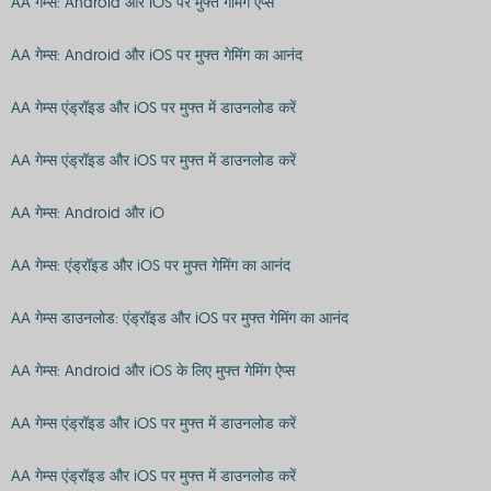
AA गेम्स: Android और iOS पर मुफ्त गेमिंग एप्स
AA गेम्स: Android और iOS पर मुफ्त गेमिंग का आनंद
AA गेम्स एंड्रॉइड और iOS पर मुफ्त में डाउनलोड करें
AA गेम्स एंड्रॉइड और iOS पर मुफ्त में डाउनलोड करें
AA गेम्स: Android और iO
AA गेम्स: एंड्रॉइड और iOS पर मुफ्त गेमिंग का आनंद
AA गेम्स डाउनलोड: एंड्रॉइड और iOS पर मुफ्त गेमिंग का आनंद
AA गेम्स: Android और iOS के लिए मुफ्त गेमिंग ऐप्स
AA गेम्स एंड्रॉइड और iOS पर मुफ्त में डाउनलोड करें
AA गेम्स एंड्रॉइड और iOS पर मुफ्त में डाउनलोड करें