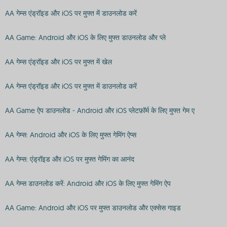
AA गेम्स एंड्रॉइड और iOS पर मुफ्त में डाउनलोड करें
AA Game: Android और iOS के लिए मुफ्त डाउनलोड और प्ले
AA गेम्स एंड्रॉइड और iOS पर मुफ्त में खेल
AA गेम्स एंड्रॉइड और iOS पर मुफ्त में डाउनलोड करें
AA Game ऐप डाउनलोड - Android और iOS प्लेटफ़ॉर्म के लिए मुफ्त गेम ए
AA गेम्स: Android और iOS के लिए मुफ्त गेमिंग ऐप्स
AA गेम्स: एंड्रॉइड और iOS पर मुफ्त गेमिंग का आनंद
AA गेम्स डाउनलोड करें: Android और iOS के लिए मुफ्त गेमिंग ऐप
AA Game: Android और iOS पर मुफ्त डाउनलोड और एक्सेस गाइड