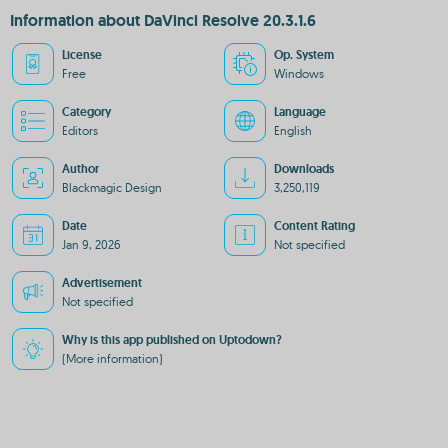
Information about DaVinci Resolve 20.3.1.6
License
Op. System
Free
Windows
Category
Language
Editors
English
Author
Downloads
Blackmagic Design
3,250,119
Date
Content Rating
Jan 9, 2026
Not specified
Advertisement
Not specified
Why is this app published on Uptodown?
(More information)