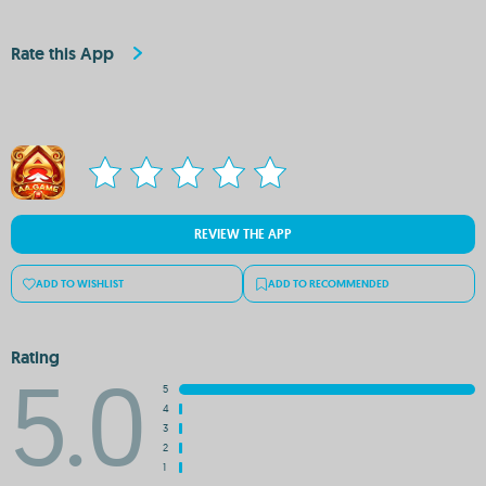
Rate this App
REVIEW THE APP
ADD TO WISHLIST
ADD TO RECOMMENDED
Rating
5.0
5
4
3
2
1