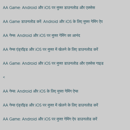
AA Game: Android और iOS पर मुफ्त डाउनलोड और एक्सेस
AA Game डाउनलोड करें: Android और iOS के लिए मुफ्त गेमिंग ऐप
AA गेम्स: Android और iOS पर मुफ्त गेमिंग का आनंद
AA गेम्स एंड्रॉइड और iOS पर मुफ्त में खेलने के लिए डाउनलोड करें
AA Game: Android और iOS पर मुफ्त डाउनलोड और एक्सेस गाइड
<
AA गेम्स: Android और iOS के लिए मुफ्त गेमिंग ऐप्स
AA गेम्स एंड्रॉइड और iOS पर मुफ्त में खेलने के लिए डाउनलोड करें
AA Game: Android और iOS पर मुफ्त गेमिंग ऐप डाउनलोड करें