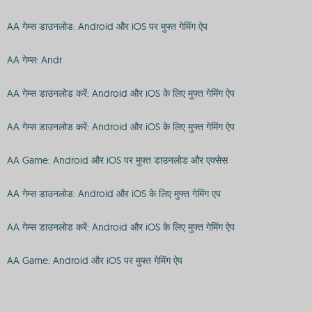
AA गेम्स डाउनलोड: Android और iOS पर मुफ्त गेमिंग ऐप
AA गेम्स: Andr
AA गेम्स डाउनलोड करें: Android और iOS के लिए मुफ्त गेमिंग ऐप
AA गेम्स डाउनलोड करें: Android और iOS के लिए मुफ्त गेमिंग ऐप
AA Game: Android और iOS पर मुफ्त डाउनलोड और एक्सेस
AA गेम्स डाउनलोड: Android और iOS के लिए मुफ्त गेमिंग एप
AA गेम्स डाउनलोड करें: Android और iOS के लिए मुफ्त गेमिंग ऐप
AA Game: Android और iOS पर मुफ्त गेमिंग ऐप