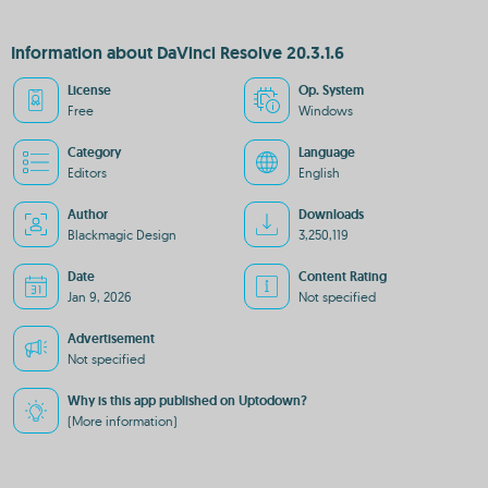
Information about DaVinci Resolve 20.3.1.6
License
Op. System
Free
Windows
Category
Language
Editors
English
Author
Downloads
Blackmagic Design
3,250,119
Date
Content Rating
Jan 9, 2026
Not specified
Advertisement
Not specified
Why is this app published on Uptodown?
(More information)