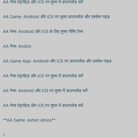
AA गेम्स एंड्रॉइड और iOS पर मुफ्त में डाउनलोड करें
AA Game: Android और iOS पर मुफ्त डाउनलोड और एक्सेस गाइड
AA गेम्स: Android और iOS के लिए मुफ्त गेमिंग ऐप्स
AA गेम्स: Androi
AA Game App: Android और iOS पर डाउनलोड और एक्सेस गाइड
AA गेम्स एंड्रॉइड और iOS पर मुफ्त में डाउनलोड करें
AA गेम्स: Android और iOS पर मुफ्त में डाउनलोड करें
AA गेम्स एंड्रॉइड और iOS पर मुफ्त में डाउनलोड करें
**AA Game: Ashen Abyss**
<