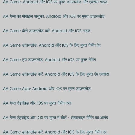
AA Game: Android और iOS पर मुफ्त डाउनलोड और एक्सेस गाइड
AA गेम्स का मोबाइल अनुभव: Android और iOS पर मुफ्त डाउनलोड
AA Game कैसे डाउनलोड करें: Android और iOS गाइड
AA Game डाउनलोड: Android और iOS के लिए मुफ्त गेमिंग ऐप
AA Game एप्प डाउनलोड: Android और iOS पर मुफ्त गेमिंग
AA Game डाउनलोड करें: Android और iOS के लिए मुफ्त ऐप एक्सेस
AA Game App: Android और iOS पर मुफ्त डाउनलोड
AA गेम्स एंड्रॉइड और iOS पर मुफ्त गेमिंग एप्स
AA गेम्स एंड्रॉइड और iOS पर मुफ्त में खेलें - ऑफलाइन गेमिंग का आनंद
AA Game डाउनलोड करें: Android और iOS के लिए मुफ्त गेमिंग एप