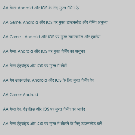
AA गेम्स: Android और iOS के लिए मुफ्त गेमिंग ऐप
AA Game: Android और iOS पर मुफ्त डाउनलोड और गेमिंग अनुभव
AA Game - Android और iOS पर मुफ्त डाउनलोड और एक्सेस
AA गेम्स: Android और iOS पर मुफ्त गेमिंग का अनुभव
AA गेम्स एंड्रॉइड और iOS पर मुफ्त में खेलें
AA गेम डाउनलोड: Android और iOS के लिए मुफ्त गेमिंग ऐप
AA Game: Android
AA गेम्स ऐप: एंड्रॉइड और iOS पर मुफ्त गेमिंग का आनंद
AA गेम्स एंड्रॉइड और iOS पर मुफ्त में खेलने के लिए डाउनलोड करें