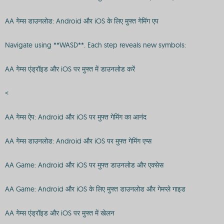
AA गेम्स डाउनलोड: Android और iOS के लिए मुफ्त गेमिंग एप
Navigate using **WASD**. Each step reveals new symbols:
AA गेम्स एंड्रॉइड और iOS पर मुफ्त में डाउनलोड करें
<
AA गेम्स ऐप: Android और iOS पर मुफ्त गेमिंग का आनंद
AA गेम्स डाउनलोड: Android और iOS पर मुफ्त गेमिंग एप्स
AA Game: Android और iOS पर मुफ्त डाउनलोड और एक्सेस
AA Game: Android और iOS के लिए मुफ्त डाउनलोड और गेमप्ले गाइड
AA गेम्स एंड्रॉइड और iOS पर मुफ्त में खेलन