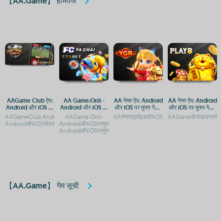
【AA.Game】 होमपेज
AAGame Club ऐप:
AA Game:Onli -
AA गेम्स ऐप: Android
AA गेम्स ऐप: Android
Android और iOS पर
Android और iOS पर
और iOS पर मुफ्त गेमिंग
और iOS पर मुफ्त गेमिंग
डाउनलोड करें
मुफ्त गेमिंग एप
का आनंद
का आनंद
AAGameClub:AndroidऔरAppleकेलिएAPPडाउनलोडकरेंAAGameClubऐपडाउनलोड-
AAGame:Onli-
AAगेम्सएंड्रॉइडऔरiOSपरमुफ्तमेंडाउनलोडकरें
AAGameकैसेडाउनलोडकरे
AndroidऔरiOSप्लेटफॉर्मपर
AndroidऔरiOSपरमुफ्तगेमिंगएपीकेAAGame:Onli-
AndroidऔरiOSपरमुफ्तगेमिंगएपAAGame:
【AA.Game】 गेम सूची