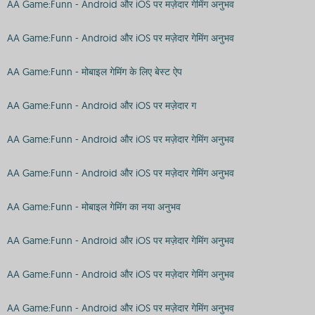
AA Game:Funn - Android और iOS पर मज़ेदार गेमिंग अनुभव
AA Game:Funn - Android और iOS पर मज़ेदार गेमिंग अनुभव
AA Game:Funn - मोबाइल गेमिंग के लिए बेस्ट ऐप
AA Game:Funn - Android और iOS पर मज़ेदार ग
AA Game:Funn - Android और iOS पर मज़ेदार गेमिंग अनुभव
AA Game:Funn - Android और iOS पर मज़ेदार गेमिंग अनुभव
AA Game:Funn - मोबाइल गेमिंग का नया अनुभव
AA Game:Funn - Android और iOS पर मज़ेदार गेमिंग अनुभव
AA Game:Funn - Android और iOS पर मज़ेदार गेमिंग अनुभव
AA Game:Funn - Android और iOS पर मज़ेदार गेमिंग अनुभव