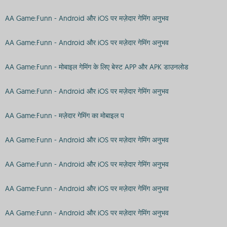
AA Game:Funn - Android और iOS पर मज़ेदार गेमिंग अनुभव
AA Game:Funn - Android और iOS पर मज़ेदार गेमिंग अनुभव
AA Game:Funn - मोबाइल गेमिंग के लिए बेस्ट APP और APK डाउनलोड
AA Game:Funn - Android और iOS पर मज़ेदार गेमिंग अनुभव
AA Game:Funn - मज़ेदार गेमिंग का मोबाइल प
AA Game:Funn - Android और iOS पर मज़ेदार गेमिंग अनुभव
AA Game:Funn - Android और iOS पर मज़ेदार गेमिंग अनुभव
AA Game:Funn - Android और iOS पर मज़ेदार गेमिंग अनुभव
AA Game:Funn - Android और iOS पर मज़ेदार गेमिंग अनुभव