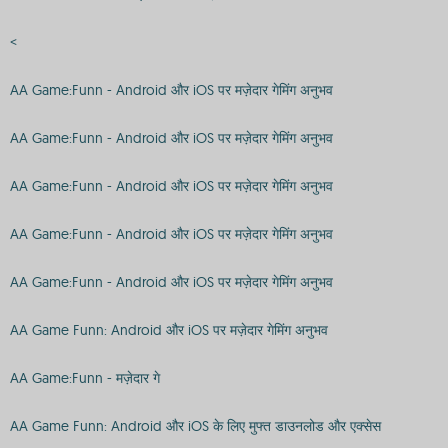
<
AA Game:Funn - Android और iOS पर मज़ेदार गेमिंग अनुभव
AA Game:Funn - Android और iOS पर मज़ेदार गेमिंग अनुभव
AA Game:Funn - Android और iOS पर मज़ेदार गेमिंग अनुभव
AA Game:Funn - Android और iOS पर मज़ेदार गेमिंग अनुभव
AA Game:Funn - Android और iOS पर मज़ेदार गेमिंग अनुभव
AA Game Funn: Android और iOS पर मज़ेदार गेमिंग अनुभव
AA Game:Funn - मज़ेदार गे
AA Game Funn: Android और iOS के लिए मुफ्त डाउनलोड और एक्सेस