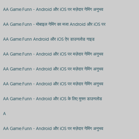
AA Game:Funn - Android और iOS पर मज़ेदार गेमिंग अनुभव
AA Game:Funn - मोबाइल गेमिंग का मजा Android और iOS पर
AA Game:Funn Android और iOS ऐप डाउनलोड गाइड
AA Game:Funn - Android और iOS पर मज़ेदार गेमिंग अनुभव
AA Game:Funn - Android और iOS पर मज़ेदार गेमिंग अनुभव
AA Game:Funn - Android और iOS पर मज़ेदार गेमिंग अनुभव
AA Game:Funn - Android और iOS के लिए मुफ्त डाउनलोड
A
AA Game:Funn - Android और iOS पर मज़ेदार गेमिंग अनुभव