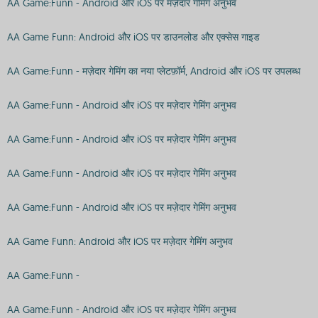
AA Game:Funn - Android और iOS पर मज़ेदार गेमिंग अनुभव
AA Game Funn: Android और iOS पर डाउनलोड और एक्सेस गाइड
AA Game:Funn - मज़ेदार गेमिंग का नया प्लेटफ़ॉर्म, Android और iOS पर उपलब्ध
AA Game:Funn - Android और iOS पर मज़ेदार गेमिंग अनुभव
AA Game:Funn - Android और iOS पर मज़ेदार गेमिंग अनुभव
AA Game:Funn - Android और iOS पर मज़ेदार गेमिंग अनुभव
AA Game:Funn - Android और iOS पर मज़ेदार गेमिंग अनुभव
AA Game Funn: Android और iOS पर मज़ेदार गेमिंग अनुभव
AA Game:Funn -
AA Game:Funn - Android और iOS पर मज़ेदार गेमिंग अनुभव