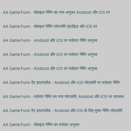
AA Game:Funn - मोबाइल गेमिंग का नया अनुभव Android और iOS पर
AA Game:Funn - मोबाइल गेमिंग प्लेटफॉर्म एंड्रॉइड और iOS पर
AA Game:Funn - Android और iOS पर मज़ेदार गेमिंग अनुभव
AA Game:Funn - Android और iOS पर मज़ेदार गेमिंग अनुभव
AA Game:Funn - Android और iOS पर मज़ेदार गेमिंग अनुभव
AA Game:Funn ऐप डाउनलोड - Android और iOS प्लेटफ़ॉर्म पर मज़ेदार गेमिंग
AA Game:Funn - मज़ेदार गेमिंग का नया प्लेटफ़ॉर्म, Android और iOS पर उपलब्ध
AA Game:Funn ऐप डाउनलोड - Android और iOS के लिए मुफ्त गेमिंग प्लेटफ़ॉर्म
AA Game:Funn - मोबाइल गेमिंग का मजेदार अनुभव