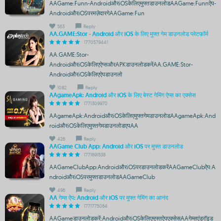
AAGame:Funn-AndroidऔरiOSकेलिएमुफ्तडाउनलोडAAGame:Funnऐप-
AndroidऔरiOSपरमज़ेदारगेAAGame:Fun
563
Reply
AA.GAME:Stor - Android और iOS के लिए मुफ्त गेम डाउनलोड प्लेटफ़ॉर्म
1770579441
AA.GAME:Stor-
AndroidऔरiOSकेलिएऐप्सऔरAPKडाउनलोडकरेंAA.GAME:Stor-
AndroidऔरiOSकेलिएऐपडाउनलो
1082
Reply
AAgameApk: Android और iOS के लिए बेस्ट गेमिंग ऐप्स का एक्सेस
1771309970
AAgameApk:AndroidऔरiOSकेलिएमुफ्तगेमडाउनलोडAAgameApk:And
roidऔरiOSकेलिएमुफ्तगेमडाउनलोडएपAA
426
Reply
AAGame Club App: Android और iOS पर मुफ्त डाउनलोड
1771691536
AAGameClubApp:AndroidऔरiOSपरडाउनलोडकरेंAAGameClubऐप:A
ndroidऔरiOSपरमुफ्तडाउनलोडAAGameClub
496
Reply
AA गेम्स ऐप: Android और iOS पर मुफ्त गेमिंग का आनंद
1771775064
AAGameडाउनलोडकरें:AndroidऔरiOSकेलिएमुफ्तऐपएक्सेसAAगेम्सएंड्रॉइड