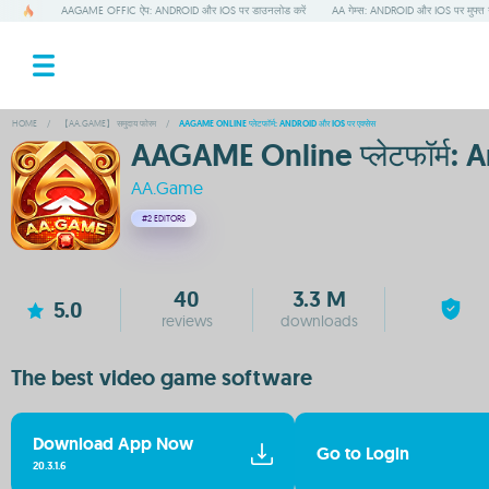
AAGAME OFFIC ऐप: ANDROID और IOS पर डाउनलोड करें
AA गेम्स: ANDROID और IOS पर मुफ्त ग
HOME
/
【AA.GAME】 समुदाय फोरम
/
AAGAME ONLINE प्लेटफॉर्म: ANDROID और IOS पर एक्सेस
AAGAME Online प्लेटफॉर्म: A
AA.Game
#2
EDITORS
40
3.3 M
5.0
reviews
downloads
The best video game software
Download App Now
Go to Login
20.3.1.6