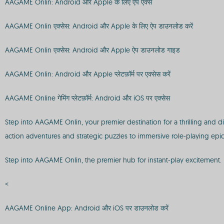
AAGAME Onlin: Android और Apple के लिए ऐप एक्से
AAGAME Onlin एक्सेस: Android और Apple के लिए ऐप डाउनलोड करें
AAGAME Onlin एक्सेस: Android और Apple ऐप डाउनलोड गाइड
AAGAME Onlin: Android और Apple प्लेटफ़ॉर्म पर एक्सेस करें
AAGAME Online गेमिंग प्लेटफ़ॉर्म: Android और iOS पर एक्सेस
Step into AAGAME Onlin, your premier destination for a thrilling and 
action adventures and strategic puzzles to immersive role-playing epics
Step into AAGAME Onlin, the premier hub for instant-play excitement.
<
AAGAME Online App: Android और iOS पर डाउनलोड करें