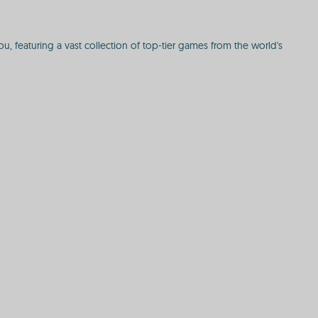
u, featuring a vast collection of top-tier games from the world's