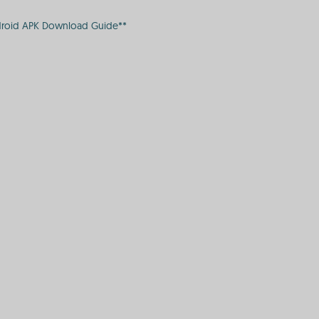
droid APK Download Guide**