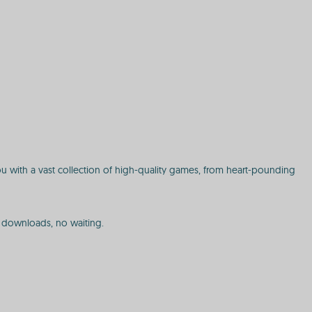
ou with a vast collection of high-quality games, from heart-pounding
o downloads, no waiting.