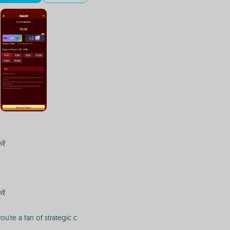
ें
ें
're a fan of strategic c