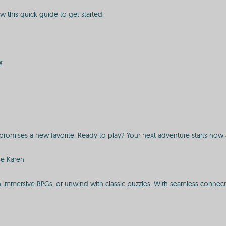
this quick guide to get started:
ड
t promises a new favorite. Ready to play? Your next adventure starts no
se Karen
 in immersive RPGs, or unwind with classic puzzles. With seamless connect