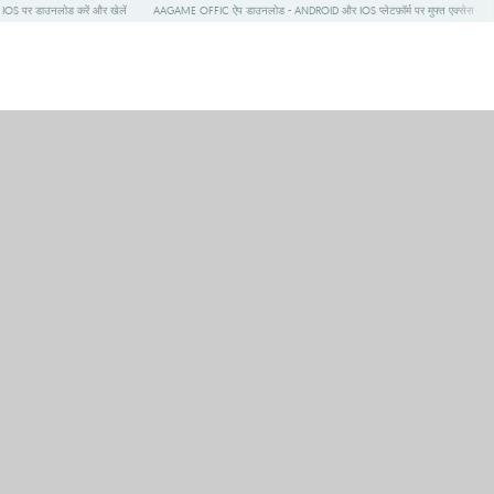
 पर डाउनलोड करें और खेलें
AAGAME OFFIC ऐप डाउनलोड - ANDROID और IOS प्लेटफ़ॉर्म पर मुफ्त एक्सेस