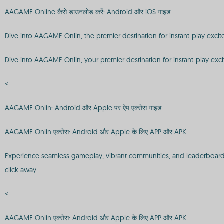
AAGAME Online कैसे डाउनलोड करें: Android और iOS गाइड
Dive into AAGAME Onlin, the premier destination for instant-play exc
Dive into AAGAME Onlin, your premier destination for instant-play exc
<
AAGAME Onlin: Android और Apple पर ऐप एक्सेस गाइड
AAGAME Onlin एक्सेस: Android और Apple के लिए APP और APK
Experience seamless gameplay, vibrant communities, and leaderboard g
click away.
<
AAGAME Onlin एक्सेस: Android और Apple के लिए APP और APK