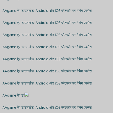
AAgame ऐप डाउनलोड: Android और iOS प्लेटफ़ॉर्म पर गेमिंग एक्सेस
AAgame ऐप डाउनलोड: Android और iOS प्लेटफ़ॉर्म पर गेमिंग एक्सेस
AAgame ऐप डाउनलोड: Android और iOS प्लेटफ़ॉर्म पर गेमिंग एक्सेस
AAgame ऐप डाउनलोड: Android और iOS प्लेटफ़ॉर्म पर गेमिंग एक्सेस
AAgame ऐप डाउनलोड: Android और iOS प्लेटफॉर्म पर गेमिंग एक्सेस
AAgame ऐप डाउनलोड: Android और iOS प्लेटफ़ॉर्म पर गेमिंग एक्सेस
AAgame ऐप डाउनलोड: Android और iOS प्लेटफ़ॉर्म पर गेमिंग एक्सेस
AAgame ऐप डा
AAgame ऐप डाउनलोड: Android और iOS प्लेटफ़ॉर्म पर गेमिंग एक्सेस