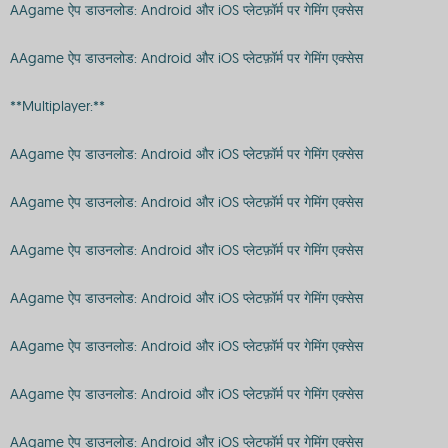
AAgame ऐप डाउनलोड: Android और iOS प्लेटफ़ॉर्म पर गेमिंग एक्सेस
AAgame ऐप डाउनलोड: Android और iOS प्लेटफ़ॉर्म पर गेमिंग एक्सेस
**Multiplayer:**
AAgame ऐप डाउनलोड: Android और iOS प्लेटफ़ॉर्म पर गेमिंग एक्सेस
AAgame ऐप डाउनलोड: Android और iOS प्लेटफ़ॉर्म पर गेमिंग एक्सेस
AAgame ऐप डाउनलोड: Android और iOS प्लेटफ़ॉर्म पर गेमिंग एक्सेस
AAgame ऐप डाउनलोड: Android और iOS प्लेटफ़ॉर्म पर गेमिंग एक्सेस
AAgame ऐप डाउनलोड: Android और iOS प्लेटफ़ॉर्म पर गेमिंग एक्सेस
AAgame ऐप डाउनलोड: Android और iOS प्लेटफ़ॉर्म पर गेमिंग एक्सेस
AAgame ऐप डाउनलोड: Android और iOS प्लेटफॉर्म पर गेमिंग एक्सेस