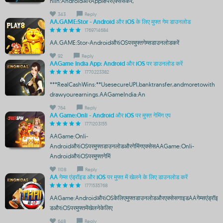
nlin:AndroidऔरAppleपरएक्सेसकरें,
343
Reply
AA.GAME:Stor - Android और iOS के लिए मुफ्त गेम डाउनलोड
1769714684
AA.GAME:Stor-AndroidऔरiOSपरमुफ्तगेम्सडाउनलोडकरें
92
Reply
AAGame India App: Android और iOS पर डाउनलोड करें
1770223382
***RealCashWins:**UsesecureUPI,banktransfer,andmoretowith
drawyourearnings.AAGameIndia:An
764
Reply
AA Game:Onli - Android और iOS पर मुफ्त गेमिंग एप
1771203155
AAGame:Onli-
AndroidऔरiOSपरमुफ्तडाउनलोडऔरगेमिंगएक्सेसAAGame:Onli-
AndroidऔरiOSपरमुफ्तगेमिं
1108
Reply
AA गेम्स एंड्रॉइड और iOS पर मुफ्त में खेलने के लिए डाउनलोड करें
1771535768
AAGame:AndroidऔरiOSकेलिएमुफ्तडाउनलोडऔरएक्सेसगाइडAAगेम्सएंड्रॉइ
डऔरiOSपरमुफ्तमेंखेलनेकेलिए
648
Reply