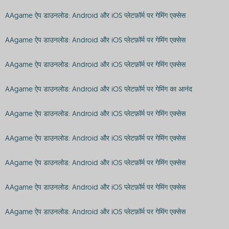
AAgame ऐप डाउनलोड: Android और iOS प्लेटफ़ॉर्म पर गेमिंग एक्सेस
AAgame ऐप डाउनलोड: Android और iOS प्लेटफ़ॉर्म पर गेमिंग एक्सेस
AAgame ऐप डाउनलोड: Android और iOS प्लेटफ़ॉर्म पर गेमिंग एक्सेस
AAgame ऐप डाउनलोड: Android और iOS प्लेटफ़ॉर्म पर गेमिंग का आनंद
AAgame ऐप डाउनलोड: Android और iOS प्लेटफ़ॉर्म पर गेमिंग एक्सेस
AAgame ऐप डाउनलोड: Android और iOS प्लेटफ़ॉर्म पर गेमिंग एक्सेस
AAgame ऐप डाउनलोड: Android और iOS प्लेटफ़ॉर्म पर गेमिंग एक्सेस
AAgame ऐप डाउनलोड: Android और iOS प्लेटफ़ॉर्म पर गेमिंग एक्सेस
AAgame ऐप डाउनलोड: Android और iOS प्लेटफ़ॉर्म पर गेमिंग एक्सेस