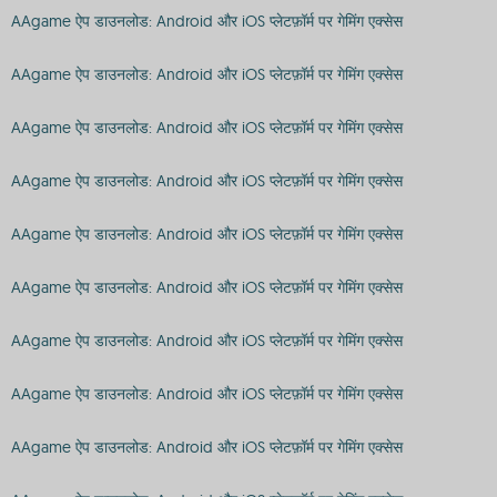
AAgame ऐप डाउनलोड: Android और iOS प्लेटफ़ॉर्म पर गेमिंग एक्सेस
AAgame ऐप डाउनलोड: Android और iOS प्लेटफ़ॉर्म पर गेमिंग एक्सेस
AAgame ऐप डाउनलोड: Android और iOS प्लेटफ़ॉर्म पर गेमिंग एक्सेस
AAgame ऐप डाउनलोड: Android और iOS प्लेटफ़ॉर्म पर गेमिंग एक्सेस
AAgame ऐप डाउनलोड: Android और iOS प्लेटफ़ॉर्म पर गेमिंग एक्सेस
AAgame ऐप डाउनलोड: Android और iOS प्लेटफ़ॉर्म पर गेमिंग एक्सेस
AAgame ऐप डाउनलोड: Android और iOS प्लेटफ़ॉर्म पर गेमिंग एक्सेस
AAgame ऐप डाउनलोड: Android और iOS प्लेटफ़ॉर्म पर गेमिंग एक्सेस
AAgame ऐप डाउनलोड: Android और iOS प्लेटफ़ॉर्म पर गेमिंग एक्सेस