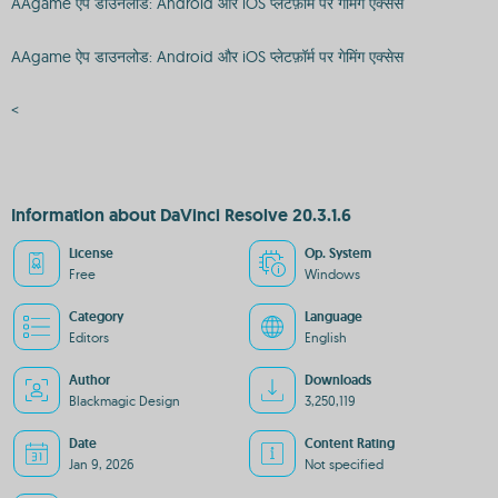
AAgame ऐप डाउनलोड: Android और iOS प्लेटफ़ॉर्म पर गेमिंग एक्सेस
AAgame ऐप डाउनलोड: Android और iOS प्लेटफ़ॉर्म पर गेमिंग एक्सेस
<
Information about DaVinci Resolve 20.3.1.6
License
Op. System
Free
Windows
Category
Language
Editors
English
Author
Downloads
Blackmagic Design
3,250,119
Date
Content Rating
Jan 9, 2026
Not specified