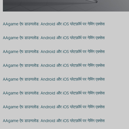
AAgame ऐप डाउनलोड: Android और iOS प्लेटफ़ॉर्म पर गेमिंग एक्सेस
AAgame ऐप डाउनलोड: Android और iOS प्लेटफ़ॉर्म पर गेमिंग एक्सेस
AAgame ऐप डाउनलोड: Android और iOS प्लेटफ़ॉर्म पर गेमिंग एक्सेस
AAgame ऐप डाउनलोड: Android और iOS प्लेटफ़ॉर्म पर गेमिंग एक्सेस
AAgame ऐप डाउनलोड: Android और iOS प्लेटफ़ॉर्म पर गेमिंग एक्सेस
AAgame ऐप डाउनलोड: Android और iOS प्लेटफ़ॉर्म पर गेमिंग एक्सेस
AAgame ऐप डाउनलोड: Android और iOS प्लेटफ़ॉर्म पर गेमिंग एक्सेस
AAgame ऐप डाउनलोड: Android और iOS प्लेटफ़ॉर्म पर गेमिंग एक्सेस