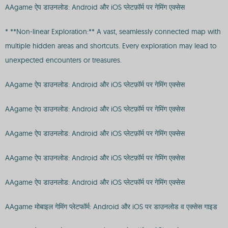
AAgame ऐप डाउनलोड: Android और iOS प्लेटफ़ॉर्म पर गेमिंग एक्सेस
* **Non-linear Exploration:** A vast, seamlessly connected map with
multiple hidden areas and shortcuts. Every exploration may lead to
unexpected encounters or treasures.
AAgame ऐप डाउनलोड: Android और iOS प्लेटफ़ॉर्म पर गेमिंग एक्सेस
AAgame ऐप डाउनलोड: Android और iOS प्लेटफ़ॉर्म पर गेमिंग एक्सेस
AAgame ऐप डाउनलोड: Android और iOS प्लेटफ़ॉर्म पर गेमिंग एक्सेस
AAgame ऐप डाउनलोड: Android और iOS प्लेटफ़ॉर्म पर गेमिंग एक्सेस
AAgame ऐप डाउनलोड: Android और iOS प्लेटफॉर्म पर गेमिंग एक्सेस
AAgame मोबाइल गेमिंग प्लेटफॉर्म: Android और iOS पर डाउनलोड व एक्सेस गाइड