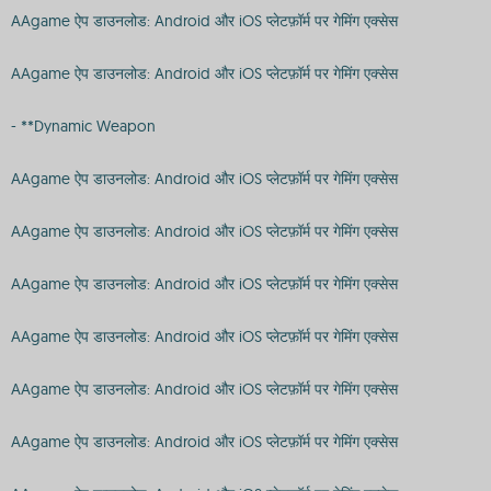
AAgame ऐप डाउनलोड: Android और iOS प्लेटफ़ॉर्म पर गेमिंग एक्सेस
AAgame ऐप डाउनलोड: Android और iOS प्लेटफ़ॉर्म पर गेमिंग एक्सेस
- **Dynamic Weapon
AAgame ऐप डाउनलोड: Android और iOS प्लेटफ़ॉर्म पर गेमिंग एक्सेस
AAgame ऐप डाउनलोड: Android और iOS प्लेटफ़ॉर्म पर गेमिंग एक्सेस
AAgame ऐप डाउनलोड: Android और iOS प्लेटफ़ॉर्म पर गेमिंग एक्सेस
AAgame ऐप डाउनलोड: Android और iOS प्लेटफ़ॉर्म पर गेमिंग एक्सेस
AAgame ऐप डाउनलोड: Android और iOS प्लेटफ़ॉर्म पर गेमिंग एक्सेस
AAgame ऐप डाउनलोड: Android और iOS प्लेटफ़ॉर्म पर गेमिंग एक्सेस