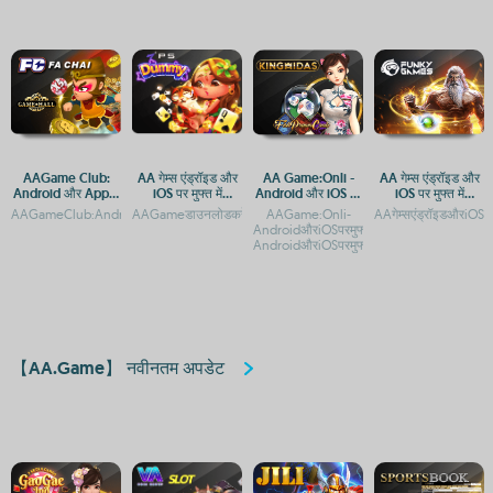
AAGame Club:
AA गेम्स एंड्रॉइड और
AA Game:Onli -
AA गेम्स एंड्रॉइड और
Android और Apple
iOS पर मुफ्त में
Android और iOS पर
iOS पर मुफ्त में
पर मुफ्त गेमिंग ऐप
डाउनलोड करें
मुफ्त गेमिंग ऐप
डाउनलोड करने के लिए
AAGameClub:AndroidऔरiOSपरडाउनलोडकरेंAAGameClubऐपडाउनलोड:AndroidऔरAppleप्लेटफ
AAGameडाउनलोडकरें:AndroidऔरiOSकेलिएमुफ्तगेमिंगऐपAAGameकैस
AAGame:Onli-
AAगेम्सएंड्रॉइडऔरiOSपरम
उपलब्ध हैं
AndroidऔरiOSपरमुफ्तगेमिंगएप्लिकेशनAAGame
AndroidऔरiOSपरमुफ्तगेमिंगएपAAG
【AA.Game】 नवीनतम अपडेट