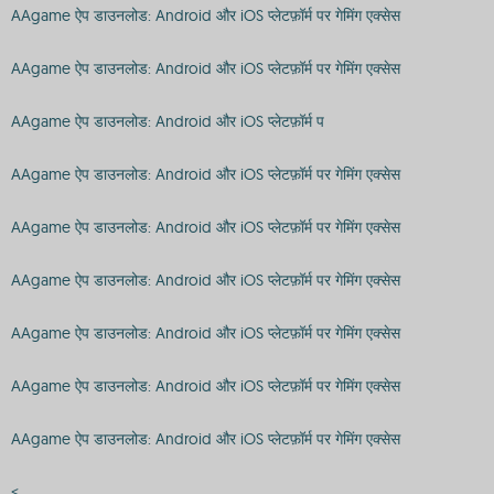
AAgame ऐप डाउनलोड: Android और iOS प्लेटफ़ॉर्म पर गेमिंग एक्सेस
AAgame ऐप डाउनलोड: Android और iOS प्लेटफ़ॉर्म पर गेमिंग एक्सेस
AAgame ऐप डाउनलोड: Android और iOS प्लेटफ़ॉर्म प
AAgame ऐप डाउनलोड: Android और iOS प्लेटफ़ॉर्म पर गेमिंग एक्सेस
AAgame ऐप डाउनलोड: Android और iOS प्लेटफ़ॉर्म पर गेमिंग एक्सेस
AAgame ऐप डाउनलोड: Android और iOS प्लेटफ़ॉर्म पर गेमिंग एक्सेस
AAgame ऐप डाउनलोड: Android और iOS प्लेटफ़ॉर्म पर गेमिंग एक्सेस
AAgame ऐप डाउनलोड: Android और iOS प्लेटफ़ॉर्म पर गेमिंग एक्सेस
AAgame ऐप डाउनलोड: Android और iOS प्लेटफ़ॉर्म पर गेमिंग एक्सेस
<