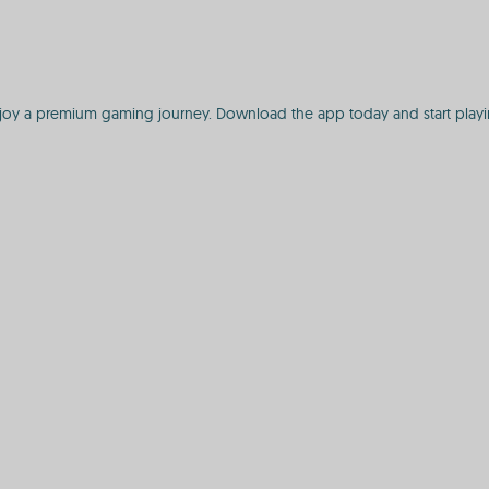
joy a premium gaming journey. Download the app today and start playi