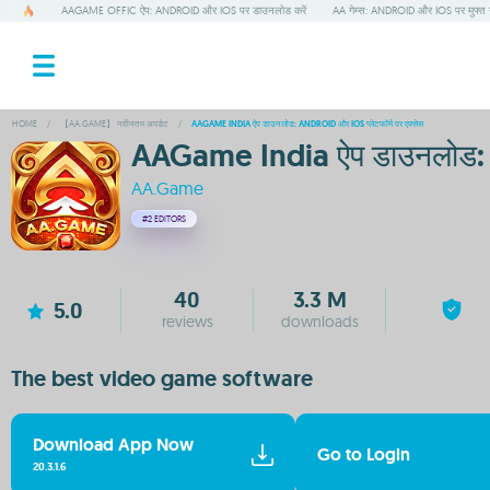
AAGAME OFFIC ऐप: ANDROID और IOS पर डाउनलोड करें
AA गेम्स: ANDROID और IOS पर मुफ्त ग
HOME
/
【AA.GAME】 नवीनतम अपडेट
/
AAGAME INDIA ऐप डाउनलोड: ANDROID और IOS प्लेटफॉर्म पर एक्सेस
AAGame India ऐप डाउनलोड: An
AA.Game
#2
EDITORS
40
3.3 M
5.0
reviews
downloads
The best video game software
Download App Now
Go to Login
20.3.1.6