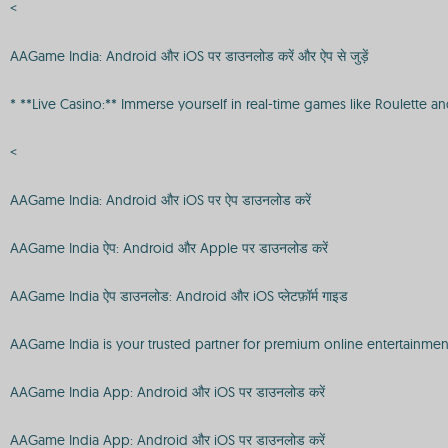
<
AAGame India: Android और iOS पर डाउनलोड करें और ऐप से जुड़ें
* **Live Casino:** Immerse yourself in real-time games like Roulette an
<
AAGame India: Android और iOS पर ऐप डाउनलोड करें
AAGame India ऐप: Android और Apple पर डाउनलोड करें
AAGame India ऐप डाउनलोड: Android और iOS प्लेटफ़ॉर्म गाइड
AAGame India is your trusted partner for premium online entertainment
AAGame India App: Android और iOS पर डाउनलोड करें
AAGame India App: Android और iOS पर डाउनलोड करें