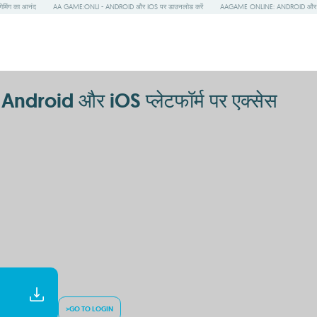
ेमिंग का आनंद
AA GAME:ONLI - ANDROID और IOS पर डाउनलोड करें
AAGAME ONLINE: ANDROID और IOS
droid और iOS प्लेटफॉर्म पर एक्सेस
>GO TO LOGIN