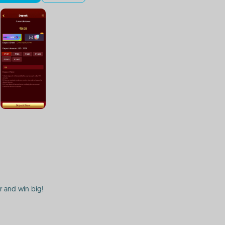
r and win big!