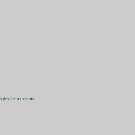
egies from experts.