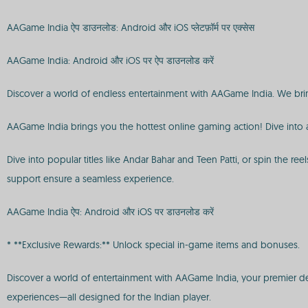
AAGame India ऐप डाउनलोड: Android और iOS प्लेटफ़ॉर्म पर एक्सेस
AAGame India: Android और iOS पर ऐप डाउनलोड करें
Discover a world of endless entertainment with AAGame India. We bring
AAGame India brings you the hottest online gaming action! Dive into a 
Dive into popular titles like Andar Bahar and Teen Patti, or spin the 
support ensure a seamless experience.
AAGame India ऐप: Android और iOS पर डाउनलोड करें
* **Exclusive Rewards:** Unlock special in-game items and bonuses.
Discover a world of entertainment with AAGame India, your premier dest
experiences—all designed for the Indian player.