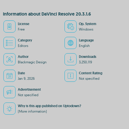
Information about DaVinci Resolve 20.3.1.6
License
Op. System
Free
Windows
Category
Language
Editors
English
Author
Downloads
Blackmagic Design
3,250,119
Date
Content Rating
Jan 9, 2026
Not specified
Advertisement
Not specified
Why is this app published on Uptodown?
(More information)