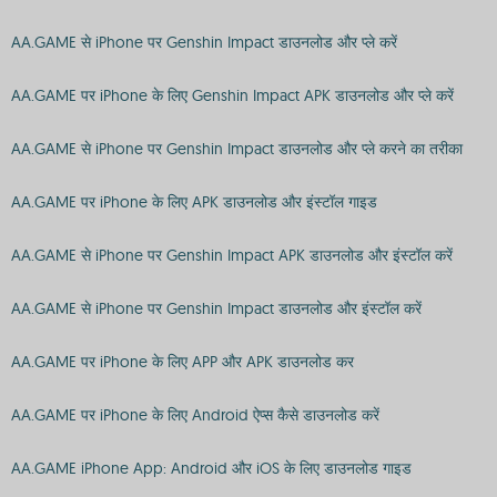
AA.GAME से iPhone पर Genshin Impact डाउनलोड और प्ले करें
AA.GAME पर iPhone के लिए Genshin Impact APK डाउनलोड और प्ले करें
AA.GAME से iPhone पर Genshin Impact डाउनलोड और प्ले करने का तरीका
AA.GAME पर iPhone के लिए APK डाउनलोड और इंस्टॉल गाइड
AA.GAME से iPhone पर Genshin Impact APK डाउनलोड और इंस्टॉल करें
AA.GAME से iPhone पर Genshin Impact डाउनलोड और इंस्टॉल करें
AA.GAME पर iPhone के लिए APP और APK डाउनलोड कर
AA.GAME पर iPhone के लिए Android ऐप्स कैसे डाउनलोड करें
AA.GAME iPhone App: Android और iOS के लिए डाउनलोड गाइड