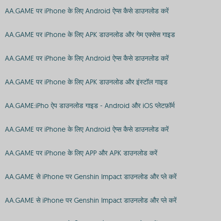
AA.GAME पर iPhone के लिए Android ऐप्स कैसे डाउनलोड करें
AA.GAME पर iPhone के लिए APK डाउनलोड और गेम एक्सेस गाइड
AA.GAME पर iPhone के लिए Android ऐप्स कैसे डाउनलोड करें
AA.GAME पर iPhone के लिए APK डाउनलोड और इंस्टॉल गाइड
AA.GAME:iPho ऐप डाउनलोड गाइड - Android और iOS प्लेटफ़ॉर्म
AA.GAME पर iPhone के लिए Android ऐप्स कैसे डाउनलोड करें
AA.GAME पर iPhone के लिए APP और APK डाउनलोड करें
AA.GAME से iPhone पर Genshin Impact डाउनलोड और प्ले करें
AA.GAME से iPhone पर Genshin Impact डाउनलोड और प्ले करें