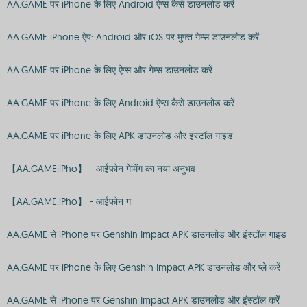
AA.GAME पर iPhone के लिए Android ऐप्स कैसे डाउनलोड करें
AA.GAME iPhone ऐप: Android और iOS पर मुफ्त गेम्स डाउनलोड करें
AA.GAME पर iPhone के लिए ऐप्स और गेम्स डाउनलोड करें
AA.GAME पर iPhone के लिए Android ऐप्स कैसे डाउनलोड करें
AA.GAME पर iPhone के लिए APK डाउनलोड और इंस्टॉल गाइड
【AA.GAME:iPho】 - आईफोन गेमिंग का नया अनुभव
【AA.GAME:iPho】 - आईफोन ग
AA.GAME से iPhone पर Genshin Impact APK डाउनलोड और इंस्टॉल गाइड
AA.GAME पर iPhone के लिए Genshin Impact APK डाउनलोड और प्ले करें
AA.GAME से iPhone पर Genshin Impact APK डाउनलोड और इंस्टॉल करें