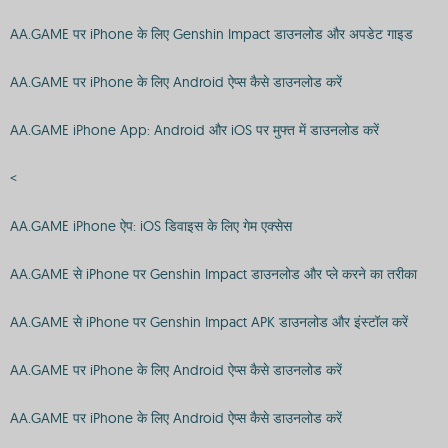
AA.GAME पर iPhone के लिए Genshin Impact डाउनलोड और अपडेट गाइड
AA.GAME पर iPhone के लिए Android ऐप्स कैसे डाउनलोड करें
AA.GAME iPhone App: Android और iOS पर मुफ्त में डाउनलोड करें
<
AA.GAME iPhone ऐप: iOS डिवाइस के लिए गेम एक्सेस
AA.GAME से iPhone पर Genshin Impact डाउनलोड और प्ले करने का तरीका
AA.GAME से iPhone पर Genshin Impact APK डाउनलोड और इंस्टॉल करें
AA.GAME पर iPhone के लिए Android ऐप्स कैसे डाउनलोड करें
AA.GAME पर iPhone के लिए Android ऐप्स कैसे डाउनलोड करें