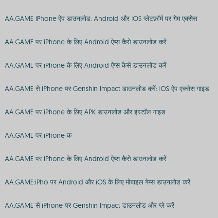
AA.GAME iPhone ऐप डाउनलोड: Android और iOS प्लेटफ़ॉर्म पर गेम एक्सेस
AA.GAME पर iPhone के लिए Android ऐप्स कैसे डाउनलोड करें
AA.GAME पर iPhone के लिए Android ऐप्स कैसे डाउनलोड करें
AA.GAME से iPhone पर Genshin Impact डाउनलोड करें: iOS ऐप एक्सेस गाइड
AA.GAME पर iPhone के लिए APK डाउनलोड और इंस्टॉल गाइड
AA.GAME पर iPhone क
AA.GAME पर iPhone के लिए Android ऐप्स कैसे डाउनलोड करें
AA.GAME:iPho पर Android और iOS के लिए मोबाइल गेम्स डाउनलोड करें
AA.GAME से iPhone पर Genshin Impact डाउनलोड और प्ले करें