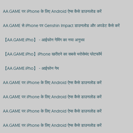
AA.GAME पर iPhone के लिए Android ऐप्स कैसे डाउनलोड करें
AA.GAME से iPhone पर Genshin Impact डाउनलोड और अपडेट कैसे करें
【AA.GAME:iPho】 - आईफोन गेमिंग का नया अनुभव
【AA.GAME:iPho】iPhone खरीदने का सबसे भरोसेमंद प्लेटफॉर्म
【AA.GAME:iPho】 - आईफोन गेम
AA.GAME पर iPhone के लिए Android ऐप्स कैसे डाउनलोड करें
AA.GAME पर iPhone के लिए Android ऐप्स कैसे डाउनलोड करें
AA.GAME पर iPhone के लिए Android ऐप्स कैसे डाउनलोड करें
AA.GAME पर iPhone के लिए Android ऐप्स कैसे डाउनलोड करें