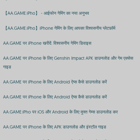
【AA.GAME:iPho】 - आईफोन गेमिंग का नया अनुभव
【AA.GAME:iPho】iPhone गेमिंग के लिए आपका विश्वसनीय प्लेटफ़ॉर्म
AA.GAME पर iPhone खरीदें: विश्वसनीय गेमिंग डिवाइस
AA.GAME पर iPhone के लिए Genshin Impact APK डाउनलोड और गेम एक्सेस
गाइड
AA.GAME पर iPhone के लिए Android ऐप्स कैसे डाउनलोड करें
AA.GAME पर iPhone के लिए Android ऐप्स कैसे डाउनलोड करें
AA.GAME:iPho पर iOS और Android के लिए मुफ्त गेम्स डाउनलोड कर
AA.GAME पर iPhone के लिए APK डाउनलोड और इंस्टॉल गाइड