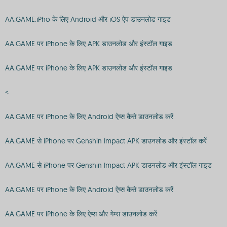
AA.GAME:iPho के लिए Android और iOS ऐप डाउनलोड गाइड
AA.GAME पर iPhone के लिए APK डाउनलोड और इंस्टॉल गाइड
AA.GAME पर iPhone के लिए APK डाउनलोड और इंस्टॉल गाइड
<
AA.GAME पर iPhone के लिए Android ऐप्स कैसे डाउनलोड करें
AA.GAME से iPhone पर Genshin Impact APK डाउनलोड और इंस्टॉल करें
AA.GAME से iPhone पर Genshin Impact APK डाउनलोड और इंस्टॉल गाइड
AA.GAME पर iPhone के लिए Android ऐप्स कैसे डाउनलोड करें
AA.GAME पर iPhone के लिए ऐप्स और गेम्स डाउनलोड करें