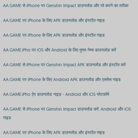
AA.GAME से iPhone पर Genshin Impact डाउनलोड और प्ले करने का तरीका
AA.GAME पर iPhone के लिए APK डाउनलोड और इंस्टॉल गाइड
AA.GAME पर iPhone के लिए APK डाउनलोड और इंस्टॉल गाइड
AA.GAME:iPho पर iOS और Android के लिए मुफ्त गेम्स डाउनलोड करें
AA.GAME से iPhone पर Genshin Impact APK डाउनलोड और इंस्टॉल करें
AA.GAME पर iPhone के लिए Android APK डाउनलोड और एक्सेस गाइड
AA.GAME:iPho ऐप डाउनलोड गाइड - Android और iOS प्लेटफ़ॉर्म
AA.GAME से iPhone पर Genshin Impact डाउनलोड करें: Android और iOS
गाइड
AA.GAME पर iPhone के लिए APK डाउनलोड और इंस्टॉल गाइड