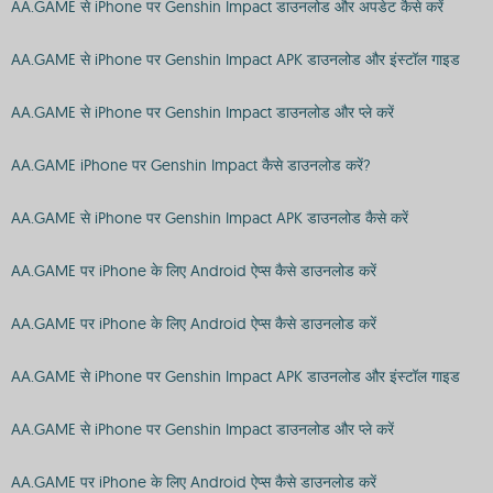
AA.GAME से iPhone पर Genshin Impact डाउनलोड और अपडेट कैसे करें
AA.GAME से iPhone पर Genshin Impact APK डाउनलोड और इंस्टॉल गाइड
AA.GAME से iPhone पर Genshin Impact डाउनलोड और प्ले करें
AA.GAME iPhone पर Genshin Impact कैसे डाउनलोड करें?
AA.GAME से iPhone पर Genshin Impact APK डाउनलोड कैसे करें
AA.GAME पर iPhone के लिए Android ऐप्स कैसे डाउनलोड करें
AA.GAME पर iPhone के लिए Android ऐप्स कैसे डाउनलोड करें
AA.GAME से iPhone पर Genshin Impact APK डाउनलोड और इंस्टॉल गाइड
AA.GAME से iPhone पर Genshin Impact डाउनलोड और प्ले करें
AA.GAME पर iPhone के लिए Android ऐप्स कैसे डाउनलोड करें