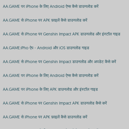
AA.GAME पर iPhone के लिए Android ऐप्स कैसे डाउनलोड करें
AA.GAME से iPhone पर APK फ़ाइलें कैसे डाउनलोड करें
AA.GAME से iPhone पर Genshin Impact APK डाउनलोड और इंस्टॉल गाइड
AA.GAME:iPho ऐप - Android और iOS डाउनलोड गाइड
AA.GAME से iPhone पर Genshin Impact डाउनलोड और अपडेट कैसे करें
AA.GAME पर iPhone के लिए Android ऐप्स कैसे डाउनलोड करें
AA.GAME पर iPhone के लिए APK डाउनलोड और इंस्टॉल गाइड
AA.GAME से iPhone पर Genshin Impact APK डाउनलोड कैसे करें
AA.GAME से iPhone पर APK फ़ाइलें कैसे डाउनलोड करें