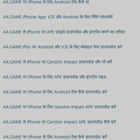
AA.GAME पर iPhone के लिए Android ऐप्स कैसे डा
AA.GAME iPhone App: iOS और Android के लिए गेमिंग प्लेटफॉर्म
AA.GAME से iPhone पर APK फ़ाइलें डाउनलोड और इंस्टॉल करने का तरीका
AA.GAME:iPho पर Android और iOS के लिए मोबाइल गेम्स डाउनलोड करें
AA.GAME से iPhone पर Genshin Impact डाउनलोड और प्ले करें
AA.GAME पर iPhone के लिए APK डाउनलोड और इंस्टॉल गाइड
AA.GAME पर iPhone के लिए Android ऐप्स कैसे डाउनलोड करें
AA.GAME पर iPhone के लिए Genshin Impact APK डाउनलोड करें
AA.GAME से iPhone पर Genshin Impact APK डाउनलोड कैसे करें
AA.GAME पर iPhone के लिए Android ऐप्स कैसे डाउनलोड करें