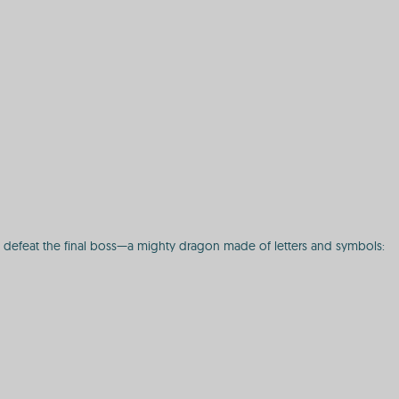
d defeat the final boss—a mighty dragon made of letters and symbols: