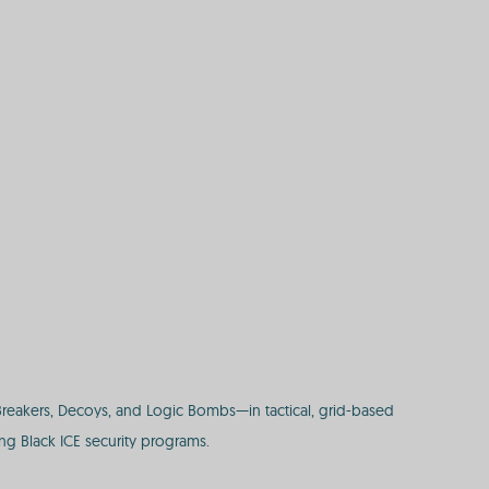
 Breakers, Decoys, and Logic Bombs—in tactical, grid-based
g Black ICE security programs.