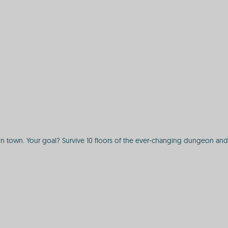
 in town. Your goal? Survive 10 floors of the ever-changing dungeon an