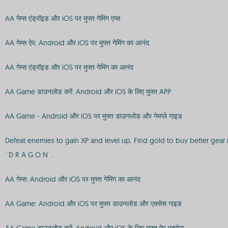
AA गेम्स एंड्रॉइड और iOS पर मुफ्त गेमिंग एप्स
AA गेम्स ऐप: Android और iOS पर मुफ्त गेमिंग का आनंद
AA गेम्स एंड्रॉइड और iOS पर मुफ्त गेमिंग का आनंद
AA Game डाउनलोड करें: Android और iOS के लिए मुफ्त APP
AA Game - Android और iOS पर मुफ्त डाउनलोड और गेमप्ले गाइड
Defeat enemies to gain XP and level up. Find gold to buy better gear
`D R A G O N`.
AA गेम्स: Android और iOS पर मुफ्त गेमिंग का आनंद
AA Game: Android और iOS पर मुफ्त डाउनलोड और एक्सेस गाइड