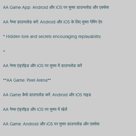
AA Game App: Android और iOS पर मुफ्त डाउनलोड और एक्सेस
AA गेम्स डाउनलोड करें: Android और iOS के लिए मुफ्त गेमिंग ऐप
* Hidden lore and secrets encouraging replayability.
<
AA गेम्स एंड्रॉइड और iOS पर मुफ्त में डाउनलोड करें
**AA Game: Pixel Arena**
AA Game कैसे डाउनलोड करें: Android और iOS गाइड
AA गेम्स एंड्रॉइड और iOS पर मुफ्त में खेलें
AA Game: Android और iOS पर मुफ्त डाउनलोड और एक्सेस