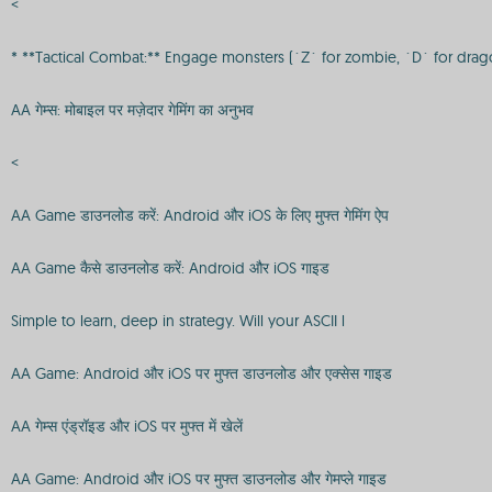
<
* **Tactical Combat:** Engage monsters (`Z` for zombie, `D` for dragon
AA गेम्स: मोबाइल पर मज़ेदार गेमिंग का अनुभव
<
AA Game डाउनलोड करें: Android और iOS के लिए मुफ्त गेमिंग ऐप
AA Game कैसे डाउनलोड करें: Android और iOS गाइड
Simple to learn, deep in strategy. Will your ASCII l
AA Game: Android और iOS पर मुफ्त डाउनलोड और एक्सेस गाइड
AA गेम्स एंड्रॉइड और iOS पर मुफ्त में खेलें
AA Game: Android और iOS पर मुफ्त डाउनलोड और गेमप्ले गाइड