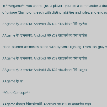
In **AAgame**, you are not just a player—you are a commander, a duelist
of unique Champions, each with distinct abilities and roles, and engag
AAgame ऐप डाउनलोड: Android और iOS प्लेटफ़ॉर्म पर गेमिंग एक्सेस
AAgame ऐप डाउनलोड: Android और iOS प्लेटफॉर्म पर गेमिंग एक्सेस
Hand-painted aesthetics blend with dynamic lighting. From ash-gray was
AAgame ऐप डाउनलोड: Android और iOS प्लेटफ़ॉर्म पर गेमिंग एक्सेस
AAgame ऐप डाउनलोड: Android और iOS प्लेटफ़ॉर्म पर गेमिंग अनुभव
AAgame ऐप डा
**Core Concept:**
AAgame मोबाइल गेमिंग प्लेटफ़ॉर्म: Android और iOS पर डाउनलोड गाइड