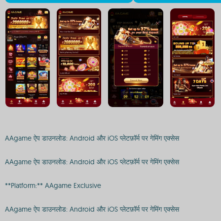
AAgame ऐप डाउनलोड: Android और iOS प्लेटफ़ॉर्म पर गेमिंग एक्सेस
AAgame ऐप डाउनलोड: Android और iOS प्लेटफ़ॉर्म पर गेमिंग एक्सेस
**Platform:** AAgame Exclusive
AAgame ऐप डाउनलोड: Android और iOS प्लेटफ़ॉर्म पर गेमिंग एक्सेस