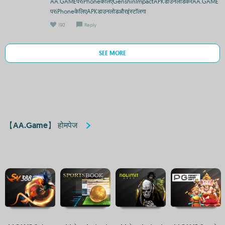
AA.GAMEपरiPhoneकेलिएGenshinImpactAPKडाउनलोडकरेंAA.GAME
परiPhoneकेलिएAPKडाउनलोडऔरइंस्टॉलगा
190
Reply
SEE MORE
【AA.Game】 होमपेज