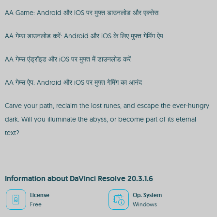
AA Game: Android और iOS पर मुफ्त डाउनलोड और एक्सेस
AA गेम्स डाउनलोड करें: Android और iOS के लिए मुफ्त गेमिंग ऐप
AA गेम्स एंड्रॉइड और iOS पर मुफ्त में डाउनलोड करें
AA गेम्स ऐप: Android और iOS पर मुफ्त गेमिंग का आनंद
Carve your path, reclaim the lost runes, and escape the ever-hungry
dark. Will you illuminate the abyss, or become part of its eternal
text?
Information about DaVinci Resolve 20.3.1.6
License
Op. System
Free
Windows