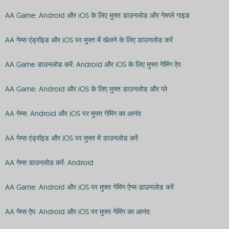
AA Game: Android और iOS के लिए मुफ्त डाउनलोड और गेमप्ले गाइड
AA गेम्स एंड्रॉइड और iOS पर मुफ्त में खेलने के लिए डाउनलोड करें
AA Game डाउनलोड करें: Android और iOS के लिए मुफ्त गेमिंग ऐप
AA Game: Android और iOS के लिए मुफ्त डाउनलोड और प्ले
AA गेम्स: Android और iOS पर मुफ्त गेमिंग का आनंद
AA गेम्स एंड्रॉइड और iOS पर मुफ्त में डाउनलोड करें
AA गेम्स डाउनलोड करें: Android
AA Game: Android और iOS पर मुफ्त गेमिंग ऐप्स डाउनलोड करें
AA गेम्स ऐप: Android और iOS पर मुफ्त गेमिंग का आनंद