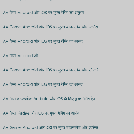
AA गेम्स: Android और iOS पर मुफ्त गेमिंग का अनुभव
AA Game: Android और iOS पर मुफ्त डाउनलोड और एक्सेस
AA गेम्स: Android और iOS पर मुफ्त गेमिंग का आनंद
AA गेम्स: Android औ
AA Game: Android और iOS पर मुफ्त डाउनलोड और प्ले करें
AA गेम्स: Android और iOS पर मुफ्त गेमिंग का आनंद
AA गेम्स डाउनलोड: Android और iOS के लिए मुफ्त गेमिंग ऐप
AA गेम्स: एंड्रॉइड और iOS पर मुफ्त गेमिंग का आनंद
AA Game: Android और iOS पर मुफ्त डाउनलोड और एक्सेस