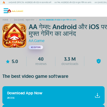
AAGAME OFFIC ऐप: ANDROID और IOS पर डाउनलोड करें
AA गेम्स: ANDROID और IOS पर मुफ्त गेमिंग का आनंद
AA GAME:ONLI 
HOME
/
【AA.GAME】 समुदाय फोरम
/
AA गेम्स: ANDROID और IOS पर मुफ्त गेमिंग का आनंद
AA गेम्स: Android और iOS पर
मुफ्त गेमिंग का आनंद
AA.Game
#2
EDITORS
40
3.3 M
5.0
reviews
downloads
The best video game software
Download App Now
20.3.1.6