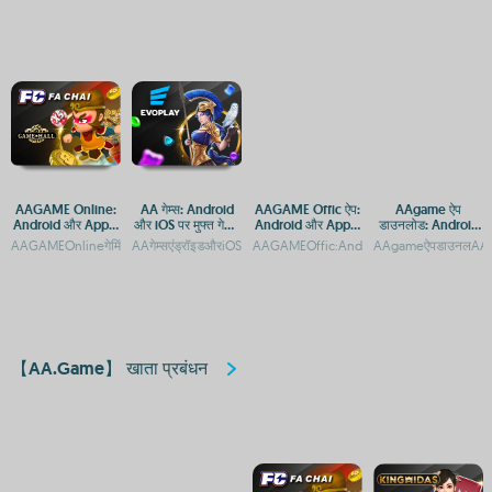
AAGAME Online:
AA गेम्स: Android
AAGAME Offic ऐप:
AAgame ऐप
Android और Apple
और iOS पर मुफ्त गेमिंग
Android और Apple
डाउनलोड: Android
के लिए एक्सेस गाइड
एप्स
पर डाउनलोड करें
और iOS प्लेटफ़ॉर्म पर
AAGAMEOnlineगेमिंगप्लेटफॉर्म:AndroidऔरiOSपरएक्सेसAAGAMEOnlin:AndroidऔरAppleके
AAगेम्सएंड्रॉइडऔरiOSपरमुफ्तमेंडाउनलोडकरेंAAगेम्सएंड्रॉइडऔरiOSपरमुफ्त
AAGAMEOffic:AndroidऔरiOSकेलिएऐपडाउन
AAgameऐपडाउनलAAgam
गेमिंग एक्सेस
【AA.Game】 खाता प्रबंधन