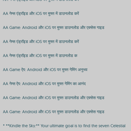
AA गेम्स एंड्रॉइड और iOS पर मुफ्त में डाउनलोड करें
AA Game: Android और iOS पर मुफ्त डाउनलोड और एक्सेस गाइड
AA गेम्स एंड्रॉइड और iOS पर मुफ्त में डाउनलोड करें
AA गेम्स एंड्रॉइड और iOS पर मुफ्त में डाउनलोड क
AA Game ऐप: Android और iOS पर मुफ्त गेमिंग अनुभव
AA गेम्स ऐप: Android और iOS पर मुफ्त गेमिंग का आनंद
AA Game: Android और iOS पर मुफ्त डाउनलोड और एक्सेस गाइड
AA Game: Android और iOS पर मुफ्त डाउनलोड और एक्सेस गाइड
* **Kindle the Sky:** Your ultimate goal is to find the seven Celestial