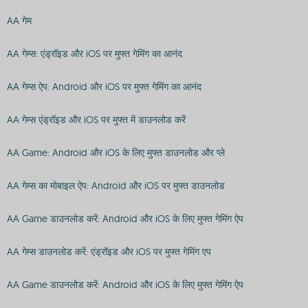
AA गेम
AA गेम्स: एंड्रॉइड और iOS पर मुफ्त गेमिंग का आनंद
AA गेम्स ऐप: Android और iOS पर मुफ्त गेमिंग का आनंद
AA गेम्स एंड्रॉइड और iOS पर मुफ्त में डाउनलोड करें
AA Game: Android और iOS के लिए मुफ्त डाउनलोड और प्ले
AA गेम्स का मोबाइल ऐप: Android और iOS पर मुफ्त डाउनलोड
AA Game डाउनलोड करें: Android और iOS के लिए मुफ्त गेमिंग ऐप
AA गेम्स डाउनलोड करें: एंड्रॉइड और iOS पर मुफ्त गेमिंग एप
AA Game डाउनलोड करें: Android और iOS के लिए मुफ्त गेमिंग ऐप