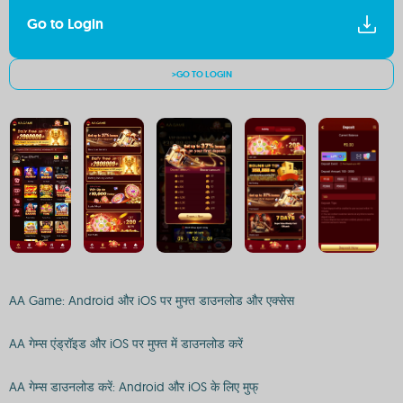
Go to Login
>GO TO LOGIN
AA Game: Android और iOS पर मुफ्त डाउनलोड और एक्सेस
AA गेम्स एंड्रॉइड और iOS पर मुफ्त में डाउनलोड करें
AA गेम्स डाउनलोड करें: Android और iOS के लिए मुफ्