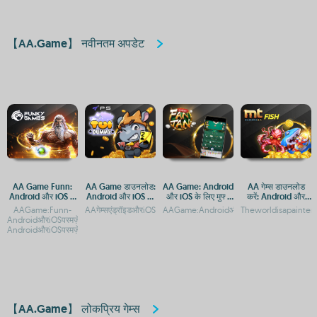
【AA.Game】 नवीनतम अपडेट
AA Game Funn:
AA Game डाउनलोड:
AA Game: Android
AA गेम्स डाउनलोड
Android और iOS के
Android और iOS पर
और iOS के लिए मुफ्त
करें: Android और
लिए मुफ्त डाउनलोड
मुफ्त गेमिंग एप
डाउनलोड और प्ले
iOS के लिए मुफ्त गेमिंग
AAGame:Funn-
AAगेम्सएंड्रॉइडऔरiOSपरमुफ्तमेंखेलनेकेलिएAAगेम्सएंड्रॉइडऔरiOSपरमुफ्तम
AAGame:AndroidऔरiOSपरमुफ्तडाउनलोडऔरएक्से
Theworldisapainter
और एक्सेस
ऐप
AndroidऔरiOSपरमज़ेदारगेमिंगअनुभवAAGame:Funn-
AndroidऔरiOSपरमज़ेदारगेमिंगअनुभव
【AA.Game】 लोकप्रिय गेम्स