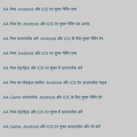
AA गेम्स: Android और iOS पर मुफ्त गेमिंग एप्स
AA गेम्स ऐप: Android और iOS पर मुफ्त गेमिंग का आनंद
AA गेम्स डाउनलोड करें: Android और iOS के लिए मुफ्त गेमिंग ऐप
AA गेम्स: Android और iOS पर मुफ्त गेमिंग एप्स
AA गेम्स एंड्रॉइड और iOS पर मुफ्त में डाउनलोड करें
AA गेम्स का मोबाइल एक्सेस: Android और iOS ऐप डाउनलोड गाइड
AA Game डाउनलोड: Android और iOS के लिए मुफ्त गेमिंग ऐप
AA गेम्स एंड्रॉइड और iOS पर मुफ्त में डाउनलोड करें
AA Game: Android और iOS पर मुफ्त डाउनलोड और प्ले करें