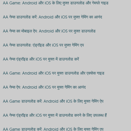
AA Game: Android और iOS के लिए मुफ्त डाउनलोड और गेमप्ले गाइड
AA गेम्स डाउनलोड करें: Android और iOS पर मुफ्त गेमिंग का आनंद
AA गेम्स का मोबाइल ऐप: Android और iOS पर मुफ्त डाउनलोड
AA गेम्स डाउनलोड: एंड्रॉइड और iOS पर मुफ्त गेमिंग एप
AA गेम्स एंड्रॉइड और iOS पर मुफ्त में डाउनलोड करें
AA Game: Android और iOS पर मुफ्त डाउनलोड और एक्सेस गाइड
AA गेम्स ऐप: Android और iOS पर मुफ्त गेमिंग का आनंद
AA Game डाउनलोड करें: Android और iOS के लिए मुफ्त गेमिंग ऐप
AA गेम्स एंड्रॉइड और iOS पर मुफ्त में डाउनलोड करने के लिए उपलब्ध हैं
AA Game डाउनलोड करें: Android और iOS के लिए मुफ्त गेमिंग एप