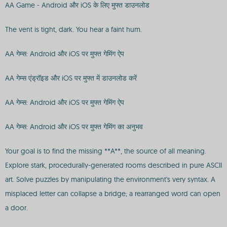
AA Game - Android और iOS के लिए मुफ्त डाउनलोड
The vent is tight, dark. You hear a faint hum.
AA गेम्स: Android और iOS पर मुफ्त गेमिंग ऐप
AA गेम्स एंड्रॉइड और iOS पर मुफ्त में डाउनलोड करें
AA गेम्स: Android और iOS पर मुफ्त गेमिंग ऐप
AA गेम्स: Android और iOS पर मुफ्त गेमिंग का अनुभव
Your goal is to find the missing **A**, the source of all meaning.
Explore stark, procedurally-generated rooms described in pure ASCII
art. Solve puzzles by manipulating the environment's very syntax. A
misplaced letter can collapse a bridge; a rearranged word can open
a door.