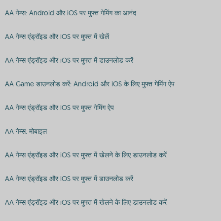
AA गेम्स: Android और iOS पर मुफ्त गेमिंग का आनंद
AA गेम्स एंड्रॉइड और iOS पर मुफ्त में खेलें
AA गेम्स एंड्रॉइड और iOS पर मुफ्त में डाउनलोड करें
AA Game डाउनलोड करें: Android और iOS के लिए मुफ्त गेमिंग ऐप
AA गेम्स एंड्रॉइड और iOS पर मुफ्त गेमिंग ऐप
AA गेम्स: मोबाइल
AA गेम्स एंड्रॉइड और iOS पर मुफ्त में खेलने के लिए डाउनलोड करें
AA गेम्स एंड्रॉइड और iOS पर मुफ्त में डाउनलोड करें
AA गेम्स एंड्रॉइड और iOS पर मुफ्त में खेलने के लिए डाउनलोड करें