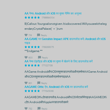
AA गेम्स: Android और iOS पर मुफ्त गेमिंग का अनुभव
1768684004
B)Callout.Yourgoalisnotgiven.Itisdiscovered.Willyouseektheleg
endaryCrystalPalace(`+`)rum
719
Reply
AA.GAME पर Genshin Impact APK डाउनलोड करें: Android और iOS
गाइड
1769283075
**Endgame:**
600
Reply
AA गेम्स एंड्रॉइड और iOS पर मुफ्त में खेलने के लिए डाउनलोड करें
1771227138
AAGame:AndroidऔरiOSपरमुफ्तडाउनलोडऔरएक्सेसAAGame:Android
औरiOSपरमुफ्तडाउनलोडऔरएक्सेसगाइडAA
801
Reply
AAGAME Offic ऐप: Android और iOS पर डाउनलोड करें
1771545066
AAGAMEOfficऐपडाउनलोड:AndroidऔरiOSप्लेटफ़ॉर्मगाइडAAGAMEOffi
cऐप:AndroidऔरAppleपरडाउनलोडकरे
752
Reply