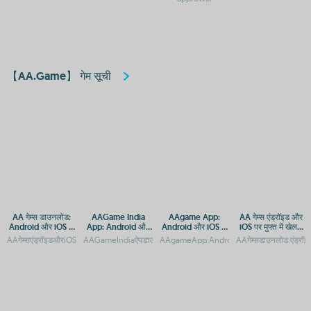
【AA.Game】 गेम सूची
AA गेम्स डाउनलोड:
AAGame India
AAgame App:
AA गेम्स एंड्रॉइड और
Android और iOS के
App: Android और
Android और iOS के
iOS पर मुफ्त में खेलने
लिए मुफ्त गेमिंग ऐप
iOS पर डाउनलोड करें
लिए मुफ्त डाउनलोड
के लिए डाउनलोड करें
AAगेम्सएंड्रॉइडऔरiOSपरमुफ्तमेंडाउनलोडकरेंAAगेम्सडाउनलोडकरें:AndroidऔरiOSकेलिएमुफ्तगेमिंग
AAGameIndiaऐपडाउनलोड:AndroidऔरiOSप्लेटफ़ॉर्मपरएक्सेसAAGam
AAgameApp:AndroidऔरiOSपरमुफ्तगेमडाउनलो
AAगेम्सडाउनलोड:एंड्रॉ