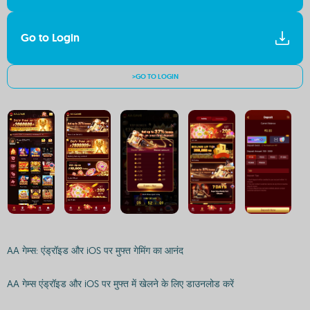
Go to Login
>GO TO LOGIN
AA गेम्स: एंड्रॉइड और iOS पर मुफ्त गेमिंग का आनंद
AA गेम्स एंड्रॉइड और iOS पर मुफ्त में खेलने के लिए डाउनलोड करें