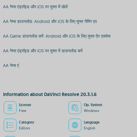
AA गेम्स एंड्रॉइड और iOS पर मुफ्त में खेलें
AA गेम्स डाउनलोड: Android और iOS के लिए मुफ्त गेमिंग एप
AA Game डाउनलोड करें: Android और iOS के लिए मुफ्त ऐप एक्सेस
AA गेम्स एंड्रॉइड और iOS पर मुफ्त में डाउनलोड करें
AA गेम्स एं
Information about DaVinci Resolve 20.3.1.6
License
Op. System
Free
Windows
Category
Language
Editors
English