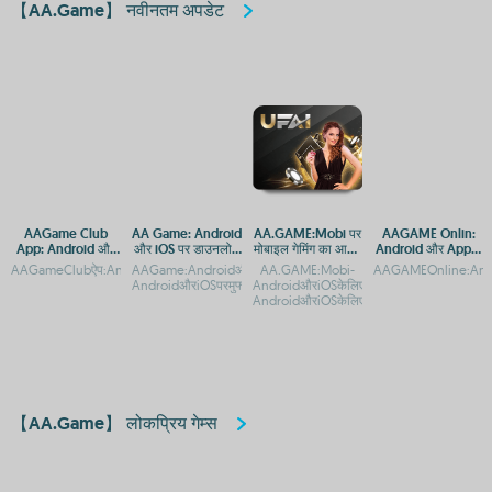
【AA.Game】 नवीनतम अपडेट
AAGame Club
AA Game: Android
AA.GAME:Mobi पर
AAGAME Onlin:
App: Android और
और iOS पर डाउनलोड
मोबाइल गेमिंग का आनंद
Android और Apple
iOS प्लेटफ़ॉर्म पर
और एक्सेस गाइड
लें - Android और
पर एक्सेस करें, APP
AAGameClubऐप:AndroidऔरiOSपरडाउनलोडकरेंAAGameClubAppDownload:Android
AAGame:AndroidऔरiOSपरडाउनलोडऔरएक्सेसगाइडAAGame:Andr-
AA.GAME:Mobi-
AAGAMEOnline:Andro
एक्सेस गाइड
iOS के लिए एक्सेस करें
और APK डाउनलोड
AndroidऔरiOSपरमुफ्तडाउनलोडAAगेम्सएंड
AndroidऔरiOSकेलिएआसानएक्सेसएपAA.GAM
AndroidऔरiOSकेलिएऐपडाउनलोडगाइडAA.
【AA.Game】 लोकप्रिय गेम्स