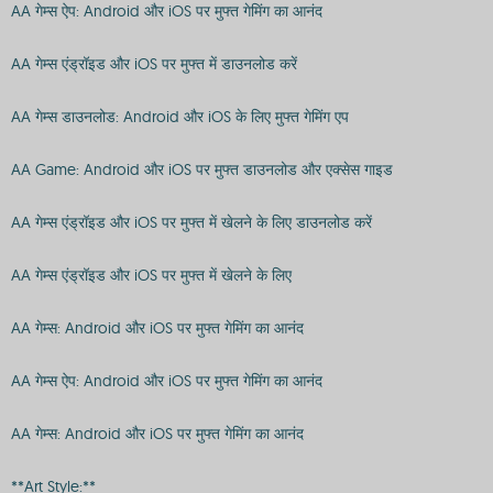
AA गेम्स ऐप: Android और iOS पर मुफ्त गेमिंग का आनंद
AA गेम्स एंड्रॉइड और iOS पर मुफ्त में डाउनलोड करें
AA गेम्स डाउनलोड: Android और iOS के लिए मुफ्त गेमिंग एप
AA Game: Android और iOS पर मुफ्त डाउनलोड और एक्सेस गाइड
AA गेम्स एंड्रॉइड और iOS पर मुफ्त में खेलने के लिए डाउनलोड करें
AA गेम्स एंड्रॉइड और iOS पर मुफ्त में खेलने के लिए
AA गेम्स: Android और iOS पर मुफ्त गेमिंग का आनंद
AA गेम्स ऐप: Android और iOS पर मुफ्त गेमिंग का आनंद
AA गेम्स: Android और iOS पर मुफ्त गेमिंग का आनंद
**Art Style:**