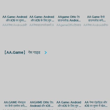
AA Game: Android
AA Game: Android
AAgame Offic ऐप
AA Game कैसे
और iOS पर मुफ्त
और iOS के लिए मुफ्त
डाउनलोड: Android
डाउनलोड करें:
डाउनलोड और एक्सेस
डाउनलोड और प्ले
और iOS प्लेटफ़ॉर्म पर
Android और iOS
AAAगेम्स:AndroidऔरiOSकेलिएमुफ्तगेमिंगऐपAAगेम्सएंड्रॉइडऔरiOSपरमुफ्तमेंखेलनेकेलिएडाउनलोडकर
AAगेम्सडाउनलोडकरें:AndroidऔरiOSकेलिएमुफ्तगेमिंगऐपAAगेम्स:Android
AAgameOfficऐपडाउनलोड:AndroidऔरiOSप्लेट
AAगेम्स:AndroidऔरiOS
गाइड
एक्सेस गाइड
गाइड
【AA.Game】 गेम गाइड
AA.GAME मोबाइल
AAGAME Offic ऐप:
AA Game: Android
AA गेम्स एंड्रॉइड और
पर कैसे एक्सेस करें:
Android और iOS पर
और iOS के लिए मुफ्त
iOS पर मुफ्त में खेलने
Android और iOS
डाउनलोड करें
डाउनलोड और एक्सेस
के लिए
AA.GAME:Mobiपरमुफ्तमेंडाउनलोडकरें-
AAGAMEOfficऐप:AndroidऔरAppleपरडाउनलोडकरेंAAGAMEOfficऐप
AAगेम्सकामज़ालें:AndroidऔरiOSपरबेस्टगेमिंगऐप्
AAGame-