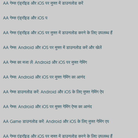
AA गेम्स एंड्रॉइड और iOS पर मुफ्त में डाउनलोड करें
AA गेम्स एंड्रॉइड और iOS प
AA गेम्स एंड्रॉइड और iOS पर मुफ्त में डाउनलोड करने के लिए उपलब्ध हैं
AA गेम्स: Android और iOS पर मुफ्त में डाउनलोड करें और खेलें
AA गेम्स का मजा लें: Android और iOS पर मुफ्त गेमिंग
AA गेम्स: Android और iOS पर मुफ्त गेमिंग का आनंद
AA गेम्स डाउनलोड करें: Android और iOS के लिए मुफ्त गेमिंग ऐप
AA गेम्स: Android और iOS पर मुफ्त गेमिंग ऐप्स का आनंद
AA Game डाउनलोड करें: Android और iOS के लिए मुफ्त गेमिंग एप
AA गेम्स एंड्रॉइड और iOS पर मुफ्त में डाउनलोड करने के लिए उपलब्ध हैं