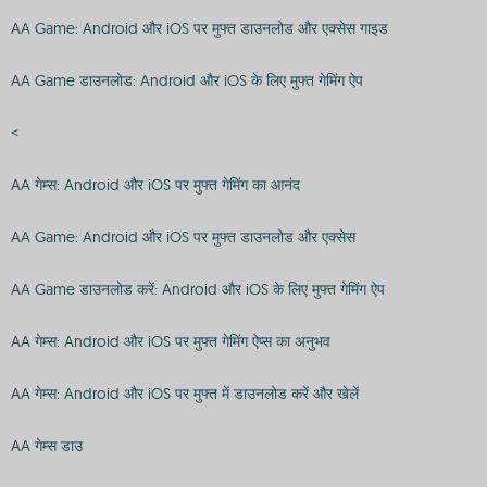
AA Game: Android और iOS पर मुफ्त डाउनलोड और एक्सेस गाइड
AA Game डाउनलोड: Android और iOS के लिए मुफ्त गेमिंग ऐप
<
AA गेम्स: Android और iOS पर मुफ्त गेमिंग का आनंद
AA Game: Android और iOS पर मुफ्त डाउनलोड और एक्सेस
AA Game डाउनलोड करें: Android और iOS के लिए मुफ्त गेमिंग ऐप
AA गेम्स: Android और iOS पर मुफ्त गेमिंग ऐप्स का अनुभव
AA गेम्स: Android और iOS पर मुफ्त में डाउनलोड करें और खेलें
AA गेम्स डाउ