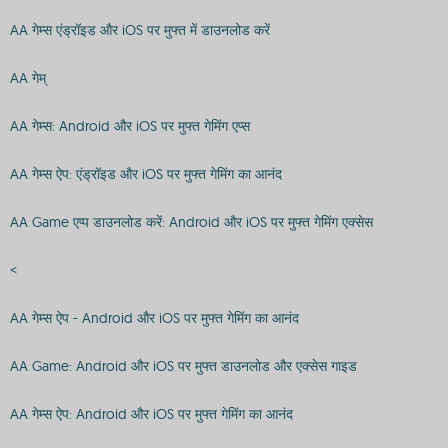
AA गेम्स एंड्रॉइड और iOS पर मुफ्त में डाउनलोड करें
AA गेम्
AA गेम्स: Android और iOS पर मुफ्त गेमिंग एप्स
AA गेम्स ऐप: एंड्रॉइड और iOS पर मुफ्त गेमिंग का आनंद
AA Game एप्प डाउनलोड करें: Android और iOS पर मुफ्त गेमिंग एक्सेस
<
AA गेम्स ऐप - Android और iOS पर मुफ्त गेमिंग का आनंद
AA Game: Android और iOS पर मुफ्त डाउनलोड और एक्सेस गाइड
AA गेम्स ऐप: Android और iOS पर मुफ्त गेमिंग का आनंद