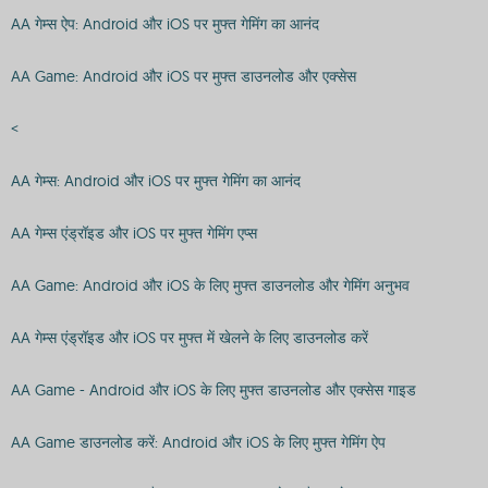
AA गेम्स ऐप: Android और iOS पर मुफ्त गेमिंग का आनंद
AA Game: Android और iOS पर मुफ्त डाउनलोड और एक्सेस
<
AA गेम्स: Android और iOS पर मुफ्त गेमिंग का आनंद
AA गेम्स एंड्रॉइड और iOS पर मुफ्त गेमिंग एप्स
AA Game: Android और iOS के लिए मुफ्त डाउनलोड और गेमिंग अनुभव
AA गेम्स एंड्रॉइड और iOS पर मुफ्त में खेलने के लिए डाउनलोड करें
AA Game - Android और iOS के लिए मुफ्त डाउनलोड और एक्सेस गाइड
AA Game डाउनलोड करें: Android और iOS के लिए मुफ्त गेमिंग ऐप