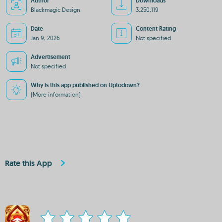
Author
Downloads
Blackmagic Design
3,250,119
Date
Content Rating
Jan 9, 2026
Not specified
Advertisement
Not specified
Why is this app published on Uptodown?
(More information)
Rate this App