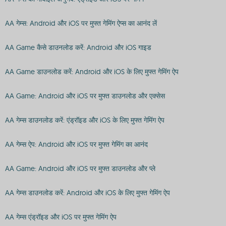
AA गेम्स: Android और iOS पर मुफ्त गेमिंग ऐप्स का आनंद लें
AA Game कैसे डाउनलोड करें: Android और iOS गाइड
AA Game डाउनलोड करें: Android और iOS के लिए मुफ्त गेमिंग ऐप
AA Game: Android और iOS पर मुफ्त डाउनलोड और एक्सेस
AA गेम्स डाउनलोड करें: एंड्रॉइड और iOS के लिए मुफ्त गेमिंग ऐप
AA गेम्स ऐप: Android और iOS पर मुफ्त गेमिंग का आनंद
AA Game: Android और iOS पर मुफ्त डाउनलोड और प्ले
AA गेम्स डाउनलोड करें: Android और iOS के लिए मुफ्त गेमिंग ऐप
AA गेम्स एंड्रॉइड और iOS पर मुफ्त गेमिंग ऐप