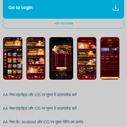
Go to Login
>GO TO LOGIN
AA गेम्स एंड्रॉइड और iOS पर मुफ्त में डाउनलोड करें
AA गेम्स एंड्रॉइड और iOS पर मुफ्त में डाउनलोड करें
AA गेम्स ऐप: Android और iOS पर मुफ्त गेमिंग का आनंद