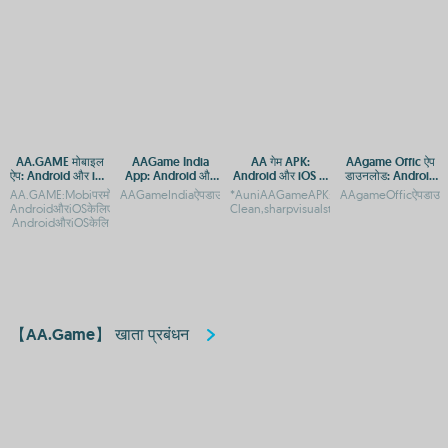
AA.GAME मोबाइल
AAGame India
AA गेम APK:
AAgame Offic ऐप
ऐप: Android और iOS
App: Android और
Android और iOS के
डाउनलोड: Android
पर डाउनलोड व एक्सेस
iOS पर डाउनलोड करें
लिए मुफ्त डाउनलोड
और iOS प्लेटफ़ॉर्म पर
AA.GAME:Mobiपरमोबाइलगेमिंगकाआनंदलें-
AAGameIndiaऐपडाउनलोड:AndroidऔरiOSप्लेटफ़ॉर्मपरएक्सेसAAGam
*AuniAAGameAPK:AndroidऔरiOSपरमुफ्तड
AAgameOfficऐपडाउनलो
गाइड
एक्सेस गाइड
AndroidऔरiOSकेलिएएक्सेसAA.GAME:Mobi-
Clean,sharpvisualstylewithimpactfulsoun
AndroidऔरiOSकेलि
【AA.Game】 खाता प्रबंधन