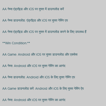
AA गेम्स एंड्रॉइड और iOS पर मुफ्त में डाउनलोड करें
AA गेम्स डाउनलोड: एंड्रॉइड और iOS पर मुफ्त गेमिंग एप
AA गेम्स एंड्रॉइड और iOS पर मुफ्त में डाउनलोड करने के लिए उपलब्ध हैं
**Win Condition:**
AA Game: Android और iOS पर मुफ्त डाउनलोड और एक्सेस
AA गेम्स: Android और iOS पर मुफ्त गेमिंग का आनंद
AA गेम्स डाउनलोड: Android और iOS के लिए मुफ्त गेमिंग एप
AA Game डाउनलोड करें: Android और iOS के लिए मुफ्त गेमिंग ऐप
AA गेम्स: Android और iOS पर मुफ्त गेमिंग का आनंद