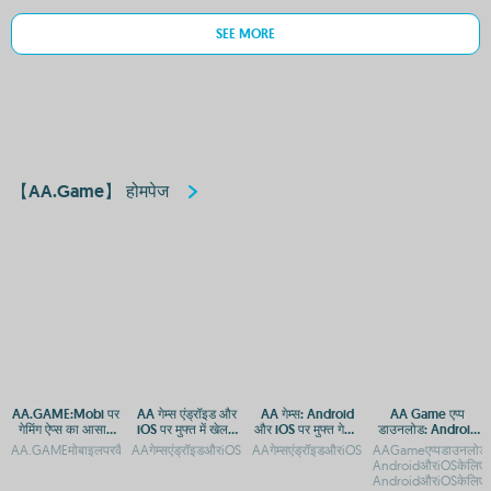
SEE MORE
【AA.Game】 होमपेज
AA.GAME:Mobi पर
AA गेम्स एंड्रॉइड और
AA गेम्स: Android
AA Game एप्प
गेमिंग ऐप्स का आसान
iOS पर मुफ्त में खेलने
और iOS पर मुफ्त गेमिंग
डाउनलोड: Android
एक्सेस | Android और
के लिए डाउनलोड करें
ऐप्स
और iOS पर मुफ्त गेमिंग
AA.GAMEमोबाइलपरकैसेएक्सेसकरें:AndroidऔरiOSऐपडाउनलोडगाइडAA.GAMEमोबाइलप्लेटफॉर्म
AAगेम्सएंड्रॉइडऔरiOSपरमुफ्तमेंखेलनेकेलिएडाउनलोडकरेंAAगेम्स:Androidऔर
AAगेम्सएंड्रॉइडऔरiOSपरमुफ्तगेमिंगऐपAAगेम्सएंड
AAGameएप्पडाउनलोडकर
iOS डाउनलोड
AndroidऔरiOSकेलिएमुफ्
AndroidऔरiOSकेलिएमु