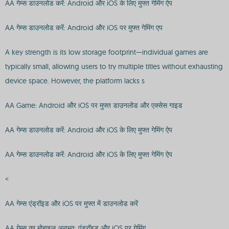
AA गेम्स डाउनलोड करें: Android और iOS के लिए मुफ्त गेमिंग ऐप
AA गेम्स डाउनलोड करें: Android और iOS पर मुफ्त गेमिंग एप
A key strength is its low storage footprint—individual games are
typically small, allowing users to try multiple titles without exhausting
device space. However, the platform lacks s
AA Game: Android और iOS पर मुफ्त डाउनलोड और एक्सेस गाइड
AA गेम्स डाउनलोड करें: Android और iOS के लिए मुफ्त गेमिंग ऐप
AA गेम्स डाउनलोड करें: Android और iOS के लिए मुफ्त गेमिंग ऐप
<
AA गेम्स एंड्रॉइड और iOS पर मुफ्त में डाउनलोड करें
AA गेम्स का मोबाइल अनुभव: एंड्रॉइड और iOS पर गेमिंग