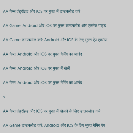
AA गेम्स एंड्रॉइड और iOS पर मुफ्त में डाउनलोड करें
AA Game: Android और iOS पर मुफ्त डाउनलोड और एक्सेस गाइड
AA Game डाउनलोड करें: Android और iOS के लिए मुफ्त ऐप एक्सेस
AA गेम्स: Android और iOS पर मुफ्त गेमिंग का आनंद
AA गेम्स: Android और iOS पर मुफ्त में खेलें
AA गेम्स: Android और iOS पर मुफ्त गेमिंग का आनंद
<
AA गेम्स एंड्रॉइड और iOS पर मुफ्त में खेलने के लिए डाउनलोड करें
AA Game डाउनलोड करें: Android और iOS के लिए मुफ्त गेमिंग ऐप