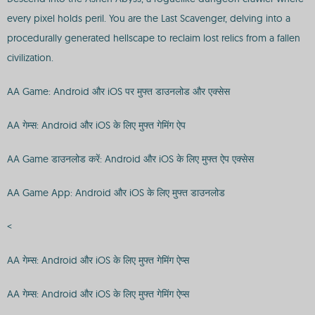
every pixel holds peril. You are the Last Scavenger, delving into a
procedurally generated hellscape to reclaim lost relics from a fallen
civilization.
AA Game: Android और iOS पर मुफ्त डाउनलोड और एक्सेस
AA गेम्स: Android और iOS के लिए मुफ्त गेमिंग ऐप
AA Game डाउनलोड करें: Android और iOS के लिए मुफ्त ऐप एक्सेस
AA Game App: Android और iOS के लिए मुफ्त डाउनलोड
<
AA गेम्स: Android और iOS के लिए मुफ्त गेमिंग ऐप्स
AA गेम्स: Android और iOS के लिए मुफ्त गेमिंग ऐप्स