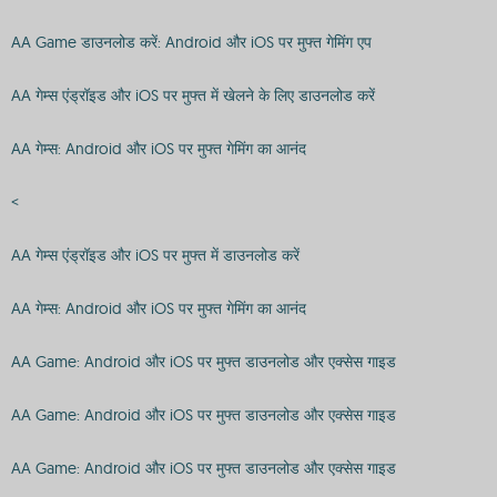
AA Game डाउनलोड करें: Android और iOS पर मुफ्त गेमिंग एप
AA गेम्स एंड्रॉइड और iOS पर मुफ्त में खेलने के लिए डाउनलोड करें
AA गेम्स: Android और iOS पर मुफ्त गेमिंग का आनंद
<
AA गेम्स एंड्रॉइड और iOS पर मुफ्त में डाउनलोड करें
AA गेम्स: Android और iOS पर मुफ्त गेमिंग का आनंद
AA Game: Android और iOS पर मुफ्त डाउनलोड और एक्सेस गाइड
AA Game: Android और iOS पर मुफ्त डाउनलोड और एक्सेस गाइड
AA Game: Android और iOS पर मुफ्त डाउनलोड और एक्सेस गाइड