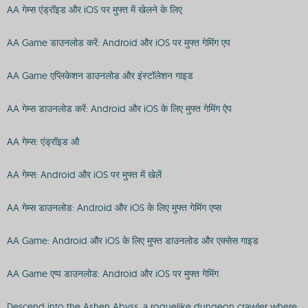
AA गेम्स एंड्रॉइड और iOS पर मुफ्त में खेलने के लिए
AA Game डाउनलोड करें: Android और iOS पर मुफ्त गेमिंग एप
AA Game एप्लिकेशन डाउनलोड और इंस्टॉलेशन गाइड
AA गेम्स डाउनलोड करें: Android और iOS के लिए मुफ्त गेमिंग ऐप
AA गेम्स: एंड्रॉइड औ
AA गेम्स: Android और iOS पर मुफ्त में खेलें
AA गेम्स डाउनलोड: Android और iOS के लिए मुफ्त गेमिंग एप्स
AA Game: Android और iOS के लिए मुफ्त डाउनलोड और एक्सेस गाइड
AA Game एप्प डाउनलोड: Android और iOS पर मुफ्त गेमिंग
Descend into the Ashen Abyss, a roguelike dungeon crawler where