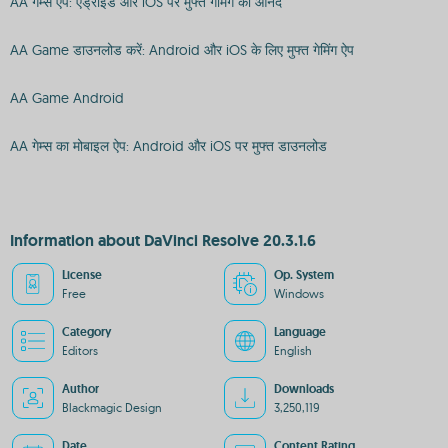
AA गेम्स ऐप: एंड्रॉइड और iOS पर मुफ्त गेमिंग का आनंद
AA Game डाउनलोड करें: Android और iOS के लिए मुफ्त गेमिंग ऐप
AA Game Android
AA गेम्स का मोबाइल ऐप: Android और iOS पर मुफ्त डाउनलोड
Information about DaVinci Resolve 20.3.1.6
License
Op. System
Free
Windows
Category
Language
Editors
English
Author
Downloads
Blackmagic Design
3,250,119
Date
Content Rating