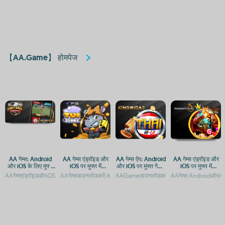
【AA.Game】 होमपेज
AA गेम्स: Android
AA गेम्स एंड्रॉइड और
AA गेम्स ऐप: Android
AA गेम्स एंड्रॉइड और
और iOS के लिए मुफ्त
iOS पर मुफ्त में
और iOS पर मुफ्त गेमिंग
iOS पर मुफ्त में
गेमिंग ऐप
डाउनलोड करने के लिए
का आनंद
डाउनलोड करें
AAगेम्सएंड्रॉइडऔरiOSपरमुफ्तमेंडाउनलोडकरनेकेलिएउपलब्धहैंAAगेम्स:AndroidऔरiOSपरमुफ्तगेमिंग
AAगेम्सडाउनलोडकरें:AndroidऔरiOSकेलिएमुफ्तगेमिंगऐपAAगेम्सडाउनलोडक
AAGameडाउनलोडकरें:AndroidऔरiOSकेलिएमुफ्
AAगेम्स:AndroidऔरiO