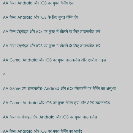
AA गेम्स: Android और iOS पर मुफ्त गेमिंग ऐप्स
AA गेम्स: Android और iOS के लिए मुफ्त गेमिंग ऐप
AA गेम्स एंड्रॉइड और iOS पर मुफ्त में खेलने के लिए डाउनलोड करें
AA गेम्स एंड्रॉइड और iOS पर मुफ्त में खेलने के लिए डाउनलोड करें
AA Game: Android और iOS पर मुफ्त डाउनलोड और एक्सेस गाइड
<
AA Game एप्प डाउनलोड: Android और iOS प्लेटफ़ॉर्म पर गेमिंग का अनुभव
AA Game: Android और iOS पर मुफ्त गेमिंग एप्स और APK डाउनलोड
AA गेम्स का मोबाइल ऐप: Android और iOS पर मुफ्त डाउनलोड
AA गेम्स: Android और iOS पर मुफ्त गेमिंग का आनंद