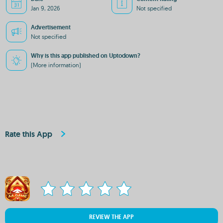
Jan 9, 2026
Not specified
Advertisement
Not specified
Why is this app published on Uptodown?
(More information)
Rate this App
REVIEW THE APP