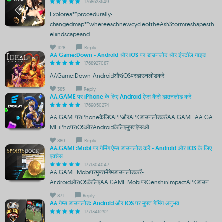
1768623649
Explorea**procedurally-
changedmap**whereeachnewcycleoftheAshStormreshapesth
elandscapeand
1128
Reply
AA Game:Down - Android और iOS पर डाउनलोड और इंस्टॉल गाइड
1768927087
AAGame:Down-AndroidऔरiOSपरडाउनलोडकरें
385
Reply
AA.GAME पर iPhone के लिए Android ऐप्स कैसे डाउनलोड करें
1769050274
AA.GAMEपरiPhoneकेलिएAPPऔरAPKडाउनलोडकरेंAA.GAME:AA.GA
ME:iPhoपरiOSऔरAndroidकेलिएमुफ्तऐप्सऔ
880
Reply
AA.GAME:Mobi पर गेमिंग ऐप्स डाउनलोड करें - Android और iOS के लिए
एक्सेस
1771304047
AA.GAME:Mobiपरमुफ्तमेंगेमडाउनलोडकरें-
AndroidऔरiOSकेलिएAA.GAME:MobiपरGenshinImpactAPKडाउन
871
Reply
AA गेम्स डाउनलोड: Android और iOS पर मुफ्त गेमिंग अनुभव
1771346292