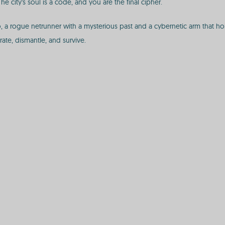
ity's soul is a code, and you are the final cipher.
 a rogue netrunner with a mysterious past and a cybernetic arm that hol
trate, dismantle, and survive.