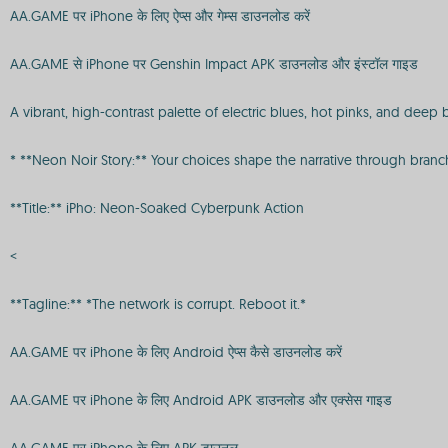
AA.GAME पर iPhone के लिए ऐप्स और गेम्स डाउनलोड करें
AA.GAME से iPhone पर Genshin Impact APK डाउनलोड और इंस्टॉल गाइड
A vibrant, high-contrast palette of electric blues, hot pinks, and deep b
* **Neon Noir Story:** Your choices shape the narrative through branc
**Title:** iPho: Neon-Soaked Cyberpunk Action
<
**Tagline:** *The network is corrupt. Reboot it.*
AA.GAME पर iPhone के लिए Android ऐप्स कैसे डाउनलोड करें
AA.GAME पर iPhone के लिए Android APK डाउनलोड और एक्सेस गाइड