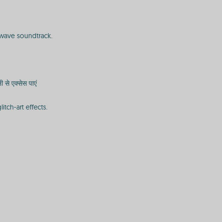
h-wave soundtrack.
े एक्सेस पाएं
tch-art effects.