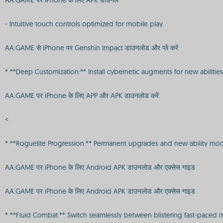
AA.GAME पर iPhone के लिए APK डाउनल
- Intuitive touch controls optimized for mobile play.
AA.GAME से iPhone पर Genshin Impact डाउनलोड और प्ले करें
* **Deep Customization:** Install cybernetic augments for new abilities,
AA.GAME पर iPhone के लिए APP और APK डाउनलोड करें
<
* **Roguelite Progression:** Permanent upgrades and new ability mod
AA.GAME पर iPhone के लिए Android APK डाउनलोड और एक्सेस गाइड
AA.GAME पर iPhone के लिए Android APK डाउनलोड और एक्सेस गाइड
* **Fluid Combat:** Switch seamlessly between blistering fast-paced 