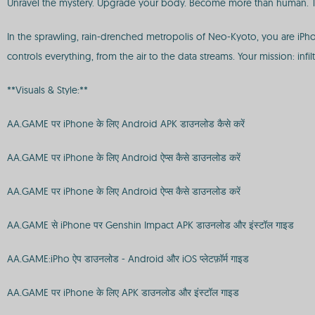
Unravel the mystery. Upgrade your body. Become more than human. The c
In the sprawling, rain-drenched metropolis of Neo-Kyoto, you are iPho,
controls everything, from the air to the data streams. Your mission: infil
**Visuals & Style:**
AA.GAME पर iPhone के लिए Android APK डाउनलोड कैसे करें
AA.GAME पर iPhone के लिए Android ऐप्स कैसे डाउनलोड करें
AA.GAME पर iPhone के लिए Android ऐप्स कैसे डाउनलोड करें
AA.GAME से iPhone पर Genshin Impact APK डाउनलोड और इंस्टॉल गाइड
AA.GAME:iPho ऐप डाउनलोड - Android और iOS प्लेटफ़ॉर्म गाइड
AA.GAME पर iPhone के लिए APK डाउनलोड और इंस्टॉल गाइड