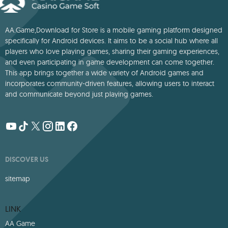
AA.Game,Download for Store is a mobile gaming platform designed
specifically for Android devices. It aims to be a social hub where all
players who love playing games, sharing their gaming experiences,
and even participating in game development can come together.
This app brings together a wide variety of Android games and
incorporates community-driven features, allowing users to interact
and communicate beyond just playing games.
DISCOVER US
sitemap
LINK
AA Game