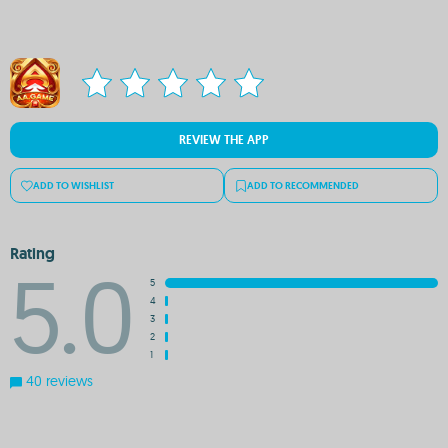
REVIEW THE APP
ADD TO WISHLIST
ADD TO RECOMMENDED
Rating
5.0
5
4
3
2
1
40 reviews