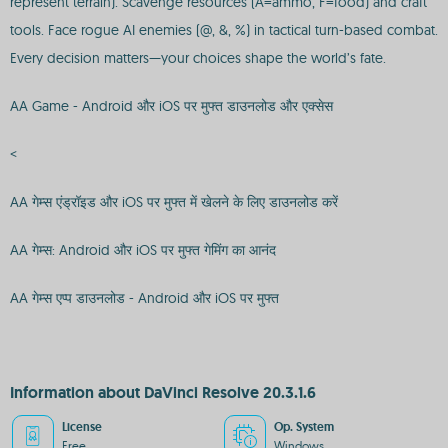
represent terrain). Scavenge resources (A=ammo, F=food) and craft
tools. Face rogue AI enemies (@, &, %) in tactical turn-based combat.
Every decision matters—your choices shape the world’s fate.
AA Game - Android और iOS पर मुफ्त डाउनलोड और एक्सेस
<
AA गेम्स एंड्रॉइड और iOS पर मुफ्त में खेलने के लिए डाउनलोड करें
AA गेम्स: Android और iOS पर मुफ्त गेमिंग का आनंद
AA गेम्स एप्प डाउनलोड - Android और iOS पर मुफ्त
Information about DaVinci Resolve 20.3.1.6
License
Op. System
Free
Windows