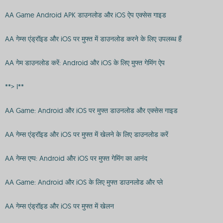
AA Game Android APK डाउनलोड और iOS ऐप एक्सेस गाइड
AA गेम्स एंड्रॉइड और iOS पर मुफ्त में डाउनलोड करने के लिए उपलब्ध हैं
AA गेम डाउनलोड करें: Android और iOS के लिए मुफ्त गेमिंग ऐप
**> I**
AA Game: Android और iOS पर मुफ्त डाउनलोड और एक्सेस गाइड
AA गेम्स एंड्रॉइड और iOS पर मुफ्त में खेलने के लिए डाउनलोड करें
AA गेम्स एप्प: Android और iOS पर मुफ्त गेमिंग का आनंद
AA Game: Android और iOS के लिए मुफ्त डाउनलोड और प्ले
AA गेम्स एंड्रॉइड और iOS पर मुफ्त में खेलन