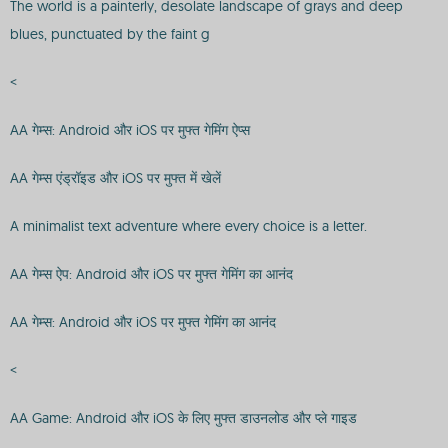
The world is a painterly, desolate landscape of grays and deep
blues, punctuated by the faint g
<
AA गेम्स: Android और iOS पर मुफ्त गेमिंग ऐप्स
AA गेम्स एंड्रॉइड और iOS पर मुफ्त में खेलें
A minimalist text adventure where every choice is a letter.
AA गेम्स ऐप: Android और iOS पर मुफ्त गेमिंग का आनंद
AA गेम्स: Android और iOS पर मुफ्त गेमिंग का आनंद
<
AA Game: Android और iOS के लिए मुफ्त डाउनलोड और प्ले गाइड