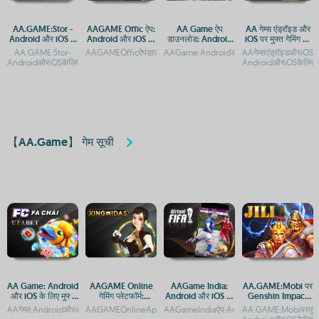
AA.GAME:Stor -
AAGAME Offic ऐप:
AA Game ऐप
AA गेम्स एंड्रॉइड और
Android और iOS के
Android और iOS पर
डाउनलोड: Android
iOS पर मुफ्त गेमिंग का
लिए मुफ्त गेम डाउनलोड
डाउनलोड करें
और iOS पर मुफ्त गेमिंग
आनंद लें
AA.GAME:Stor-
AAGAMEOfficऐपडाउनलोड:AndroidऔरiOSप्लेटफ़ॉर्मगाइडAAGAMEOf
AAGame:AndroidऔरiOSपरमुफ्तडाउनलोडऔरएक्स
AAगेम्सएंड्रॉइडऔरiOS
प्लेटफ़ॉर्म
एक्सेस
AndroidऔरiOSकेलिएआधिकारिकऐपडाउनलोडकरेंAA.GAMEपरStorऐपडाउनलोडकरें:Androidऔरi
AndroidऔरiOSकेलिएमुफ
【AA.Game】 गेम सूची
AA Game: Android
AAGAME Online
AAGame India:
AA.GAME:Mobi पर
और iOS के लिए मुफ्त
गेमिंग प्लेटफॉर्म:
Android और iOS पर
Genshin Impact
डाउनलोड और एक्सेस
Android और iOS पर
डाउनलोड करें और ऐप
APK डाउनलोड करें -
AAगेम्स:AndroidऔरiOSकेलिएमुफ्तगेमिंगऐपAAगेम्सडाउनलोड:AndroidऔरiOSपरमुफ्तगेमिंगऐपAAगेम्
AAGAMEOnlineApp:AndroidऔरiOSकेलिएडाउनलोडगाइडAAGAMEOnl
AAGameIndiaऐप:AndroidऔरiOSपरगेमिंगएक्
AA.GAME:Mobiपरमुफ्तमे
गाइड
एक्सेस गाइड
एक्सेस पाएं
Android और iOS के