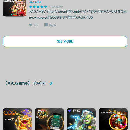
डाउनलोड
1772057217
AAGAMEOnline:AndroidऔरAppleपरAPKडाउनलोडकरेंAAGAMEOnli
ne:AndroidऔरiOSपरडाउनलोडकरेंAAGAMEO
276
Reply
SEE MORE
【AA.Game】 होमपेज