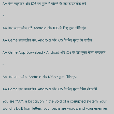
AA गेम्स एंड्रॉइड और iOS पर मुफ्त में खेलने के लिए डाउनलोड करें
<
AA गेम्स डाउनलोड करें: Android और iOS के लिए मुफ्त गेमिंग ऐप
AA Game डाउनलोड करें: Android और iOS के लिए मुफ्त ऐप एक्सेस
AA Game App Download - Android और iOS के लिए मुफ्त गेमिंग प्लेटफॉर्म
<
AA गेम्स डाउनलोड: Android और iOS पर मुफ्त गेमिंग एप्स
AA Game एप्प डाउनलोड: Android और iOS के लिए मुफ्त गेमिंग प्लेटफॉर्म
You are **A**, a lost glyph in the void of a corrupted system. Your
world is built from letters, your paths are words, and your enemies