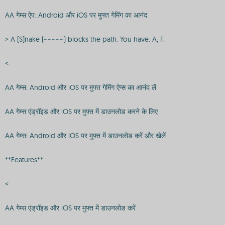
AA गेम्स ऐप: Android और iOS पर मुफ्त गेमिंग का आनंद
> A [S]nake (~~~~~) blocks the path. You have: A, F.
<
AA गेम्स: Android और iOS पर मुफ्त गेमिंग ऐप्स का आनंद लें
AA गेम्स एंड्रॉइड और iOS पर मुफ्त में डाउनलोड करने के लिए
AA गेम्स: Android और iOS पर मुफ्त में डाउनलोड करें और खेलें
**Features**
<
AA गेम्स एंड्रॉइड और iOS पर मुफ्त में डाउनलोड करें