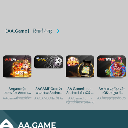
【AA.Game】 रिचार्ज केंद्र
AAgame ऐप
AAGAME Offic ऐप
AA Game:Funn -
AA गेम्स एंड्रॉइड और
डाउनलोड: Android
डाउनलोड: Android
Android और iOS पर
iOS पर मुफ्त में
और iOS प्लेटफ़ॉर्म पर
और iOS प्लेटफ़ॉर्म
मज़ेदार गेमिंग अनुभव
डाउनलोड करें
AAgameमोबाइलगेमिंगप्लेटफ़ॉर्म:AndroidऔरiOSपरडाउनलोडवएक्सेसगाइडAAgameऐपडाउनलोड:A
AAGAMEOfficऐप:AndroidऔरiOSपरमुफ्तडाउनलोडAAGAMEOfficऐप
AAGame:Funn-
AAगेम्सएंड्रॉइडऔरiOS
गेमिंग एक्सेस
गाइड
मज़ेदारगेमिंगअनुभवAndroidऔरiOSपर