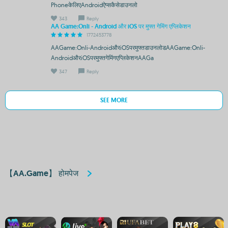
PhoneकेलिएAndroidऐप्सकैसेडाउनलो
343
Reply
AA Game:Onli - Android और iOS पर मुफ्त गेमिंग एप्लिकेशन
1772453778
AAGame:Onli-AndroidऔरiOSपरमुफ्तडाउनलोडAAGame:Onli-
AndroidऔरiOSपरमुफ्तगेमिंगएप्लिकेशनAAGa
347
Reply
SEE MORE
【AA.Game】 होमपेज