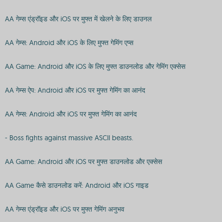
AA गेम्स एंड्रॉइड और iOS पर मुफ्त में खेलने के लिए डाउनल
AA गेम्स: Android और iOS के लिए मुफ्त गेमिंग एप्स
AA Game: Android और iOS के लिए मुफ्त डाउनलोड और गेमिंग एक्सेस
AA गेम्स ऐप: Android और iOS पर मुफ्त गेमिंग का आनंद
AA गेम्स: Android और iOS पर मुफ्त गेमिंग का आनंद
- Boss fights against massive ASCII beasts.
AA Game: Android और iOS पर मुफ्त डाउनलोड और एक्सेस
AA Game कैसे डाउनलोड करें: Android और iOS गाइड
AA गेम्स एंड्रॉइड और iOS पर मुफ्त गेमिंग अनुभव