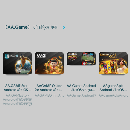
【AA.Game】 लोकप्रिय गेम्स
AA.GAME:Stor -
AAGAME Online
AA Game: Android
AAgameApk:
Android और iOS के
ऐप: Android और iOS
और iOS पर मुफ्त
Android और iOS के
लिए मुफ्त गेम डाउनलोड
पर गेमिंग एक्सेस
डाउनलोड और एक्सेस
लिए गेमिंग ऐप्स का मुफ्त
AA.GAME:Stor-
AAGAMEOnlin:AndroidaurApplekeliyeAppaurAPKDownload
AAGame:AndroidऔरiOSपरमुफ्तडाउनलोडऔरएक
AAgameApk:Androidऔ
गाइड
डाउनलोड
AndroidऔरiOSकेलिएआधिकारिकऐपडाउनलोडगाइडAA.GAME:Stor-
AndroidऔरiOSपरमुफ्तऐपडाउ