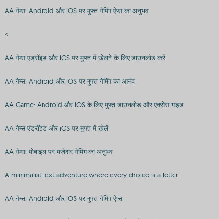
AA गेम्स: Android और iOS पर मुफ्त गेमिंग ऐप्स का अनुभव
<
AA गेम्स एंड्रॉइड और iOS पर मुफ्त में खेलने के लिए डाउनलोड करें
AA गेम्स: Android और iOS पर मुफ्त गेमिंग का आनंद
AA Game: Android और iOS के लिए मुफ्त डाउनलोड और एक्सेस गाइड
AA गेम्स एंड्रॉइड और iOS पर मुफ्त में खेलें
AA गेम्स: मोबाइल पर मज़ेदार गेमिंग का अनुभव
A minimalist text adventure where every choice is a letter.
AA गेम्स: Android और iOS पर मुफ्त गेमिंग ऐप्स