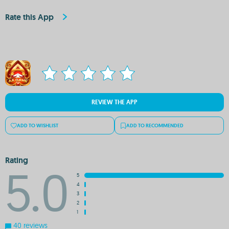
Rate this App
REVIEW THE APP
ADD TO WISHLIST
ADD TO RECOMMENDED
Rating
5.0
5
4
3
2
1
40 reviews