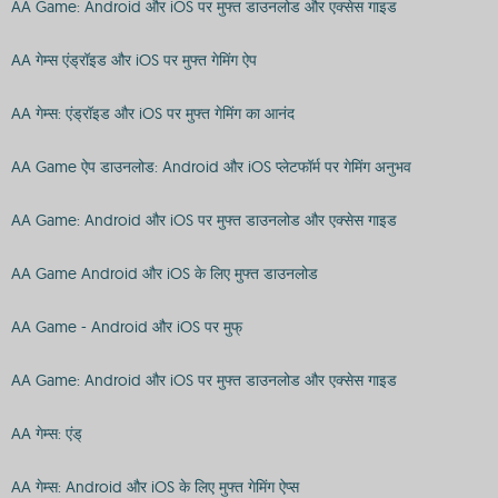
AA Game: Android और iOS पर मुफ्त डाउनलोड और एक्सेस गाइड
AA गेम्स एंड्रॉइड और iOS पर मुफ्त गेमिंग ऐप
AA गेम्स: एंड्रॉइड और iOS पर मुफ्त गेमिंग का आनंद
AA Game ऐप डाउनलोड: Android और iOS प्लेटफॉर्म पर गेमिंग अनुभव
AA Game: Android और iOS पर मुफ्त डाउनलोड और एक्सेस गाइड
AA Game Android और iOS के लिए मुफ्त डाउनलोड
AA Game - Android और iOS पर मुफ्
AA Game: Android और iOS पर मुफ्त डाउनलोड और एक्सेस गाइड
AA गेम्स: एंड्
AA गेम्स: Android और iOS के लिए मुफ्त गेमिंग ऐप्स