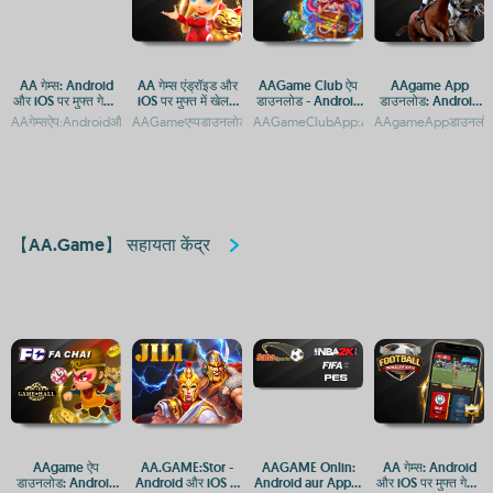
AA गेम्स: Android
AA गेम्स एंड्रॉइड और
AAGame Club ऐप
AAgame App
और iOS पर मुफ्त गेमिंग
iOS पर मुफ्त में खेलने
डाउनलोड - Android
डाउनलोड: Android
का आनंद
के लिए डाउनलोड करें
और iOS प्लेटफॉर्म
और iOS के लिए गेमिंग
AAगेम्सऐप:AndroidऔरiOSपरमुफ्तगेमिंगकाआनंदAAGame:AndroidऔरiOSपरमुफ्तडाउनलोडऔरएक
AAGameएप्पडाउनलोड:AndroidऔरiOSपरमुफ्तगेमिंगAAGameएप्पडाउनलोड
AAGameClubApp:AndroidऔरiOSप्लेटफ़ॉर्
AAgameAppडाउनलोड:A
एक्सेस
प्लेटफ़ॉर्म
【AA.Game】 सहायता केंद्र
AAgame ऐप
AA.GAME:Stor -
AAGAME Onlin:
AA गेम्स: Android
डाउनलोड: Android
Android और iOS के
Android aur Apple
और iOS पर मुफ्त गेमिंग