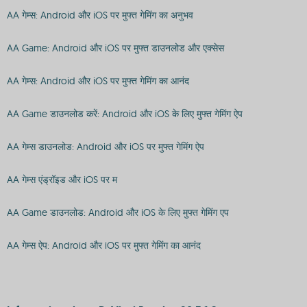
AA गेम्स: Android और iOS पर मुफ्त गेमिंग का अनुभव
AA Game: Android और iOS पर मुफ्त डाउनलोड और एक्सेस
AA गेम्स: Android और iOS पर मुफ्त गेमिंग का आनंद
AA Game डाउनलोड करें: Android और iOS के लिए मुफ्त गेमिंग ऐप
AA गेम्स डाउनलोड: Android और iOS पर मुफ्त गेमिंग ऐप
AA गेम्स एंड्रॉइड और iOS पर म
AA Game डाउनलोड: Android और iOS के लिए मुफ्त गेमिंग एप
AA गेम्स ऐप: Android और iOS पर मुफ्त गेमिंग का आनंद