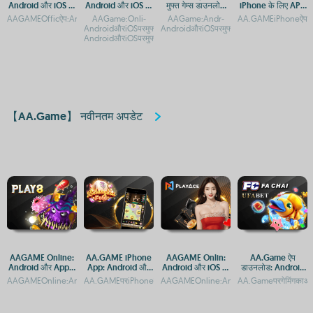
Android और iOS पर
Android और iOS पर
मुफ्त गेम्स डाउनलोड
iPhone के लिए APK
डाउनलोड करें
मुफ्त गेमिंग एप
और प्ले
डाउनलोड और इंस्टॉल
AAGAMEOfficऐप:AndroidऔरAppleपरडाउनलोडकरेंAAGAMEOfficऐप:AndroidऔरAppleपरड
AAGame:Onli-
AAGame:Andr-
AA.GAMEiPhoneऐपडाउ
गाइड
AndroidऔरiOSपरमुफ्तगेमिंगऐपAAGame:Onli-
AndroidऔरiOSपरमुफ्तडाउनलोडAAGame:An
AndroidऔरiOSपरमुफ्तगेमिंगएप्लिकेशनAAG
【AA.Game】 नवीनतम अपडेट
AAGAME Online:
AA.GAME iPhone
AAGAME Onlin:
AA.Game ऐप
Android और Apple
App: Android और
Android और iOS पर
डाउनलोड: Android
पर APK डाउनलोड करें
Apple डिवाइस पर
मुफ्त डाउनलोड
और iOS प्लेटफ़ॉर्म पर
AAGAMEOnline:AndroidऔरAppleपरएक्सेसकरें,APPऔरAPKडाउनलोडकरेंAAGAMEOnline
AA.GAMEपरiPhoneकेलिएAndroidऐप्सकैसेडाउनलोडकरेंAA.GAMEiP
AAGAMEOnline:AndroidऔरAppleकेलिएAPP
AA.Gameपरगेमिंगकाआन
डाउनलोड और एक्सेस
गेमिंग एक्सेस
गाइड