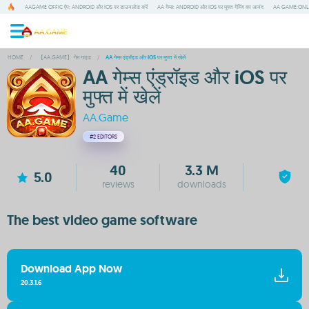
AAGAME OFFIC ऐप: ANDROID और IOS पर डाउनलोड करें
AA गेम्स: ANDROID और IOS पर मुफ्त गेमिंग का आनंद
AA GAME:ONLI 
HOME
/
【AA.GAME】 गेम गाइड
/
AA गेम्स एंड्रॉइड और IOS पर मुफ्त में खेलें
AA गेम्स एंड्रॉइड और iOS पर
मुफ्त में खेलें
AA.Game
#2
EDITORS
40
3.3 M
5.0
reviews
downloads
The best video game software
Download App Now
20.3.1.6