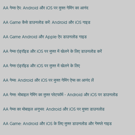
AA गेम्स ऐप: Android और iOS पर मुफ्त गेमिंग का आनंद
AA Game कैसे डाउनलोड करें: Android और iOS गाइड
AA Game Android और Apple ऐप डाउनलोड गाइड
AA गेम्स एंड्रॉइड और iOS पर मुफ्त में खेलने के लिए डाउनलोड करें
AA गेम्स एंड्रॉइड और iOS पर मुफ्त में खेलने के लिए
AA गेम्स: Android और iOS पर मुफ्त गेमिंग ऐप्स का आनंद लें
AA गेम्स: मोबाइल गेमिंग का मुफ्त प्लेटफॉर्म - Android और iOS पर डाउनलोड
AA गेम्स का मोबाइल अनुभव: Android और iOS पर मुफ्त डाउनलोड
AA Game: Android और iOS के लिए मुफ्त डाउनलोड और गेमप्ले गाइड