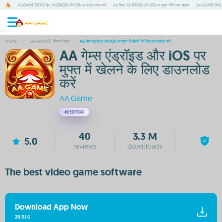
AAGAME OFFIC ऐप: ANDROID और IOS पर डाउनलोड करें
AA गेम्स: ANDROID और IOS पर मुफ्त गेमिंग का आनंद
AA GAME:ONLI 
HOME
/
【AA.GAME】 रिचार्ज केंद्र
/
AA गेम्स एंड्रॉइड और IOS पर मुफ्त में खेलने के लिए डाउनलोड करें
AA गेम्स एंड्रॉइड और iOS पर
मुफ्त में खेलने के लिए डाउनलोड
करें
AA.Game
#2
EDITORS
40
3.3 M
5.0
reviews
downloads
The best video game software
Download App Now
20.3.1.6