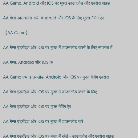
AA Game: Android और iOS पर मुफ्त डाउनलोड और एक्सेस गाइड
AA गेम्स डाउनलोड करें: Android और iOS के लिए मुफ्त गेमिंग ऐप
【AA Game】
AA गेम्स एंड्रॉइड और iOS पर मुफ्त में डाउनलोड करने के लिए उपलब्ध हैं
AA गेम्स: Android और iOS क
AA Game एप्प डाउनलोड: Android और iOS पर मुफ्त गेमिंग एक्सेस
AA गेम्स एंड्रॉइड और iOS पर मुफ्त में डाउनलोड करने के लिए
AA गेम्स एंड्रॉइड और iOS पर मुफ्त गेमिंग ऐप
AA गेम्स एंड्रॉइड और iOS पर मुफ्त में डाउनलोड करें
AA गेम्स एंड्रॉइड और iOS पर मुफ्त में खेलें - डाउनलोड और एक्सेस गाइड