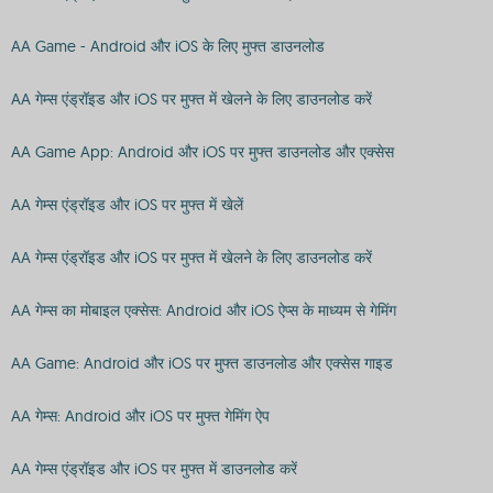
AA Game - Android और iOS के लिए मुफ्त डाउनलोड
AA गेम्स एंड्रॉइड और iOS पर मुफ्त में खेलने के लिए डाउनलोड करें
AA Game App: Android और iOS पर मुफ्त डाउनलोड और एक्सेस
AA गेम्स एंड्रॉइड और iOS पर मुफ्त में खेलें
AA गेम्स एंड्रॉइड और iOS पर मुफ्त में खेलने के लिए डाउनलोड करें
AA गेम्स का मोबाइल एक्सेस: Android और iOS ऐप्स के माध्यम से गेमिंग
AA Game: Android और iOS पर मुफ्त डाउनलोड और एक्सेस गाइड
AA गेम्स: Android और iOS पर मुफ्त गेमिंग ऐप
AA गेम्स एंड्रॉइड और iOS पर मुफ्त में डाउनलोड करें