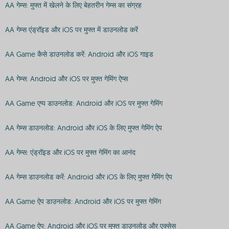
AA गेम्स: मुफ्त में खेलने के लिए बेहतरीन गेम्स का संग्रह
AA गेम्स एंड्रॉइड और iOS पर मुफ्त में डाउनलोड करें
AA Game कैसे डाउनलोड करें: Android और iOS गाइड
AA गेम्स: Android और iOS पर मुफ्त गेमिंग ऐप्स
AA Game एप्प डाउनलोड: Android और iOS पर मुफ्त गेमिंग
AA गेम्स डाउनलोड: Android और iOS के लिए मुफ्त गेमिंग ऐप
AA गेम्स: एंड्रॉइड और iOS पर मुफ्त गेमिंग का आनंद
AA गेम्स डाउनलोड करें: Android और iOS के लिए मुफ्त गेमिंग ऐप
AA Game ऐप डाउनलोड: Android और iOS पर मुफ्त गेमिंग
AA Game ऐप: Android और iOS पर मुफ्त डाउनलोड और एक्सेस