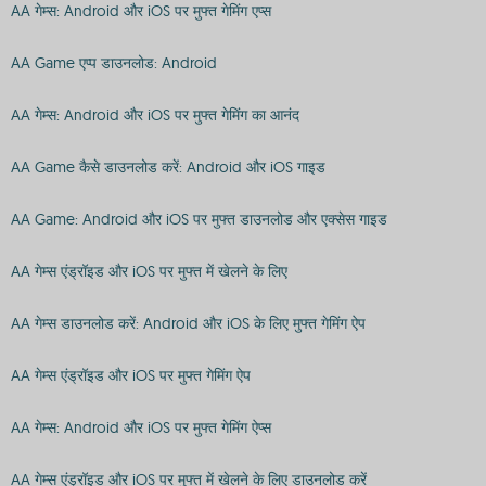
AA गेम्स: Android और iOS पर मुफ्त गेमिंग एप्स
AA Game एप्प डाउनलोड: Android
AA गेम्स: Android और iOS पर मुफ्त गेमिंग का आनंद
AA Game कैसे डाउनलोड करें: Android और iOS गाइड
AA Game: Android और iOS पर मुफ्त डाउनलोड और एक्सेस गाइड
AA गेम्स एंड्रॉइड और iOS पर मुफ्त में खेलने के लिए
AA गेम्स डाउनलोड करें: Android और iOS के लिए मुफ्त गेमिंग ऐप
AA गेम्स एंड्रॉइड और iOS पर मुफ्त गेमिंग ऐप
AA गेम्स: Android और iOS पर मुफ्त गेमिंग ऐप्स
AA गेम्स एंड्रॉइड और iOS पर मुफ्त में खेलने के लिए डाउनलोड करें