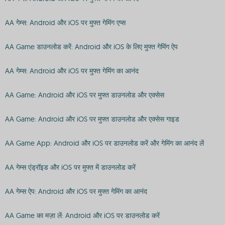
AA गेम्स: Android और iOS पर मुफ्त गेमिंग एप्स
AA Game डाउनलोड करें: Android और iOS के लिए मुफ्त गेमिंग ऐप
AA गेम्स: Android और iOS पर मुफ्त गेमिंग का आनंद
AA Game: Android और iOS पर मुफ्त डाउनलोड और एक्सेस
AA Game: Android और iOS पर मुफ्त डाउनलोड और एक्सेस गाइड
AA Game App: Android और iOS पर डाउनलोड करें और गेमिंग का आनंद लें
AA गेम्स एंड्रॉइड और iOS पर मुफ्त में डाउनलोड करें
AA गेम्स ऐप: Android और iOS पर मुफ्त गेमिंग का आनंद
AA Game का मज़ा लें: Android और iOS पर डाउनलोड करें