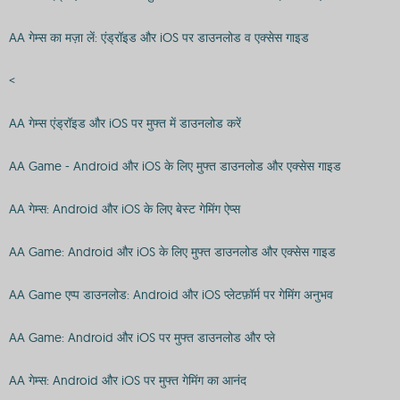
AA गेम्स का मज़ा लें: एंड्रॉइड और iOS पर डाउनलोड व एक्सेस गाइड
<
AA गेम्स एंड्रॉइड और iOS पर मुफ्त में डाउनलोड करें
AA Game - Android और iOS के लिए मुफ्त डाउनलोड और एक्सेस गाइड
AA गेम्स: Android और iOS के लिए बेस्ट गेमिंग ऐप्स
AA Game: Android और iOS के लिए मुफ्त डाउनलोड और एक्सेस गाइड
AA Game एप्प डाउनलोड: Android और iOS प्लेटफ़ॉर्म पर गेमिंग अनुभव
AA Game: Android और iOS पर मुफ्त डाउनलोड और प्ले
AA गेम्स: Android और iOS पर मुफ्त गेमिंग का आनंद