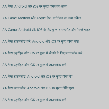
AA गेम्स: Android और iOS पर मुफ्त गेमिंग का आनंद
AA Game Android और Apple ऐप्स: मनोरंजन का नया तरीका
AA Game: Android और iOS के लिए मुफ्त डाउनलोड और गेमप्ले गाइड
AA गेम्स डाउनलोड करें: Android और iOS पर मुफ्त गेमिंग एप्स
AA गेम्स एंड्रॉइड और iOS पर मुफ्त में खेलने के लिए डाउनलोड करें
AA गेम्स एंड्रॉइड और iOS पर मुफ्त में डाउनलोड करें
AA गेम्स डाउनलोड: Android और iOS पर मुफ्त गेमिंग ऐप
AA गेम्स डाउनलोड: Android और iOS पर मुफ्त गेमिंग एप्स
AA गेम्स एंड्रॉइड और iOS पर मुफ्त में डाउनलोड करें