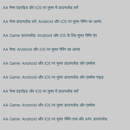
AA गेम्स एंड्रॉइड और iOS पर मुफ्त में डाउनलोड करें
AA गेम्स डाउनलोड करें: Android और iOS पर मुफ्त गेमिंग का आनंद
AA Game डाउनलोड: Android और iOS के लिए मुफ्त गेमिंग ऐप
AA गेम्स: Android और iOS पर मुफ्त गेमिंग का आनंद
AA Game: Android और iOS पर मुफ्त डाउनलोड और एक्सेस
AA Game: Android और iOS पर मुफ्त डाउनलोड और एक्सेस गाइड
AA गेम्स एंड्रॉइड और iOS पर मुफ्त में डाउनलोड करें
AA Game: Android और iOS पर मुफ्त डाउनलोड और एक्सेस
AA Game: Android और iOS पर मुफ्त गेमिंग एप्स और APK डाउनलोड