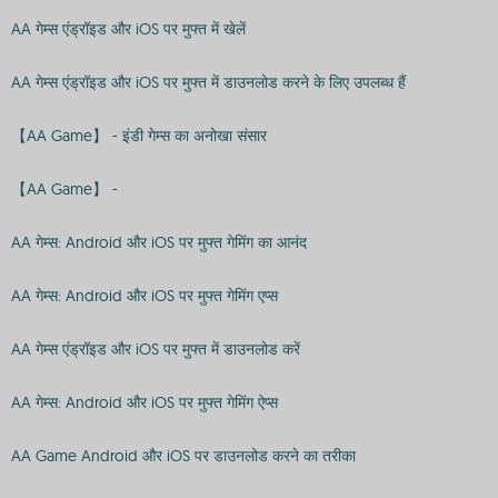
AA गेम्स एंड्रॉइड और iOS पर मुफ्त में खेलें
AA गेम्स एंड्रॉइड और iOS पर मुफ्त में डाउनलोड करने के लिए उपलब्ध हैं
【AA Game】 - इंडी गेम्स का अनोखा संसार
【AA Game】 -
AA गेम्स: Android और iOS पर मुफ्त गेमिंग का आनंद
AA गेम्स: Android और iOS पर मुफ्त गेमिंग एप्स
AA गेम्स एंड्रॉइड और iOS पर मुफ्त में डाउनलोड करें
AA गेम्स: Android और iOS पर मुफ्त गेमिंग ऐप्स
AA Game Android और iOS पर डाउनलोड करने का तरीका