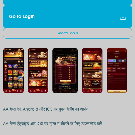
Go to Login
>GO TO LOGIN
AA गेम्स ऐप: Android और iOS पर मुफ्त गेमिंग का आनंद
AA गेम्स एंड्रॉइड और iOS पर मुफ्त में खेलने के लिए डाउनलोड करें