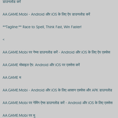
डाउनलोड करें
AA.GAME:Mobi - Android और iOS के लिए ऐप डाउनलोड करें
**Tagline:** Race to Spell, Think Fast, Win Faster!
<
AA.GAME:Mobi पर गेम्स डाउनलोड करें - Android और iOS के लिए ऐप एक्सेस
AA.GAME मोबाइल ऐप: Android और iOS पर एक्सेस करें
AA.GAME म
AA.GAME:Mobi - Android और iOS के लिए आसान एक्सेस और APK डाउनलोड
AA.GAME:Mobi पर गेमिंग ऐप्स डाउनलोड करें - Android और iOS के लिए एक्सेस
AA.GAME:Mobi पर मु