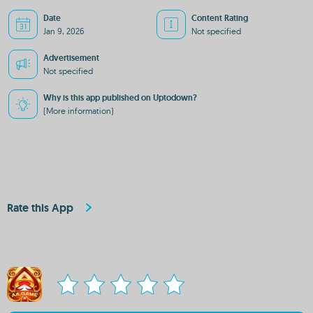
Date
Content Rating
Jan 9, 2026
Not specified
Advertisement
Not specified
Why is this app published on Uptodown?
(More information)
Rate this App