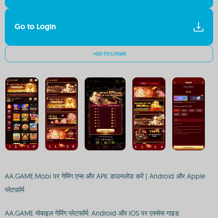
Go to Login
>GO TO LOGIN
AA.GAME:Mobi पर गेमिंग एप्स और APK डाउनलोड करें | Android और Apple
प्लेटफ़ॉर्म
AA.GAME मोबाइल गेमिंग प्लेटफॉर्म: Android और iOS पर एक्सेस गाइड