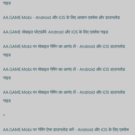
गाइड
AA.GAME:Mobi - Android और iOS के लिए आसान एक्सेस और डाउनलोड
AA.GAME मोबाइल प्लेटफ़ॉर्म: Android और iOS के लिए एक्सेस गाइड
AA.GAME:Mobi पर मोबाइल गेमिंग का आनंद लें - Android और iOS डाउनलोड
गाइड
AA.GAME:Mobi पर मोबाइल गेमिंग का आनंद लें - Android और iOS डाउनलोड
गाइड
AA.GAME:Mobi पर मोबाइल गेमिंग का आनंद लें - Android और iOS डाउनलोड
गाइड
<
AA.GAME:Mobi पर गेमिंग ऐप्स डाउनलोड करें - Android और iOS के लिए एक्सेस