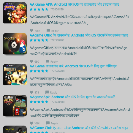
AA Game APK: Android और iOS पर डाउनलोड और इंस्टॉल गाइड
1768561139
AAGameAPK:AndroidऔरiOSपरडाउनलोडऔरएक्सेसगाइडAAGameAPK
:AndroidऔरiOSकेलिएमुफ्तडाउनलोडAAगेम्
1057
Reply
AAgame Offic ऐप डाउनलोड: Android और iOS प्लेटफ़ॉर्म पर एक्सेस गाइड
1771388284
AAgameOfficऐपडाउनलोड:AndroidऔरiOSप्लेटफ़ॉर्मपरगेमिंगएक्सेसAAga
meOfficऐपडाउनलोड:Androidऔर
680
Reply
AA Game डाउनलोड करें: Android और iOS के लिए मुफ्त गेमिंग ऐप
1771576908
AAगेम्सकामोबाइलऐप:AndroidऔरiOSपरडाउनलोडकरेंAAगेम्सऐप:Androidऔ
रiOSपरमुफ्तगेमिंगकाआनंदAAGa
878
Reply
AAgameApk: Android और iOS के लिए मुफ्त गेम डाउनलोड करें
1771698600
AAgameApk:AndroidऔरiOSकेलिएमुफ्तगेमडाउनलोडAAgameApk:And
roidऔरiOSकेलिएमुफ्तगेमडाउनलोडकरें
1091
Reply
AAGame Club ऐप डाउनलोड: Android और iOS प्लेटफ़ॉर्म पर एक्सेस गाइड
1771948306