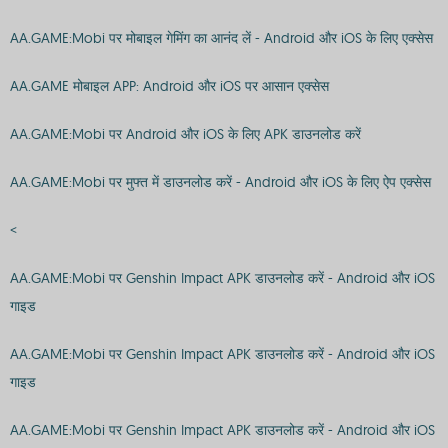
AA.GAME:Mobi पर मोबाइल गेमिंग का आनंद लें - Android और iOS के लिए एक्सेस
AA.GAME मोबाइल APP: Android और iOS पर आसान एक्सेस
AA.GAME:Mobi पर Android और iOS के लिए APK डाउनलोड करें
AA.GAME:Mobi पर मुफ्त में डाउनलोड करें - Android और iOS के लिए ऐप एक्सेस
<
AA.GAME:Mobi पर Genshin Impact APK डाउनलोड करें - Android और iOS
गाइड
AA.GAME:Mobi पर Genshin Impact APK डाउनलोड करें - Android और iOS
गाइड
AA.GAME:Mobi पर Genshin Impact APK डाउनलोड करें - Android और iOS