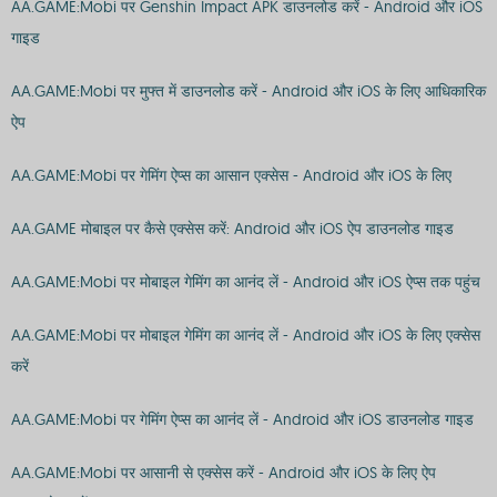
AA.GAME:Mobi पर Genshin Impact APK डाउनलोड करें - Android और iOS
गाइड
AA.GAME:Mobi पर मुफ्त में डाउनलोड करें - Android और iOS के लिए आधिकारिक
ऐप
AA.GAME:Mobi पर गेमिंग ऐप्स का आसान एक्सेस - Android और iOS के लिए
AA.GAME मोबाइल पर कैसे एक्सेस करें: Android और iOS ऐप डाउनलोड गाइड
AA.GAME:Mobi पर मोबाइल गेमिंग का आनंद लें - Android और iOS ऐप्स तक पहुंच
AA.GAME:Mobi पर मोबाइल गेमिंग का आनंद लें - Android और iOS के लिए एक्सेस
करें
AA.GAME:Mobi पर गेमिंग ऐप्स का आनंद लें - Android और iOS डाउनलोड गाइड
AA.GAME:Mobi पर आसानी से एक्सेस करें - Android और iOS के लिए ऐप