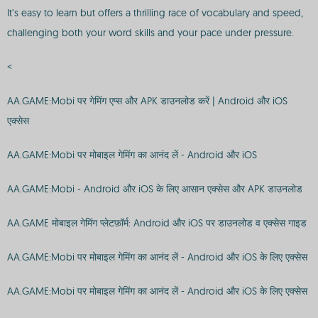
It’s easy to learn but offers a thrilling race of vocabulary and speed,
challenging both your word skills and your pace under pressure.
<
AA.GAME:Mobi पर गेमिंग एप्स और APK डाउनलोड करें | Android और iOS
एक्सेस
AA.GAME:Mobi पर मोबाइल गेमिंग का आनंद लें - Android और iOS
AA.GAME:Mobi - Android और iOS के लिए आसान एक्सेस और APK डाउनलोड
AA.GAME मोबाइल गेमिंग प्लेटफ़ॉर्म: Android और iOS पर डाउनलोड व एक्सेस गाइड
AA.GAME:Mobi पर मोबाइल गेमिंग का आनंद लें - Android और iOS के लिए एक्सेस
AA.GAME:Mobi पर मोबाइल गेमिंग का आनंद लें - Android और iOS के लिए एक्सेस