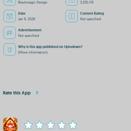
Blackmagic Design
3,250,119
Date
Content Rating
Jan 9, 2026
Not specified
Advertisement
Not specified
Why is this app published on Uptodown?
(More information)
Rate this App