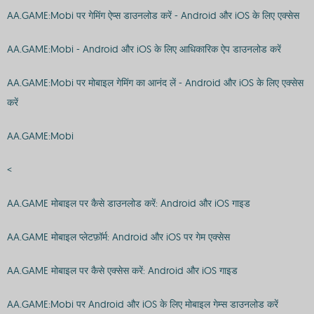
AA.GAME:Mobi पर गेमिंग ऐप्स डाउनलोड करें - Android और iOS के लिए एक्सेस
AA.GAME:Mobi - Android और iOS के लिए आधिकारिक ऐप डाउनलोड करें
AA.GAME:Mobi पर मोबाइल गेमिंग का आनंद लें - Android और iOS के लिए एक्सेस
करें
AA.GAME:Mobi
<
AA.GAME मोबाइल पर कैसे डाउनलोड करें: Android और iOS गाइड
AA.GAME मोबाइल प्लेटफ़ॉर्म: Android और iOS पर गेम एक्सेस
AA.GAME मोबाइल पर कैसे एक्सेस करें: Android और iOS गाइड
AA.GAME:Mobi पर Android और iOS के लिए मोबाइल गेम्स डाउनलोड करें