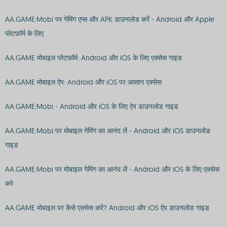
AA.GAME:Mobi पर गेमिंग एप्स और APK डाउनलोड करें - Android और Apple
प्लेटफ़ॉर्म के लिए
AA.GAME मोबाइल प्लेटफ़ॉर्म: Android और iOS के लिए एक्सेस गाइड
AA.GAME मोबाइल ऐप: Android और iOS पर आसान एक्सेस
AA.GAME:Mobi - Android और iOS के लिए ऐप डाउनलोड गाइड
AA.GAME:Mobi पर मोबाइल गेमिंग का आनंद लें - Android और iOS डाउनलोड
गाइड
AA.GAME:Mobi पर मोबाइल गेमिंग का आनंद लें - Android और iOS के लिए एक्सेस
करे
AA.GAME मोबाइल पर कैसे एक्सेस करें? Android और iOS ऐप डाउनलोड गाइड