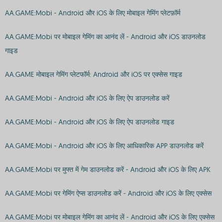
AA.GAME:Mobi - Android और iOS के लिए मोबाइल गेमिंग प्लेटफ़ॉर्म
AA.GAME:Mobi पर मोबाइल गेमिंग का आनंद लें - Android और iOS डाउनलोड
गाइड
AA.GAME मोबाइल गेमिंग प्लेटफॉर्म: Android और iOS पर एक्सेस गाइड
AA.GAME:Mobi - Android और iOS के लिए ऐप डाउनलोड करें
AA.GAME:Mobi - Android और iOS के लिए ऐप डाउनलोड गाइड
AA.GAME:Mobi - Android और iOS के लिए आधिकारिक APP डाउनलोड करें
AA.GAME:Mobi पर मुफ्त में गेम डाउनलोड करें - Android और iOS के लिए APK
AA.GAME:Mobi पर गेमिंग ऐप्स डाउनलोड करें - Android और iOS के लिए एक्सेस
AA.GAME:Mobi पर मोबाइल गेमिंग का आनंद लें - Android और iOS के लिए एक्सेस