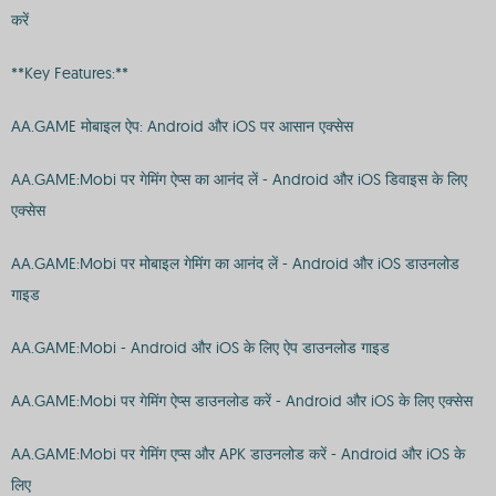
करें
**Key Features:**
AA.GAME मोबाइल ऐप: Android और iOS पर आसान एक्सेस
AA.GAME:Mobi पर गेमिंग ऐप्स का आनंद लें - Android और iOS डिवाइस के लिए
एक्सेस
AA.GAME:Mobi पर मोबाइल गेमिंग का आनंद लें - Android और iOS डाउनलोड
गाइड
AA.GAME:Mobi - Android और iOS के लिए ऐप डाउनलोड गाइड
AA.GAME:Mobi पर गेमिंग ऐप्स डाउनलोड करें - Android और iOS के लिए एक्सेस
AA.GAME:Mobi पर गेमिंग एप्स और APK डाउनलोड करें - Android और iOS के
लिए