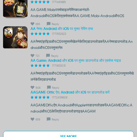
1771461885
AA.GAME:Mobiपरमोबाइलगेमिंगकाआनंदलें-
AndroidऔरiOSकेलिएएक्सेसकरेंAA.GAME:Mobi-AndroidऔरiOS
665
Reply
AA गेम्स: Android और iOS पर मुफ्त गेमिंग एप्स
1771552923
AAगेम्सएंड्रॉइडऔरiOSपरमुफ्तमेंखेलनेकेलिएडाउनलोडकरेंAAगेम्सडाउनलोड:An
droidऔरiOSपरमुफ्तगेम
721
Reply
AA Game: Android और iOS पर मुफ्त डाउनलोड और एक्सेस गाइड
1771653031
AAगेम्सएंड्रॉइडऔरiOSपरमुफ्तमेंडाउनलोडकरेंAAगेम्सएंड्रॉइडऔरiOSपरमुफ्तमेंखे
लनेकेलिएडाउनलोड
948
Reply
AAGAME Offic ऐप: Android और iOS पर डाउनलोड करें
1772459608
AAGAMEOfficऐप:AndroidऔरAppleपरडाउनलोडकरेंAAGAMEOffic:A
ndroidऔरiOSकेलिएऐपडाउनलोडगाइडAAGAM
659
Reply
SEE MORE