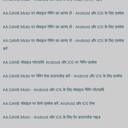
AA.GAME:Mobi पर मोबाइल गेमिंग का आनंद लें - Android और iOS के लिए एक्सेस
AA.GAME:Mobi पर मोबाइल गेमिंग का आनंद लें - Android और iOS के लिए एक्सेस
AA.GAME:Mobi पर मोबाइल गेमिंग का आनंद लें - Android और iOS के लिए एक्सेस
करें
AA.GAME मोबाइल प्लेटफॉर्म: Android और iOS पर गेमिंग एक्सेस
AA.GAME:Mobi पर गेमिंग ऐप्स डाउनलोड करें - Android और iOS के लिए एक्सेस
AA.GAME:Mobi - Android और iOS के लिए मोबाइल गेमिंग प्लेटफ़ॉर्म
AA.GAME मोबाइल पर कैसे एक्सेस करें: Android और iOS ऐप्स
AA.GAME:Mobi - Android और iOS के लिए ऐप डाउनलोड गाइड