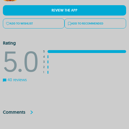
REVIEW THE APP
ADD TO WISHLIST
ADD TO RECOMMENDED
Rating
5.0
5
4
3
2
1
40 reviews
Comments