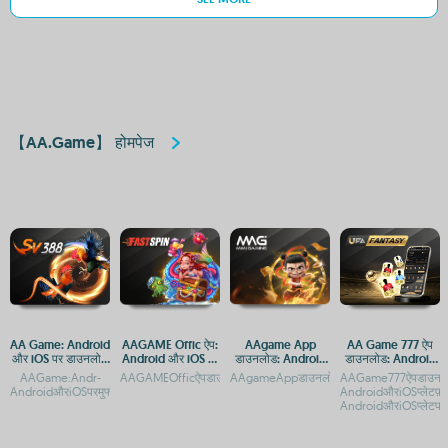
【AA.Game】 होमपेज
AA Game: Android
AAGAME Offic ऐप:
AAgame App
AA Game 777 ऐप
और iOS पर डाउनलोड
Android और iOS पर
डाउनलोड: Android
डाउनलोड: Android
कैसे करें
डाउनलोड करें
और iOS के लिए गेमिंग
और iOS प्लेटफ़ॉर्म पर
AAGame:Andr-
AAGAMEOfficऐपडाउनलोड:AndroidऔरiOSप्लेटफ़ॉर्मगाइडAAGAMEOf
AAgameAppडाउनलोड:AndroidऔरiOSकेलिएगेमि
AAGame777ऐपडाउनल
प्लेटफॉर्म
एक्सेस गाइड
AndroidऔरiOSपरमुफ्तगेमिंगएप्सAAगेम्स:AndroidऔरiOSपरमुफ्तगेमिंगऐपAAGame:Andro
AndroidऔरiOSप्लेटफ़
AndroidऔरiOSप्लेटफॉर