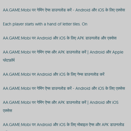
AA.GAME:Mobi पर गेमिंग ऐप्स डाउनलोड करें - Android और iOS के लिए एक्सेस
Each player starts with a hand of letter tiles. On
AA.GAME:Mobi पर Android और iOS के लिए APK डाउनलोड और एक्सेस
AA.GAME:Mobi पर गेमिंग एप्स और APK डाउनलोड करें | Android और Apple
प्लेटफ़ॉर्म
AA.GAME:Mobi पर Android और iOS के लिए गेम्स डाउनलोड करें
AA.GAME:Mobi पर गेमिंग ऐप्स डाउनलोड करें - Android और iOS के लिए एक्सेस
AA.GAME:Mobi पर गेमिंग ऐप्स और APK डाउनलोड करें | Android और iOS
एक्सेस
AA.GAME:Mobi पर Android और iOS के लिए मोबाइल ऐप्स और APK डाउनलोड