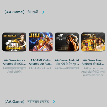
【AA.Game】 गेम सूची
AA Game:Andr -
AAGAME Onlin:
AA Game: Android
AA Game Funn:
Android और iOS पर
Android aur Apple
और iOS के लिए मुफ्त
Android और iOS पर
मुफ्त डाउनलोड
ke liye App aur
डाउनलोड और प्ले
मज़ेदार गेमिंग अनुभव
AAगेम्सएंड्रॉइडपरमुफ्तगेम्सAAGame:AndroidऔरiOSपरडाउनलोडऔरएक्सेसगाइडAAGame:Andr
AAGAMEOnline:AndroidऔरAppleडिवाइसपरएक्सेसकरेंAAGAMEOnl
AAGameकैसेडाउनलोडकरें:AndroidऔरiOSगाइडA
AAGame:Funn-
APK Download
Androidऔर
AndroidऔरiOSपरमज़ेदा
platformerwher
【AA.Game】 नवीनतम अपडेट