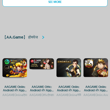
SEE MORE
【AA.Game】 होमपेज
AAGAME Onlin:
AAGAME Offic:
AAGAME Onlin:
AAGAME Onlin:
Android और Apple
Android और Apple
Android और Apple
Android और Apple
पर एक्सेस करें
के लिए ऐप डाउनलोड
पर एक्सेस करें, APP
के लिए APP एक्सेस
AAGAMEOnlineऐपडाउनलोड:AndroidऔरiOSप्लेटफ़ॉर्मगाइडAAGAMEOnlin:AndroidaurApp
AAGAMEOfficऐपडाउनलोड:AndroidऔरiOSप्लेटफ़ॉर्मगाइडAAGAMEOf
AAGAMEOnlineगेमिंगप्लेटफॉर्म:Androidऔर
AAGAMEOnlin:Androi
गाइड
और APK डाउनलोड
गाइड