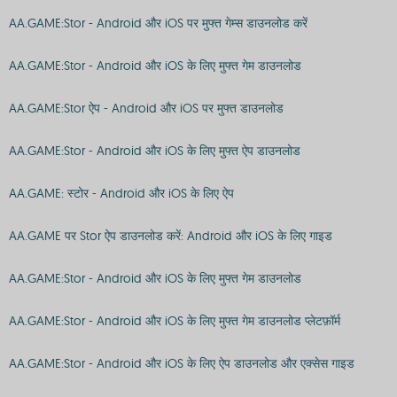
AA.GAME:Stor - Android और iOS पर मुफ्त गेम्स डाउनलोड करें
AA.GAME:Stor - Android और iOS के लिए मुफ्त गेम डाउनलोड
AA.GAME:Stor ऐप - Android और iOS पर मुफ्त डाउनलोड
AA.GAME:Stor - Android और iOS के लिए मुफ्त ऐप डाउनलोड
AA.GAME: स्टोर - Android और iOS के लिए ऐप
AA.GAME पर Stor ऐप डाउनलोड करें: Android और iOS के लिए गाइड
AA.GAME:Stor - Android और iOS के लिए मुफ्त गेम डाउनलोड
AA.GAME:Stor - Android और iOS के लिए मुफ्त गेम डाउनलोड प्लेटफ़ॉर्म
AA.GAME:Stor - Android और iOS के लिए ऐप डाउनलोड और एक्सेस गाइड