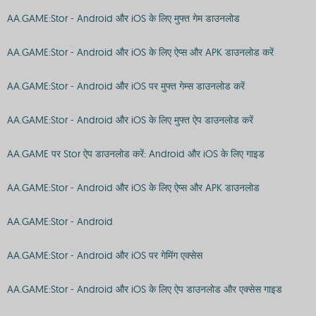
AA.GAME:Stor - Android और iOS के लिए मुफ्त गेम डाउनलोड
AA.GAME:Stor - Android और iOS के लिए ऐप्स और APK डाउनलोड करें
AA.GAME:Stor - Android और iOS पर मुफ्त गेम्स डाउनलोड करें
AA.GAME:Stor - Android और iOS के लिए मुफ्त ऐप डाउनलोड करें
AA.GAME पर Stor ऐप डाउनलोड करें: Android और iOS के लिए गाइड
AA.GAME:Stor - Android और iOS के लिए ऐप्स और APK डाउनलोड
AA.GAME:Stor - Android
AA.GAME:Stor - Android और iOS पर गेमिंग एक्सेस
AA.GAME:Stor - Android और iOS के लिए ऐप डाउनलोड और एक्सेस गाइड