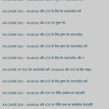
AA.GAME:Stor - Android और iOS के लिए ऐप डाउनलोड करें
AA.GAME:Stor - Android और iOS पर मुफ्त गेम
AA.GAME:Stor - Android और iOS के लिए मुफ्त ऐप डाउनलोड
AA.GAME:Stor - Android और iOS के लिए मुफ्त ऐप डाउनलोड करें
AA.GAME:Stor - Android और iOS के लिए ऐप डाउनलोड और ए
AA.GAME पर Stor ऐप डाउनलोड करें: Android और iOS के लिए गाइड
AA.GAME:Stor - Android और iOS के लिए मुफ्त ऐप डाउनलोड करें
AA.GAME:Stor - Android और iOS पर गेमिंग एक्सेस का प्लेटफॉर्म
AA.GAME:Stor - Android और iOS पर गेमिंग एप्स का सर्वश्रेष्ठ प्लेटफ़ॉर्म