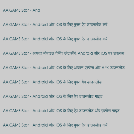
AA.GAME:Stor - And
AA.GAME:Stor - Android और iOS के लिए मुफ्त ऐप डाउनलोड करें
AA.GAME:Stor - Android और iOS के लिए मुफ्त ऐप डाउनलोड करें
AA.GAME:Stor - आपका मोबाइल गेमिंग प्लेटफॉर्म, Android और iOS पर उपलब्ध
AA.GAME:Stor - Android और iOS के लिए आसान एक्सेस और APK डाउनलोड
AA.GAME:Stor - Android और iOS के लिए मुफ्त गेम डाउनलोड
AA.GAME:Stor - Android और iOS के लिए ऐप डाउनलोड गाइड
AA.GAME:Stor - Android और iOS के लिए ऐप डाउनलोड और एक्सेस गाइड
AA.GAME:Stor - Android और iOS के लिए मुफ्त ऐप डाउनलोड करें