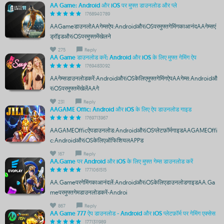
AA Game: Android और iOS पर मुफ्त डाउनलोड और प्ले
1768940789
AAGameडाउनलोAAगेम्सऐप:AndroidऔरiOSपरमुफ्तगेमिंगकाआनंदAAगेम्सएं
ड्रॉइडऔरiOSपरमुफ्तमेंखेलने
275
Reply
AA Game डाउनलोड करें: Android और iOS के लिए मुफ्त गेमिंग ऐप
1769483092
AAगेम्सडाउनलोडकरें:AndroidऔरiOSकेलिएमुफ्तगेमिंगऐपAAगेम्स:Androidऔ
रiOSपरमुफ्तमेंखेलेंAAगे
231
Reply
AAGAME Offic: Android और iOS के लिए ऐप डाउनलोड गाइड
1769713967
AAGAMEOfficऐपडाउनलोड:AndroidऔरiOSप्लेटफ़ॉर्मगाइडAAGAMEOffi
c:AndroidऔरiOSकेलिएऑफिशियलAPPड
167
Reply
AA.Game पर Android और iOS के लिए मुफ्त गेम्स डाउनलोड करें
1771061515
AA.Gameपरगेमिंगकाआनंदलें:AndroidऔरiOSकेलिएडाउनलोडगाइडAA.Ga
meपरमुफ्तगेमडाउनलोडकरें-Androi
867
Reply
AA Game 777 ऐप डाउनलोड - Android और iOS प्लेटफ़ॉर्म पर गेमिंग एक्सेस
1771311989