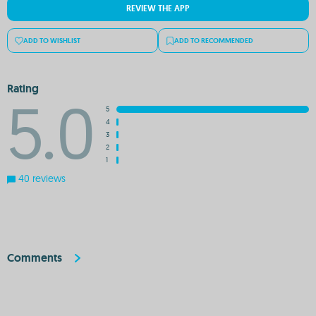
REVIEW THE APP
ADD TO WISHLIST
ADD TO RECOMMENDED
Rating
5.0
5
4
3
2
1
40 reviews
Comments