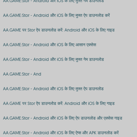
AA.GAME:Stor - Android और iOS के लिए मुफ्त गेम डाउनलोड
AA.GAME:Stor - Android और iOS के लिए मुफ्त ऐप डाउनलोड करें
AA.GAME पर Stor ऐप डाउनलोड करें: Android और iOS के लिए गाइड
AA.GAME:Stor - Android और iOS के लिए आसान एक्सेस
AA.GAME:Stor - Android और iOS के लिए मुफ्त गेम डाउनलोड
AA.GAME:Stor - And
AA.GAME:Stor - Android और iOS के लिए मुफ्त ऐप डाउनलोड
AA.GAME पर Stor ऐप डाउनलोड करें: Android और iOS के लिए गाइड
AA.GAME:Stor - Android और iOS के लिए ऐप डाउनलोड और एक्सेस गाइड
AA.GAME:Stor - Android और iOS के लिए ऐप्स और APK डाउनलोड करें