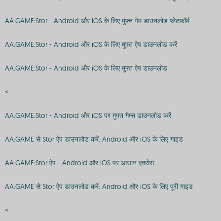
AA.GAME:Stor - Android और iOS के लिए मुफ्त गेम डाउनलोड प्लेटफ़ॉर्म
AA.GAME:Stor - Android और iOS के लिए मुफ्त ऐप डाउनलोड करें
AA.GAME:Stor - Android और iOS के लिए मुफ्त ऐप डाउनलोड
<
AA.GAME:Stor - Android और iOS पर मुफ्त गेम्स डाउनलोड करें
AA.GAME से Stor ऐप डाउनलोड करें: Android और iOS के लिए गाइड
AA.GAME:Stor ऐप - Android और iOS पर आसान एक्सेस
AA.GAME से Stor ऐप डाउनलोड करें: Android और iOS के लिए पूरी गाइड
<