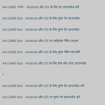
AA.GAME: स्टोर - Android और iOS के लिए ऐप डाउनलोड करें
AA.GAME:Stor - Android और iOS के लिए मुफ्त गेम डाउनलोड
AA.GAME:Stor - Android और iOS के लिए मुफ्त ऐप डाउनलोड
AA.GAME:Stor - Android और iOS पर सर्वश्रेष्ठ गेमिंग अनुभव
AA.GAME:Stor - Android और iOS के लिए मुफ्त गेमिंग प्लेटफॉर्म
AA.GAME:Stor - Android और iOS के लिए ऐप्स और APK डाउनलोड
<
AA.GAME:Stor - Android और iOS के लिए मुफ्त ऐप डाउनलोड करें
AA.GAME:Stor - Android और iOS पर मुफ्त गेम डाउनलोड करें