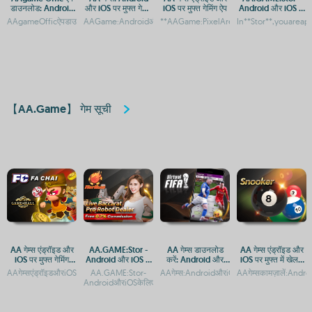
डाउनलोड: Android
और iOS पर मुफ्त गेमिंग
iOS पर मुफ्त गेमिंग ऐप
Android और iOS के
और iOS प्लेटफ़ॉर्म पर
का आनंद
लिए ऐप डाउनलोड करें
AAgameOfficऐपडाउनलोड:AndroidऔरiOSप्लेटफ़ॉर्मपरएक्सेसगाइडAAgameOfficऐपडाउनलोड:
AAGame:AndroidऔरiOSपरमुफ्तडाउनलोडऔरएक्सेसगाइडAAगेम्सएंड्रॉइडऔरi
**AAGame:PixelArena**AAगेम्सडाउनलोडकरें:A
In**Stor**,youareap
गेमिंग एक्सेस
【AA.Game】 गेम सूची
AA गेम्स एंड्रॉइड और
AA.GAME:Stor -
AA गेम्स डाउनलोड
AA गेम्स एंड्रॉइड और
iOS पर मुफ्त गेमिंग
Android और iOS के
करें: Android और
iOS पर मुफ्त में खेलने
अनुभव
लिए ऐप्स और APK
iOS के लिए मुफ्त गेमिंग
के लिए डाउनलोड करें
AAगेम्सएंड्रॉइडऔरiOSपरमुफ्तमेंखेलनेकेलिएडाउनलोडकरेंAAगेम्सएंड्रॉइडऔरiOSपरमुफ्तमेंडाउनलोड
AA.GAME:Stor-
AAगेम्स:AndroidऔरiOSपरमुफ्तगेमिंगऐप्सकासं
AAगेम्सकामज़ालें:And
डाउनलोड करें
ऐप
AndroidऔरiOSकेलिएऐपडाउनलोडऔरएक्सेसगाइडAA.GAMEपरStorऐपडाउ