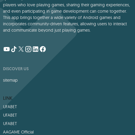
players who love playing games, sharing their gaming experiences,
and even participating in game development can come together.
This app brings together a wide variety of Android games and
incorporates community-driven features, allowing users to interact
and communicate beyond just playing games.
DISCOVER US
sitemap
LINK
UFABET
UFABET
UFABET
AAGAME Official