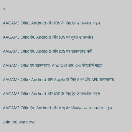
<
AAGAME Offic: Android और iOS के लिए ऐप डाउनलोड गाइड
AAGAME Offic ऐप: Android और iOS पर मुफ्त डाउनलोड
AAGAME Offic ऐप: Android और iOS पर डाउनलोड करें
AAGAME Offic ऐप डाउनलोड: Android और iOS प्लेटफ़ॉर्म गाइड
AAGAME Offic: Android और Apple के लिए APP और APK डाउनलोड
AAGAME Offic: Android और iOS के लिए ऐप डाउनलोड गाइड
AAGAME Offic ऐप: Android और Apple डिवाइस पर डाउनलोड गाइड
Join the war now!