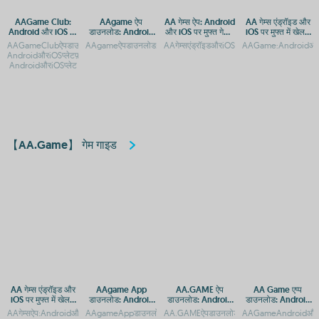
AAGame Club:
AAgame ऐप
AA गेम्स ऐप: Android
AA गेम्स एंड्रॉइड और
Android और iOS पर
डाउनलोड: Android
और iOS पर मुफ्त गेमिंग
iOS पर मुफ्त में खेलने
मुफ्त डाउनलोड और
और iOS प्लेटफ़ॉर्म पर
का आनंद
के लिए डाउनलोड करें
AAGameClubऐपडाउनलोड-
AAgameऐपडाउनलोड:AndroidऔरiOSप्लेटफ़ॉर्मपरगेमिंगएक्सेसAAgameऐ
AAगेम्सएंड्रॉइडऔरiOSपरमुफ्तमेंडाउनलोडकरेंA
AAGame:AndroidऔरiOS
एक्सेस गाइड
गेमिंग एक्सेस
AndroidऔरiOSप्लेटफ़ॉर्मपरएक्सेसAAGameClubऐपडाउनलोड-
AndroidऔरiOSप्लेट
【AA.Game】 गेम गाइड
AA गेम्स एंड्रॉइड और
AAgame App
AA.GAME ऐप
AA Game एप्प
iOS पर मुफ्त में खेलने
डाउनलोड: Android
डाउनलोड: Android
डाउनलोड: Android
के लिए डाउनलोड करें
और iOS के लिए गेमिंग
और iOS प्लेटफ़ॉर्म पर
और iOS पर मुफ्त गेमिंग
AAगेम्सऐप:AndroidऔरiOSपरमुफ्तगेमिंगकाआनंदAAगेम्स:AndroidऔरiOSकेलिएमुफ्तगेमिंगएप्सAAगेम्स
AAgameAppडाउनलोड:AndroidऔरiOSकेलिएगेमिंगप्लेटफॉर्मAAgameA
AA.GAMEऐपडाउनलोड:AndroidऔरiOSप्लेटफ़ॉर्म
AAGameAndroidऔरiO