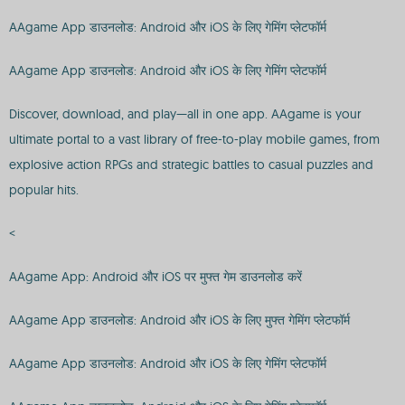
AAgame App डाउनलोड: Android और iOS के लिए गेमिंग प्लेटफॉर्म
AAgame App डाउनलोड: Android और iOS के लिए गेमिंग प्लेटफॉर्म
Discover, download, and play—all in one app. AAgame is your
ultimate portal to a vast library of free-to-play mobile games, from
explosive action RPGs and strategic battles to casual puzzles and
popular hits.
<
AAgame App: Android और iOS पर मुफ्त गेम डाउनलोड करें
AAgame App डाउनलोड: Android और iOS के लिए मुफ्त गेमिंग प्लेटफॉर्म
AAgame App डाउनलोड: Android और iOS के लिए गेमिंग प्लेटफॉर्म