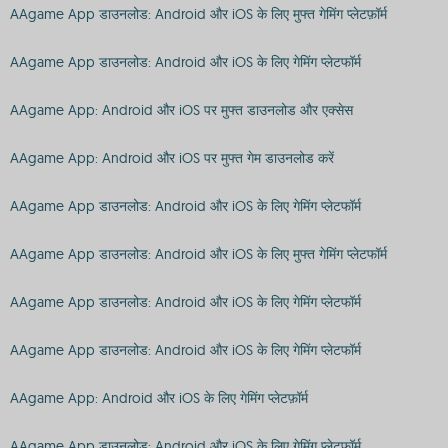
AAgame App डाउनलोड: Android और iOS के लिए मुफ्त गेमिंग प्लेटफ़ॉर्म
AAgame App डाउनलोड: Android और iOS के लिए गेमिंग प्लेटफॉर्म
AAgame App: Android और iOS पर मुफ्त डाउनलोड और एक्सेस
AAgame App: Android और iOS पर मुफ्त गेम डाउनलोड करें
AAgame App डाउनलोड: Android और iOS के लिए गेमिंग प्लेटफॉर्म
AAgame App डाउनलोड: Android और iOS के लिए मुफ्त गेमिंग प्लेटफॉर्म
AAgame App डाउनलोड: Android और iOS के लिए गेमिंग प्लेटफॉर्म
AAgame App डाउनलोड: Android और iOS के लिए गेमिंग प्लेटफॉर्म
AAgame App: Android और iOS के लिए गेमिंग प्लेटफ़ॉर्म
AAgame App डाउनलोड: Android और iOS के लिए गेमिंग प्लेटफॉर्म