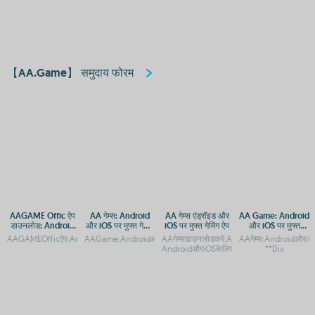
प्लेटफॉर्म
एक्सेस गाइड
【AA.Game】 समुदाय फोरम
AAGAME Offic ऐप
AA गेम्स: Android
AA गेम्स एंड्रॉइड और
AA Game: Android
डाउनलोड: Android
और iOS पर मुफ्त गेमिंग
iOS पर मुफ्त गेमिंग ऐप
और iOS पर मुफ्त
और iOS प्लेटफ़ॉर्म
का आनंद
डाउनलोड और एक्सेस
AAGAMEOfficऐप:AndroidऔरAppleपरमुफ्तडाउनलोडAAGAMEOfficऐप:AndroidऔरiOSपरम
AAGame:AndroidऔरiOSपरमुफ्तडाउनलोडऔरएक्सेसगाइडAAगेम्सडाउनलोड
AAगेम्सडाउनलोडकरें:AndroidऔरiOSपरमुफ्तगे
AAगेम्स:AndroidऔरiOS
गाइड
AndroidऔरiOSकेलिएमुफ्तडाउनलोडऔर
**Div