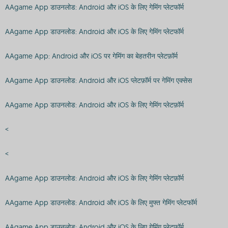
AAgame App डाउनलोड: Android और iOS के लिए गेमिंग प्लेटफॉर्म
AAgame App डाउनलोड: Android और iOS के लिए गेमिंग प्लेटफॉर्म
AAgame App: Android और iOS पर गेमिंग का बेहतरीन प्लेटफ़ॉर्म
AAgame App डाउनलोड: Android और iOS प्लेटफ़ॉर्म पर गेमिंग एक्सेस
AAgame App डाउनलोड: Android और iOS के लिए गेमिंग प्लेटफ़ॉर्म
<
<
AAgame App डाउनलोड: Android और iOS के लिए गेमिंग प्लेटफ़ॉर्म
AAgame App डाउनलोड: Android और iOS के लिए मुफ्त गेमिंग प्लेटफॉर्म
AAgame App डाउनलोड: Android और iOS के लिए गेमिंग प्लेटफॉर्म