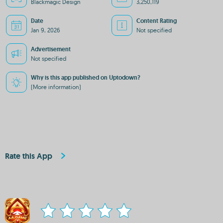
Blackmagic Design
3,250,119
Date
Content Rating
Jan 9, 2026
Not specified
Advertisement
Not specified
Why is this app published on Uptodown?
(More information)
Rate this App