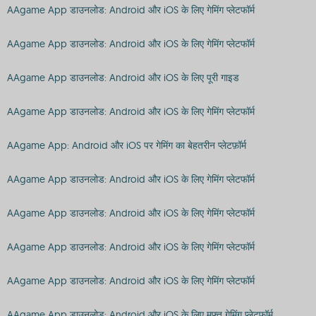
AAgame App डाउनलोड: Android और iOS के लिए गेमिंग प्लेटफॉर्म
AAgame App डाउनलोड: Android और iOS के लिए गेमिंग प्लेटफॉर्म
AAgame App डाउनलोड: Android और iOS के लिए पूरी गाइड
AAgame App डाउनलोड: Android और iOS के लिए गेमिंग प्लेटफॉर्म
AAgame App: Android और iOS पर गेमिंग का बेहतरीन प्लेटफ़ॉर्म
AAgame App डाउनलोड: Android और iOS के लिए गेमिंग प्लेटफॉर्म
AAgame App डाउनलोड: Android और iOS के लिए गेमिंग प्लेटफॉर्म
AAgame App डाउनलोड: Android और iOS के लिए गेमिंग प्लेटफॉर्म
AAgame App डाउनलोड: Android और iOS के लिए गेमिंग प्लेटफॉर्म
AAgame App डाउनलोड: Android और iOS के लिए मुफ्त गेमिंग प्लेटफॉर्म