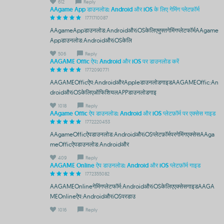
612
Reply
AAgame App डाउनलोड: Android और iOS के लिए गेमिंग प्लेटफ़ॉर्म
1771710087
AAgameAppडाउनलोड:AndroidऔरiOSकेलिएमुफ्तगेमिंगप्लेटफॉर्मAAgame
Appडाउनलोड:AndroidऔरiOSकेलि
506
Reply
AAGAME Offic ऐप: Android और iOS पर डाउनलोड करें
1772090771
AAGAMEOfficऐप:AndroidऔरAppleडाउनलोडगाइडAAGAMEOffic:An
droidऔरiOSकेलिएऑफिशियलAPPडाउनलोडगाइ
1018
Reply
AAgame Offic ऐप डाउनलोड: Android और iOS प्लेटफ़ॉर्म पर एक्सेस गाइड
1772220453
AAgameOfficऐपडाउनलोड:AndroidऔरiOSप्लेटफ़ॉर्मपरगेमिंगएक्सेसAAga
meOfficऐपडाउनलोड:Androidऔर
409
Reply
AAGAME Online ऐप डाउनलोड: Android और iOS प्लेटफ़ॉर्म गाइड
1772355082
AAGAMEOnlineगेमिंगप्लेटफॉर्म:AndroidऔरiOSकेलिएएक्सेसगाइडAAGA
MEOnlineऐप:AndroidऔरiOSपरडाउ
1016
Reply