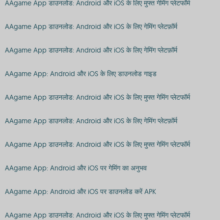
AAgame App डाउनलोड: Android और iOS के लिए मुफ्त गेमिंग प्लेटफॉर्म
AAgame App डाउनलोड: Android और iOS के लिए गेमिंग प्लेटफ़ॉर्म
AAgame App डाउनलोड: Android और iOS के लिए गेमिंग प्लेटफ़ॉर्म
AAgame App: Android और iOS के लिए डाउनलोड गाइड
AAgame App डाउनलोड: Android और iOS के लिए मुफ्त गेमिंग प्लेटफॉर्म
AAgame App डाउनलोड: Android और iOS के लिए गेमिंग प्लेटफ़ॉर्म
AAgame App डाउनलोड: Android और iOS के लिए मुफ्त गेमिंग प्लेटफॉर्म
AAgame App: Android और iOS पर गेमिंग का अनुभव
AAgame App: Android और iOS पर डाउनलोड करें APK
AAgame App डाउनलोड: Android और iOS के लिए मुफ्त गेमिंग प्लेटफॉर्म