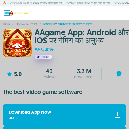
AAGAME OFFIC ऐप: ANDROID और IOS पर डाउनलोड करें
AA गेम्स: ANDROID और IOS पर मुफ्त गेमिंग का आनंद
AA GAME:ONLI 
HOME
/
【AA.GAME】 गेम सूची
/
AAGAME APP: ANDROID और IOS पर गेमिंग का अनुभव
AAgame App: Android और
iOS पर गेमिंग का अनुभव
AA.Game
#2
EDITORS
40
3.3 M
5.0
reviews
downloads
The best video game software
Download App Now
20.3.1.6