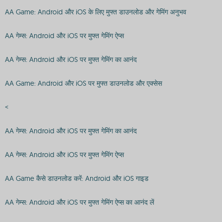
AA Game: Android और iOS के लिए मुफ्त डाउनलोड और गेमिंग अनुभव
AA गेम्स: Android और iOS पर मुफ्त गेमिंग ऐप्स
AA गेम्स: Android और iOS पर मुफ्त गेमिंग का आनंद
AA Game: Android और iOS पर मुफ्त डाउनलोड और एक्सेस
<
AA गेम्स: Android और iOS पर मुफ्त गेमिंग का आनंद
AA गेम्स: Android और iOS पर मुफ्त गेमिंग ऐप्स
AA Game कैसे डाउनलोड करें: Android और iOS गाइड
AA गेम्स: Android और iOS पर मुफ्त गेमिंग ऐप्स का आनंद लें