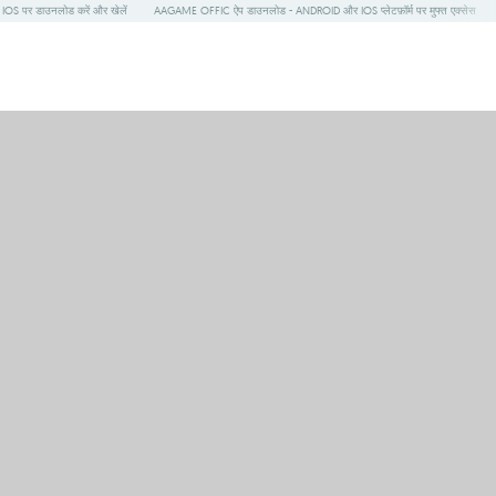
 पर डाउनलोड करें और खेलें
AAGAME OFFIC ऐप डाउनलोड - ANDROID और IOS प्लेटफ़ॉर्म पर मुफ्त एक्सेस