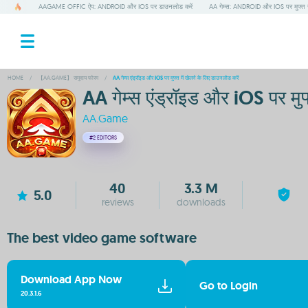
AAGAME OFFIC ऐप: ANDROID और IOS पर डाउनलोड करें
AA गेम्स: ANDROID और IOS पर मुफ्त ग
HOME
/
【AA.GAME】 समुदाय फोरम
/
AA गेम्स एंड्रॉइड और IOS पर मुफ्त में खेलने के लिए डाउनलोड करें
AA गेम्स एंड्रॉइड और iOS पर मुफ
AA.Game
#2
EDITORS
40
3.3 M
5.0
reviews
downloads
The best video game software
Download App Now
Go to Login
20.3.1.6