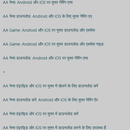
AA गेम्स: Android और iOS पर मुफ्त गेमिंग एप्स
AA गेम्स डाउनलोड: Android और iOS के लिए मुफ्त गेमिंग एप्
AA Game: Android और iOS पर मुफ्त डाउनलोड और एक्सेस
AA Game: Android और iOS पर मुफ्त डाउनलोड और एक्सेस गाइड
AA गेम्स डाउनलोड: Android और iOS पर मुफ्त गेमिंग एप्स
<
AA गेम्स एंड्रॉइड और iOS पर मुफ्त में खेलने के लिए डाउनलोड करें
AA गेम्स डाउनलोड करें: Android और iOS के लिए मुफ्त गेमिंग ऐप
AA गेम्स एंड्रॉइड और iOS पर मुफ्त में डाउनलोड करें
AA गेम्स एंड्रॉइड और iOS पर मुफ्त में डाउनलोड करने के लिए उपलब्ध हैं