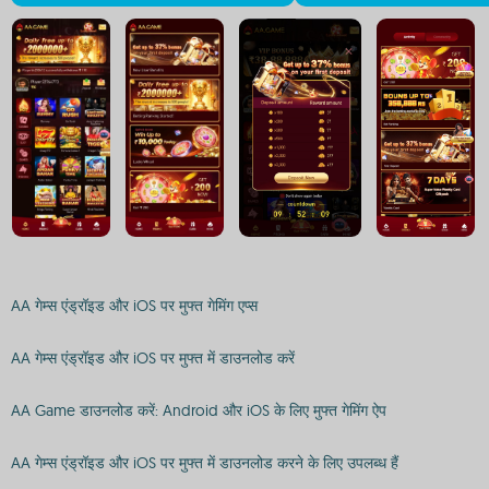
AA गेम्स एंड्रॉइड और iOS पर मुफ्त गेमिंग एप्स
AA गेम्स एंड्रॉइड और iOS पर मुफ्त में डाउनलोड करें
AA Game डाउनलोड करें: Android और iOS के लिए मुफ्त गेमिंग ऐप
AA गेम्स एंड्रॉइड और iOS पर मुफ्त में डाउनलोड करने के लिए उपलब्ध हैं