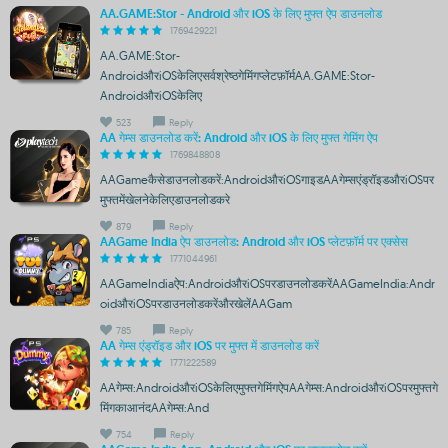
AA.GAME:Stor - Android और iOS के लिए मुफ्त ऐप डाउनलोड
1769429221
AA.GAME:Stor-
AndroidऔरiOSकेलिएसर्वश्रेष्ठगेमिंगप्लेटफ़ॉर्मAA.GAME:Stor-
AndroidऔरiOSकेलिए
523
Reply
AA गेम्स डाउनलोड करें: Android और iOS के लिए मुफ्त गेमिंग ऐप
1769848808
AAGameकैसेडाउनलोडकरें:AndroidऔरiOSगाइडAAगेम्सएंड्रॉइडऔरiOSपर
मुफ्तमेंखेलनेकेलिएडाउनलोडकरे
879
Reply
AAGame India ऐप डाउनलोड: Android और iOS प्लेटफ़ॉर्म पर एक्सेस
1771044961
AAGameIndiaऐप:AndroidऔरiOSपरडाउनलोडकरेंAAGameIndia:Andr
oidऔरiOSपरडाउनलोडकरेंऔरखेलेंAAGam
785
Reply
AA गेम्स एंड्रॉइड और iOS पर मुफ्त में डाउनलोड करें
1771222589
AAगेम्स:AndroidऔरiOSकेलिएमुफ्तगेमिंगऐपAAगेम्स:AndroidऔरiOSपरमुफ्तगे
मिंगकाआनंदAAगेम्स:And
754
Reply