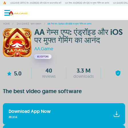
AAGAME OFFIC ऐप: ANDROID और IOS पर डाउनलोड करें
AA गेम्स: ANDROID और IOS पर मुफ्त गेमिंग का आनंद
AA GAME:ONLI 
HOME
/
【AA.GAME】 खाता प्रबंधन
/
AA गेम्स एप्प: एंड्रॉइड और IOS पर मुफ्त गेमिंग का आनंद
AA गेम्स एप्प: एंड्रॉइड और iOS
पर मुफ्त गेमिंग का आनंद
AA.Game
#2
EDITORS
40
3.3 M
5.0
reviews
downloads
The best video game software
Download App Now
20.3.1.6