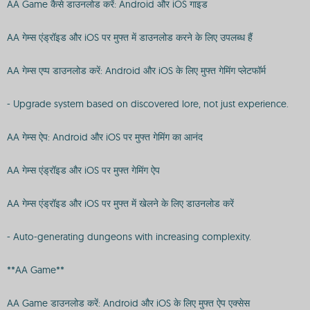
AA Game कैसे डाउनलोड करें: Android और iOS गाइड
AA गेम्स एंड्रॉइड और iOS पर मुफ्त में डाउनलोड करने के लिए उपलब्ध हैं
AA गेम्स एप्प डाउनलोड करें: Android और iOS के लिए मुफ्त गेमिंग प्लेटफॉर्म
- Upgrade system based on discovered lore, not just experience.
AA गेम्स ऐप: Android और iOS पर मुफ्त गेमिंग का आनंद
AA गेम्स एंड्रॉइड और iOS पर मुफ्त गेमिंग ऐप
AA गेम्स एंड्रॉइड और iOS पर मुफ्त में खेलने के लिए डाउनलोड करें
- Auto-generating dungeons with increasing complexity.
**AA Game**
AA Game डाउनलोड करें: Android और iOS के लिए मुफ्त ऐप एक्सेस