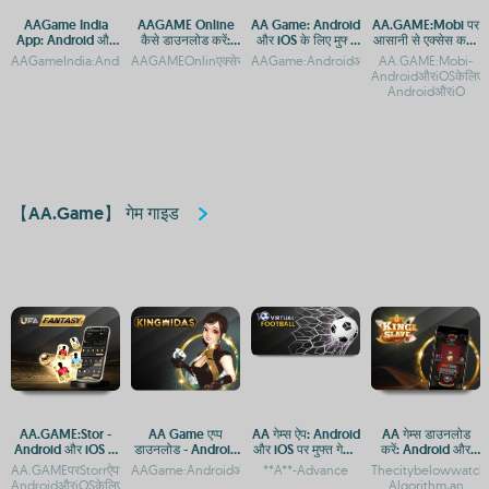
AAGame India
AAGAME Online
AA Game: Android
AA.GAME:Mobi पर
App: Android और
कैसे डाउनलोड करें:
और iOS के लिए मुफ्त
आसानी से एक्सेस करें -
iOS पर डाउनलोड करें
Android और iOS
डाउनलोड और गेमप्ले
Android और iOS ऐप
AAGameIndia:AndroidऔरiOSपरडाउनलोडकरेंऔरखेलेंAAGameIndiaApp:AndroidऔरiOSपर
AAGAMEOnlinएक्सेस:AndroidऔरAppleकेलिएAPPऔरAPKAAGAMEOn
AAGame:AndroidऔरiOSपरमुफ्तडाउनलोडऔरएक्स
AA.GAME:Mobi-
गाइड
गाइड
डाउनलोड
AndroidऔरiOSकेलिएऐप
AndroidऔरiO
【AA.Game】 गेम गाइड
AA.GAME:Stor -
AA Game एप्प
AA गेम्स ऐप: Android
AA गेम्स डाउनलोड
Android और iOS के
डाउनलोड - Android
और iOS पर मुफ्त गेमिंग
करें: Android और
लिए मुफ्त गेम डाउनलोड
और iOS पर मुफ्त गेमिंग
का आनंद
iOS के लिए मुफ्त गेमिंग
AA.GAMEपरStorrऐपडाउनलोडकरें:AndroidऔरiOSकेलिएमुफ्तएक्सेसAA.GAME:Stor-
AAGame:AndroidऔरiOSकेलिएमुफ्तडाउनलोडऔरगेमप्लेगाइडAAगेम्सडाउन
**A**-Advance
Thecitybelowwatche
एप
AndroidऔरiOSकेलिएआस
Algorithm,an