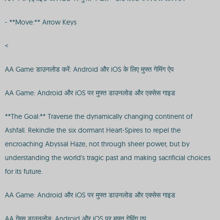
- **Move:** Arrow Keys
<
AA Game डाउनलोड करें: Android और iOS के लिए मुफ्त गेमिंग ऐप
AA Game: Android और iOS पर मुफ्त डाउनलोड और एक्सेस गाइड
**The Goal:** Traverse the dynamically changing continent of
Ashfall. Rekindle the six dormant Heart-Spires to repel the
encroaching Abyssal Haze, not through sheer power, but by
understanding the world's tragic past and making sacrificial choices
for its future.
AA Game: Android और iOS पर मुफ्त डाउनलोड और एक्सेस गाइड
AA गेम्स डाउनलोड: Android और iOS पर मुफ्त गेमिंग एप