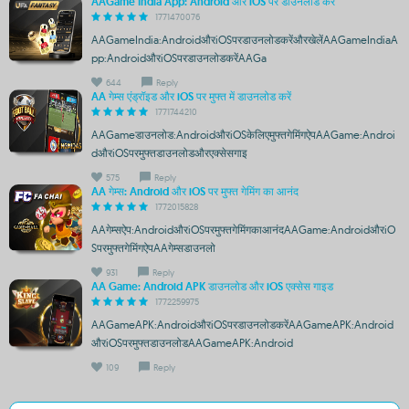
AAGame India App: Android और iOS पर डाउनलोड करें
1771470076
AAGameIndia:AndroidऔरiOSपरडाउनलोडकरेंऔरखेलेंAAGameIndiaA
pp:AndroidऔरiOSपरडाउनलोडकरेंAAGa
644
Reply
AA गेम्स एंड्रॉइड और iOS पर मुफ्त में डाउनलोड करें
1771744210
AAGameडाउनलोड:AndroidऔरiOSकेलिएमुफ्तगेमिंगऐपAAGame:Androi
dऔरiOSपरमुफ्तडाउनलोडऔरएक्सेसगाइ
575
Reply
AA गेम्स: Android और iOS पर मुफ्त गेमिंग का आनंद
1772015828
AAगेम्सऐप:AndroidऔरiOSपरमुफ्तगेमिंगकाआनंदAAGame:AndroidऔरiO
Sपरमुफ्तगेमिंगऐपAAगेम्सडाउनलो
931
Reply
AA Game: Android APK डाउनलोड और iOS एक्सेस गाइड
1772259975
AAGameAPK:AndroidऔरiOSपरडाउनलोडकरेंAAGameAPK:Android
औरiOSपरमुफ्तडाउनलोडAAGameAPK:Android
109
Reply