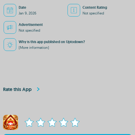
Date
Content Rating
Jan 9, 2026
Not specified
Advertisement
Not specified
Why is this app published on Uptodown?
(More information)
Rate this App