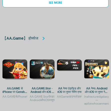
SEE MORE
【AA.Game】 होमपेज
AA.GAME से
AA.GAME:Stor -
AA गेम्स एंड्रॉइड और
AA गेम्स: Android
iPhone पर Genshin
Android और iOS के
iOS पर मुफ्त गेमिंग एप्स
और iOS पर मुफ्त गेमिंग
Impact डाउनलोड और
लिए मुफ्त गेम एक्सेस
एप्स
AA.GAMEसेiPhoneपरGenshinImpactAPKडाउनलोडऔरइंस्टॉलगाइडAA.GAMEपरiPhoneकेल
AA.GAME:Storऐपडाउनलोडऔरएक्सेसगाइडAA.GAME:Stor-
AAGameडाउनलोडकरें:AndroidऔरiOSकेलिएमुफ्
Inafracturedgalaxy
प्ले करें
AndroidऔरiOSपरमुफ्तगेमडाउनलोडकरेंAA.GAME:S
—
apilotwhocanmanipu