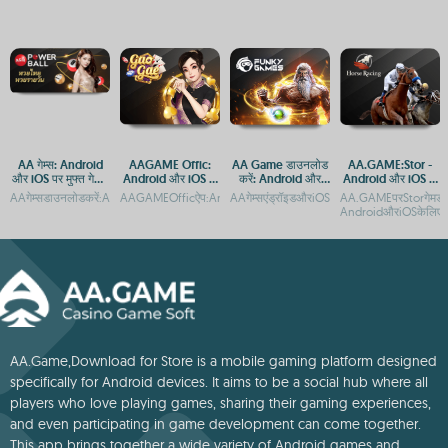
AA गेम्स: Android
AAGAME Offic:
AA Game डाउनलोड
AA.GAME:Stor -
और iOS पर मुफ्त गेमिंग
Android और iOS के
करें: Android और
Android और iOS के
एप्स
लिए ऑफिशियल ऐप
iOS के लिए मुफ्त ऐप
लिए मुफ्त ऐप डाउनलोड
AAगेम्सडाउनलोडकरें:AndroidऔरiOSपरमुफ्तगेमिंगएप्सAAगेम्सएंड्रॉइडऔरiOSपरमुफ्तमेंडाउनलोडकरे
AAGAMEOfficऐप:AndroidऔरAppleपरमुफ्तडाउनलोडAAGAMEOffi
AAगेम्सएंड्रॉइडऔरiOSपरमुफ्तमेंडाउनलोडकरें
AA.GAMEपरStorगेमडाउ
डाउनलोड गाइड
एक्सेस
AndroidऔरiOSकेलिएऐ
AA.Game,Download for Store is a mobile gaming platform designed
specifically for Android devices. It aims to be a social hub where all
players who love playing games, sharing their gaming experiences,
and even participating in game development can come together.
This app brings together a wide variety of Android games and