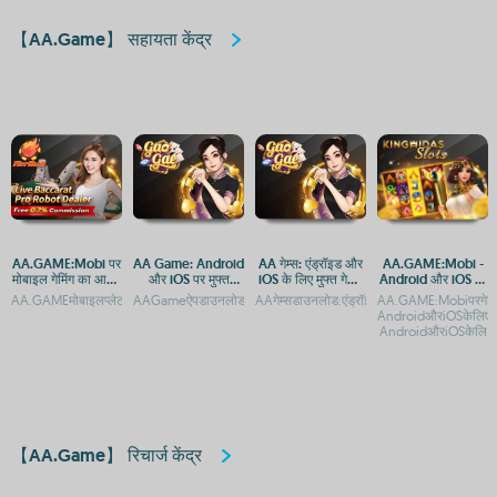
【AA.Game】 सहायता केंद्र
AA.GAME:Mobi पर
AA Game: Android
AA गेम्स: एंड्रॉइड और
AA.GAME:Mobi -
मोबाइल गेमिंग का आनंद
और iOS पर मुफ्त
iOS के लिए मुफ्त गेमिंग
Android और iOS पर
लें - Android और
डाउनलोड और एक्सेस
ऐप
गेमिंग एप्स और APK
AA.GAMEमोबाइलप्लेटफ़ॉर्म:AndroidऔरiOSकेलिएऐपडाउनलोडगाइडAA.GAME:Mobiपरमोबाइलगेम
AAGameऐपडाउनलोड:AndroidऔरiOSपरमुफ्तगेमिंगएक्सेसAAगेम्स:Androi
AAगेम्सडाउनलोड:एंड्रॉइडऔरiOSपरमुफ्तगेमिंगएपAA
AA.GAME:Mobiपरगेमिंग
iOS के लिए एक्सेस करें
डाउनलोड करें
AndroidऔरiOSकेलिएए
AndroidऔरiOSकेलि
【AA.Game】 रिचार्ज केंद्र