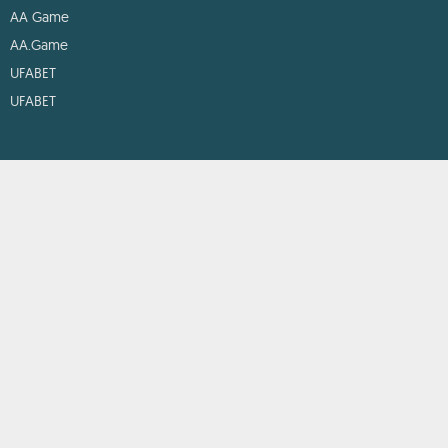
AA Game
AA.Game
UFABET
UFABET