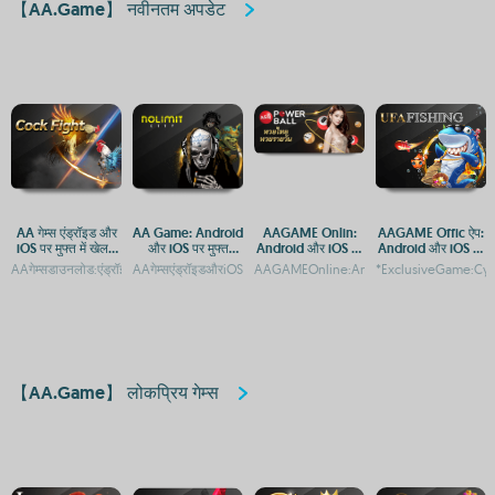
【AA.Game】 नवीनतम अपडेट
AA गेम्स एंड्रॉइड और
AA Game: Android
AAGAME Onlin:
AAGAME Offic ऐप:
iOS पर मुफ्त में खेलने
और iOS पर मुफ्त
Android और iOS पर
Android और iOS पर
के लिए डाउनलोड करें
डाउनलोड और एक्सेस
ऐप्स और APK एक्सेस
डाउनलोड करें
AAगेम्सडाउनलोड:एंड्रॉइडऔरiOSपरमुफ्तगेमिंगएपAAगेम्स:AndroidऔरiOSपरमुफ्तगेमिंगकाआनंदAAगेम्
AAगेम्सएंड्रॉइडऔरiOSपरमुफ्तमेंडाउनलोडकरनेकेलिएAAGame:Androidऔ
AAGAMEOnline:AndroidऔरAppleडिवाइसपरएक्
*ExclusiveGame:Cy
【AA.Game】 लोकप्रिय गेम्स