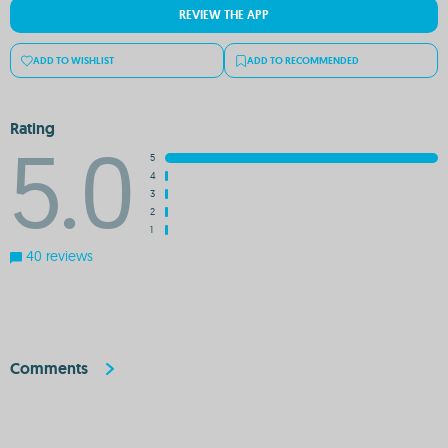
REVIEW THE APP
ADD TO WISHLIST
ADD TO RECOMMENDED
Rating
5.0
5
4
3
2
1
40 reviews
Comments