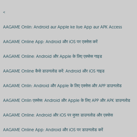
<
AAGAME Onlin: Android aur Apple ke liye App aur APK Access
AAGAME Online App: Android और iOS पर एक्सेस करें
AAGAME Online: Android और Apple के लिए एक्सेस गाइड
AAGAME Online कैसे डाउनलोड करें: Android और iOS गाइड
AAGAME Onlin: Android और Apple के लिए एक्सेस और APP डाउनलोड
AAGAME Onlin एक्सेस: Android और Apple के लिए APP और APK डाउनलोड
AAGAME Online: Android और iOS पर मुफ्त डाउनलोड और एक्सेस
AAGAME Online App: Android और iOS पर डाउनलोड करें