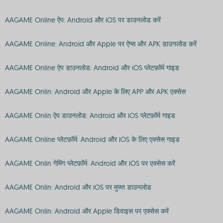
AAGAME Online ऐप: Android और iOS पर डाउनलोड करें
AAGAME Online: Android और Apple पर ऐप्स और APK डाउनलोड करें
AAGAME Online ऐप डाउनलोड: Android और iOS प्लेटफ़ॉर्म गाइड
AAGAME Onlin: Android और Apple के लिए APP और APK एक्सेस
AAGAME Onlin ऐप डाउनलोड: Android और iOS प्लेटफ़ॉर्म गाइड
AAGAME Online प्लेटफ़ॉर्म: Android और iOS के लिए एक्सेस गाइड
AAGAME Onlin गेमिंग प्लेटफ़ॉर्म: Android और iOS पर एक्सेस करें
AAGAME Onlin: Android और iOS पर मुफ्त डाउनलोड
AAGAME Onlin: Android और Apple डिवाइस पर एक्सेस करें