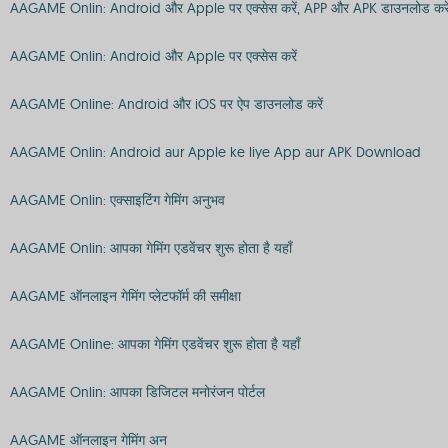
AAGAME Onlin: Android और Apple पर एक्सेस करें, APP और APK डाउनलोड करे
AAGAME Onlin: Android और Apple पर एक्सेस करें
AAGAME Online: Android और iOS पर ऐप डाउनलोड करें
AAGAME Onlin: Android aur Apple ke liye App aur APK Download
AAGAME Onlin: एक्साइटिंग गेमिंग अनुभव
AAGAME Onlin: आपका गेमिंग एडवेंचर शुरू होता है यहाँ
AAGAME ऑनलाइन गेमिंग प्लेटफॉर्म की समीक्षा
AAGAME Online: आपका गेमिंग एडवेंचर शुरू होता है यहाँ
AAGAME Onlin: आपका डिजिटल मनोरंजन पोर्टल
AAGAME ऑनलाइन गेमिंग अन