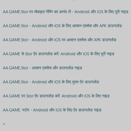
AA.GAME:Stor पर मोबाइल गेमिंग का आनंद लें - Android और iOS के लिए पूरी गाइड
AA.GAME:Stor - Android और iOS के लिए आसान एक्सेस और APK डाउनलोड
AA.GAME:Stor - Android और iOS पर आसान एक्सेस और APK डाउनलोड
AA.GAME से Stor ऐप डाउनलोड करें: Android और iOS के लिए पूरी गाइड
AA.GAME:Stor - आसान एक्सेस और डाउनलोड गाइड
AA.GAME:Stor - Android और iOS के लिए मुफ्त ऐप डाउनलोड
AA.GAME पर Stor ऐप डाउनलोड करें: Android और iOS के लिए गाइड
AA.GAME: स्टोर - Android और iOS के लिए ऐप डाउनलोड गाइड
<