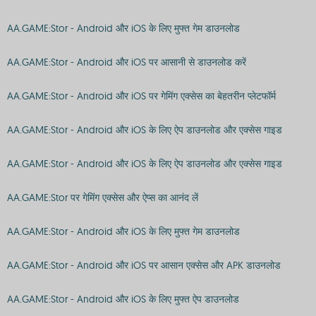
AA.GAME:Stor - Android और iOS के लिए मुफ्त गेम डाउनलोड
AA.GAME:Stor - Android और iOS पर आसानी से डाउनलोड करें
AA.GAME:Stor - Android और iOS पर गेमिंग एक्सेस का बेहतरीन प्लेटफॉर्म
AA.GAME:Stor - Android और iOS के लिए ऐप डाउनलोड और एक्सेस गाइड
AA.GAME:Stor - Android और iOS के लिए ऐप डाउनलोड और एक्सेस गाइड
AA.GAME:Stor पर गेमिंग एक्सेस और ऐप्स का आनंद लें
AA.GAME:Stor - Android और iOS के लिए मुफ्त गेम डाउनलोड
AA.GAME:Stor - Android और iOS पर आसान एक्सेस और APK डाउनलोड
AA.GAME:Stor - Android और iOS के लिए मुफ्त ऐप डाउनलोड