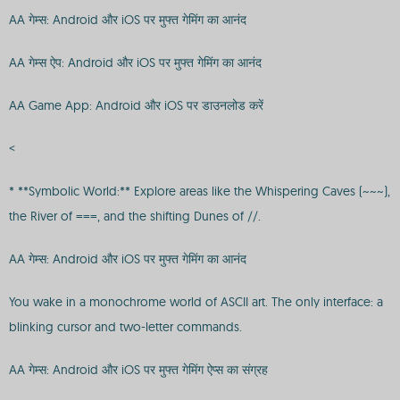
AA गेम्स: Android और iOS पर मुफ्त गेमिंग का आनंद
AA गेम्स ऐप: Android और iOS पर मुफ्त गेमिंग का आनंद
AA Game App: Android और iOS पर डाउनलोड करें
<
* **Symbolic World:** Explore areas like the Whispering Caves (~~~),
the River of ===, and the shifting Dunes of //.
AA गेम्स: Android और iOS पर मुफ्त गेमिंग का आनंद
You wake in a monochrome world of ASCII art. The only interface: a
blinking cursor and two-letter commands.
AA गेम्स: Android और iOS पर मुफ्त गेमिंग ऐप्स का संग्रह