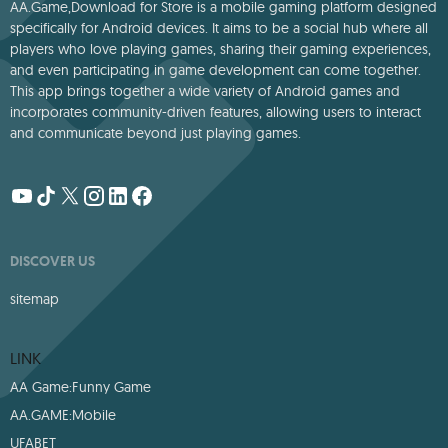
AA.Game,Download for Store is a mobile gaming platform designed
specifically for Android devices. It aims to be a social hub where all
players who love playing games, sharing their gaming experiences,
and even participating in game development can come together.
This app brings together a wide variety of Android games and
incorporates community-driven features, allowing users to interact
and communicate beyond just playing games.
DISCOVER US
sitemap
LINK
AA Game:Funny Game
AA.GAME:Mobile
UFABET