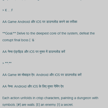
> K . . F
AA Game Android और iOS पर डाउनलोड करने का तरीका
**Goal:** Delve to the deepest core of the system, defeat the
corrupt final boss (`&`
AA गेम्स एंड्रॉइड और iOS पर मुफ्त में डाउनलोड करें
> **:**
AA Game का मोबाइल ऐप: Android और iOS पर डाउनलोड करें
AA गेम्स: Android और iOS के लिए मुफ्त गेमिंग ऐप
Each action unfolds in crisp characters, painting a dungeon with
symbols. (#) are walls. (E) an enemy. (!) a secret.