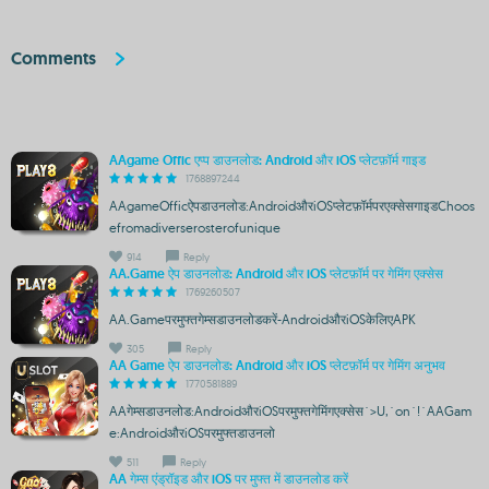
Comments
AAgame Offic एप्प डाउनलोड: Android और iOS प्लेटफ़ॉर्म गाइड
1768897244
AAgameOfficऐपडाउनलोड:AndroidऔरiOSप्लेटफ़ॉर्मपरएक्सेसगाइडChoos
efromadiverserosterofunique
914
Reply
AA.Game ऐप डाउनलोड: Android और iOS प्लेटफ़ॉर्म पर गेमिंग एक्सेस
1769260507
AA.Gameपरमुफ्तगेम्सडाउनलोडकरें-AndroidऔरiOSकेलिएAPK
305
Reply
AA Game ऐप डाउनलोड: Android और iOS प्लेटफ़ॉर्म पर गेमिंग अनुभव
1770581889
AAगेम्सडाउनलोड:AndroidऔरiOSपरमुफ्तगेमिंगएक्सेस`>U,`on`!`AAGam
e:AndroidऔरiOSपरमुफ्तडाउनलो
511
Reply
AA गेम्स एंड्रॉइड और iOS पर मुफ्त में डाउनलोड करें