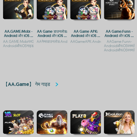
AA.GAME:Mobi -
AA Game डाउनलोड:
AA Game APK:
AA Game:Funn -
Android और iOS के
Android और iOS के
Android और iOS पर
Android और iOS पर
लिए ऐप डाउनलोड गाइड
लिए मुफ्त गेमिंग एप
डाउनलोड करें
मज़ेदार गेमिंग अनुभव
AA.GAME:MobiपरGenshinImpactAPKडाउनलोडकरें-
AAगेम्सडाउनलोड:AndroidऔरiOSकेलिएमुफ्तगेमिंगऐपAAGame:Android
AAGameAPK:AndroidऔरiOSपरडाउनलोडऔरए
AAGame:Funn-
AndroidऔरiOSगाइडAA.GAME:Mobiपरमोबाइलगेमिंगकाआन
AndroidऔरiOSपरमज़ेद
AndroidऔरiOSपरमज़ेदा
【AA.Game】 गेम गाइड