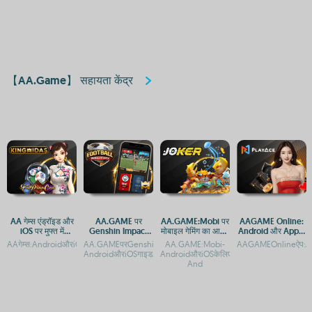
【AA.Game】 सहायता केंद्र
AA गेम्स एंड्रॉइड और
AA.GAME पर
AA.GAME:Mobi पर
AAGAME Online:
iOS पर मुफ्त में
Genshin Impact
मोबाइल गेमिंग का आनंद
Android और Apple
डाउनलोड करें
APK डाउनलोड करें -
लें - Android और
पर एक्सेस करें, APP
AAगेम्स:AndroidऔरiOSपरमुफ्तगेमिंगकाआनंदAAGameऐप:AndroidऔरiOSपरमुफ्तडाउनलोडऔरएक्
AA.GAMEपरGenshinImpactAPKडाउनलोडकरें-
AA.GAME:Mobi-
AAGAMEOnlineऐप:An
Android और iOS
iOS के लिए एक्सेस
और APK डाउनलोड
AndroidऔरiOSगाइडAA.GAMEऐपडाउनलोडगाइड:AndroidऔरiOSप्
AndroidऔरiOSकेलिएआसानएक्सेसऔरडाउनलोडAA
गाइड
करें
And