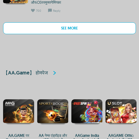
औरiOSपरमुफ्तगेमिंगका
700
Reply
SEE MORE
【AA.Game】 होमपेज
AA.GAME पर
AA गेम्स एंड्रॉइड और
AAGame India
AAGAME Offic: