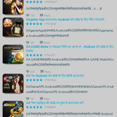
1771092037
AAगेम्सएंड्रॉइडऔरiOSपरमुफ्तमेंखेलनेकेलिएडाउनलोडकरें#....k......#
738
Reply
AAgame App डाउनलोड: Android और iOS के लिए गेमिंग प्लेटफ़ॉर्म
1771172345
AAgameAppडाउनलोड:AndroidऔरiOSकेलिएगेमिंगप्लेटफॉर्मAAgameAp
p:AndroidऔरiOSपरमुफ्तगेमडाउनलो
257
Reply
AA.GAME:Mobi पर मोबाइल गेमिंग का आनंद लें - Android और iOS के लिए
एक्सेस
1771412117
AA.GAMEमोबाइलऐप:AndroidऔरiOSपरएक्सेसकरेंAA.GAME:MobiपरAn
droidऔरiOSकेलिएगेम्सडाउनलोडकरेंA
240
Reply
AA गेम: Android और iOS के लिए APK डाउनलोड
1771517544
AAGameAPK:AndroidऔरiOSकेलिएडाउनलोडगाइडAAGameAPK:Andr
oidऔरiOSAAGameAPK:AndroidऔरiOSपरडाउन
787
Reply
AA गेम्स एंड्रॉइड और iOS पर मुफ्त में डाउनलोड करें
1771969197
AAगेम्सएंड्रॉइडऔरiOSपरमुफ्तमेंखेलनेकेलिएडाउनलोडकरेंAAगेम्सऐप:Android