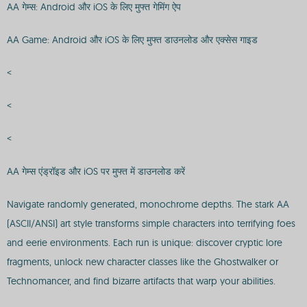
AA गेम्स: Android और iOS के लिए मुफ्त गेमिंग ऐप
AA Game: Android और iOS के लिए मुफ्त डाउनलोड और एक्सेस गाइड
<
<
<
AA गेम्स एंड्रॉइड और iOS पर मुफ्त में डाउनलोड करें
Navigate randomly generated, monochrome depths. The stark AA
(ASCII/ANSI) art style transforms simple characters into terrifying foes
and eerie environments. Each run is unique: discover cryptic lore
fragments, unlock new character classes like the Ghostwalker or
Technomancer, and find bizarre artifacts that warp your abilities.