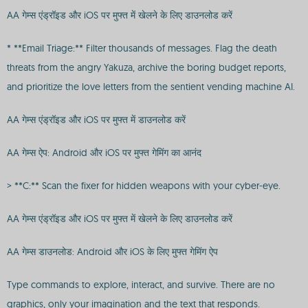
AA गेम्स एंड्रॉइड और iOS पर मुफ्त में खेलने के लिए डाउनलोड करें
* **Email Triage:** Filter thousands of messages. Flag the death
threats from the angry Yakuza, archive the boring budget reports,
and prioritize the love letters from the sentient vending machine AI.
AA गेम्स एंड्रॉइड और iOS पर मुफ्त में डाउनलोड करें
AA गेम्स ऐप: Android और iOS पर मुफ्त गेमिंग का आनंद
> **C:** Scan the fixer for hidden weapons with your cyber-eye.
AA गेम्स एंड्रॉइड और iOS पर मुफ्त में खेलने के लिए डाउनलोड करें
AA गेम्स डाउनलोड: Android और iOS के लिए मुफ्त गेमिंग ऐप
Type commands to explore, interact, and survive. There are no
graphics, only your imagination and the text that responds.