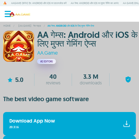
AAGAME OFFIC ऐप: ANDROID और IOS पर डाउनलोड करें
AA गेम्स: ANDROID और IOS पर मुफ्त गेमिंग का आनंद
AA GAME:ONLI 
HOME
/
【AA.GAME】 गेम गाइड
/
AA गेम्स: ANDROID और IOS के लिए मुफ्त गेमिंग ऐप्स
AA गेम्स: Android और iOS के
लिए मुफ्त गेमिंग ऐप्स
AA.Game
#2
EDITORS
40
3.3 M
5.0
reviews
downloads
The best video game software
Download App Now
20.3.1.6