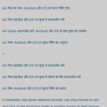
AA गेम्स का मज़ा: Android और iOS पर बेस्ट गेमिंग ऐप्स
AA गेम्स एंड्रॉइड और iOS पर मुफ्त में डाउनलोड करें
AA Game डाउनलोड करें: Android और iOS के लिए मुफ्त ऐप एक्सेस
AA गेम्स: Android और iOS पर मुफ्त गेमिंग का अनुभव
<
AA गेम्स एंड्रॉइड और iOS पर मुफ्त में डाउनलोड करें
AA गेम्स एंड्रॉइड और iOS पर मुफ्त में खेलने के लिए डाउनलोड करें
AA गेम्स: Android और iOS पर मुफ्त गेमिंग का आनंद
A minimalist, top-down defense shooter. Use your mouse to aim
and click to fire explosive shells at endless waves of alien drones.