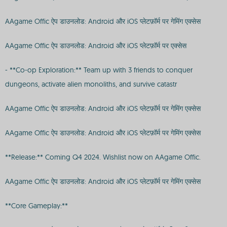
AAgame Offic ऐप डाउनलोड: Android और iOS प्लेटफ़ॉर्म पर गेमिंग एक्सेस
AAgame Offic ऐप डाउनलोड: Android और iOS प्लेटफ़ॉर्म पर एक्सेस
- **Co-op Exploration:** Team up with 3 friends to conquer
dungeons, activate alien monoliths, and survive catastr
AAgame Offic ऐप डाउनलोड: Android और iOS प्लेटफ़ॉर्म पर गेमिंग एक्सेस
AAgame Offic ऐप डाउनलोड: Android और iOS प्लेटफ़ॉर्म पर गेमिंग एक्सेस
**Release:** Coming Q4 2024. Wishlist now on AAgame Offic.
AAgame Offic ऐप डाउनलोड: Android और iOS प्लेटफ़ॉर्म पर गेमिंग एक्सेस
**Core Gameplay:**