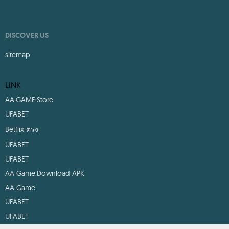
DISCOVER US
sitemap
LINK
AA.GAME:Store
UFABET
Betflix ตรง
UFABET
UFABET
AA Game:Download APK
AA Game
UFABET
UFABET