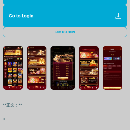
Go to Login
>GO TO LOGIN
**正文：**
<