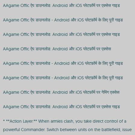
AAgame Offic ऐप डाउनलोड: Android और iOS प्लेटफ़ॉर्म पर एक्सेस गाइड
AAgame Offic ऐप डाउनलोड - Android और iOS प्लेटफ़ॉर्म के लिए पूरी गाइड
AAgame Offic ऐप डाउनलोड: Android और iOS प्लेटफ़ॉर्म पर एक्सेस गाइड
AAgame Offic ऐप डाउनलोड: Android और iOS प्लेटफ़ॉर्म पर एक्सेस
AAgame Offic ऐप डाउनलोड - Android और iOS प्लेटफ़ॉर्म के लिए पूरी गाइड
AAgame Offic ऐप डाउनलोड - Android और iOS प्लेटफ़ॉर्म के लिए पूरी गाइड
AAgame Offic ऐप डाउनलोड: Android और iOS प्लेटफ़ॉर्म पर गेमिंग एक्सेस
AAgame Offic ऐप डाउनलोड: Android और iOS प्लेटफ़ॉर्म पर एक्सेस गाइड
* **Action Layer:** When armies clash, you take direct control of a
powerful Commander. Switch between units on the battlefield, issue