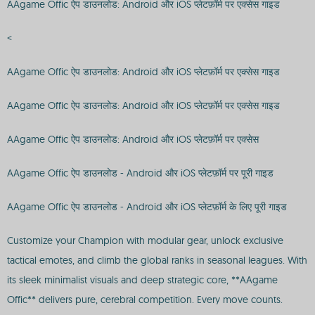
AAgame Offic ऐप डाउनलोड: Android और iOS प्लेटफ़ॉर्म पर एक्सेस गाइड
<
AAgame Offic ऐप डाउनलोड: Android और iOS प्लेटफ़ॉर्म पर एक्सेस गाइड
AAgame Offic ऐप डाउनलोड: Android और iOS प्लेटफ़ॉर्म पर एक्सेस गाइड
AAgame Offic ऐप डाउनलोड: Android और iOS प्लेटफ़ॉर्म पर एक्सेस
AAgame Offic ऐप डाउनलोड - Android और iOS प्लेटफ़ॉर्म पर पूरी गाइड
AAgame Offic ऐप डाउनलोड - Android और iOS प्लेटफ़ॉर्म के लिए पूरी गाइड
Customize your Champion with modular gear, unlock exclusive
tactical emotes, and climb the global ranks in seasonal leagues. With
its sleek minimalist visuals and deep strategic core, **AAgame
Offic** delivers pure, cerebral competition. Every move counts.