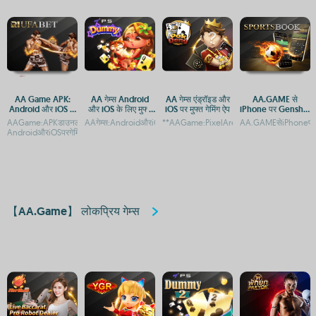
AA Game APK:
AA गेम्स Android
AA गेम्स एंड्रॉइड और
AA.GAME से
Android और iOS के
और iOS के लिए मुफ्त
iOS पर मुफ्त गेमिंग ऐप
iPhone पर Genshin
लिए मुफ्त डाउनलोड
गेम्स
Impact APK
AAGame:APKडाउनलोड-
AAगेम्स:AndroidऔरiOSपरमुफ्तगेमिंगऐपAAGame:AndroidऔरiOSपरडा
**AAGame:PixelArena**AAगेम्सडाउनलोडकरें:A
AA.GAMEसेiPhoneपर
डाउनलोड और इंस्टॉल
AndroidऔरiOSपरगेमिंगAAGameAPK:AndroidऔरiOSकेलिएडाउनलोडगाइडAAGameAPK:An
गाइड
【AA.Game】 लोकप्रिय गेम्स