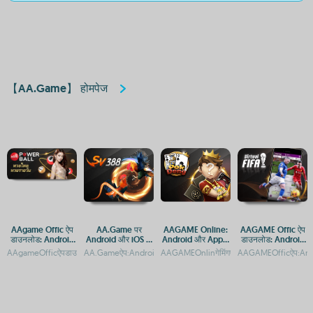
【AA.Game】 होमपेज
AAgame Offic ऐप
AA.Game पर
AAGAME Online:
AAGAME Offic ऐप
डाउनलोड: Android
Android और iOS के
Android और Apple
डाउनलोड: Android
और iOS प्लेटफ़ॉर्म पर
लिए मुफ्त गेम्स
डिवाइस के लिए एक्सेस
और iOS प्लेटफ़ॉर्म
AAgameOfficऐपडाउनलोड:AndroidऔरiOSप्लेटफ़ॉर्मपरगेमिंगएक्सेसAAgameOfficऐपडाउनलोड:
AA.Gameऐप:AndroidऔरiOSपरगेमिंगकाबेहतरीनअनुभवAA.Gameपरगेमि
AAGAMEOnlinगेमिंगएक्सेस:AndroidऔरApp
AAGAMEOfficऐप:And
एक्सेस गाइड
डाउनलोड करें
और APP गाइड
गाइड