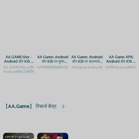
AA.GAME:Stor -
AA Game: Android
AA Game: Android
AA Game APK:
Android और iOS के
और iOS पर मुफ्त
और iOS पर डाउनलोड
Android और iOS पर
लिए मुफ्त गेम डाउनलोड
डाउनलोड और एक्सेस
और एक्सेस गाइड
डाउनलोड करें
AA.GAMEपरStorrऐपडाउनलोडकरें:AndroidऔरiOSकेलिएमुफ्तएक्सेसAA.GAME:Stor-
AAगेम्सएंड्रॉइडऔरiOSपरमुफ्तमेंडाउनलोडकरेंAAगेम्स:AndroidऔरiOSपरमुफ्
AAGame:AndroidऔरiOSपरडाउनलोडऔरइंस्ट
AAगेम:AndroidऔरiOS
गाइड
AndroidऔरiOSकेलिएआस
【AA.Game】 रिचार्ज केंद्र