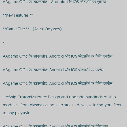
AAgame Offic ऐप डाउनलोड - Android और iOS प्लेटफ़ॉर्म पर एक्सेस
**Key Features:**
**Game Title:** 《Astral Odyssey》
<
AAgame Offic ऐप डाउनलोड: Android और iOS प्लेटफ़ॉर्म पर गेमिंग एक्सेस
AAgame Offic ऐप डाउनलोड: Android और iOS प्लेटफ़ॉर्म पर एक्सेस
AAgame Offic ऐप डाउनलोड: Android और iOS प्लेटफ़ॉर्म पर गेमिंग एक्सेस
- **Ship Customization:** Design and upgrade hundreds of ship
modules, from plasma cannons to stealth drives, tailoring your fleet
to any playstyle.
AAgame Offic ऐप डाउनलोड: Android और iOS प्लेटफ़ॉर्म पर गेमिंग एक