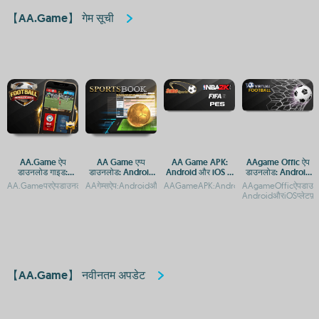
【AA.Game】 गेम सूची
AA.Game ऐप
AA Game एप्प
AA Game APK:
AAgame Offic ऐप
डाउनलोड गाइड:
डाउनलोड: Android
Android और iOS के
डाउनलोड: Android
Android और iOS
और iOS के लिए मुफ्त
लिए डाउनलोड गाइड
और iOS प्लेटफ़ॉर्म पर
AA.Gameपरऐपडाउनलोडऔरगेमिंगअनुभव
AAगेम्सऐप:AndroidऔरiOSपरमुफ्तगेमिंगकाआनंदAAगेम्सएंड्रॉइडऔरiOSपरमुफ
AAGameAPK:AndroidऔरiOSकेलिएडाउनलोडग
AAgameOfficऐपडाउन
प्लेटफ़ॉर्म पर आसान
गेमिंग प्लेटफॉर्म
गेमिंग एक्सेस
AndroidऔरiOSप्लेटफ़ॉ
एक्सेस
【AA.Game】 नवीनतम अपडेट