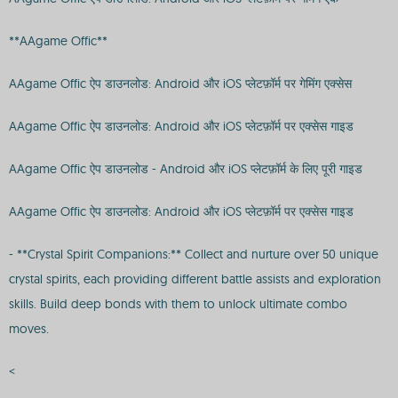
**AAgame Offic**
AAgame Offic ऐप डाउनलोड: Android और iOS प्लेटफ़ॉर्म पर गेमिंग एक्सेस
AAgame Offic ऐप डाउनलोड: Android और iOS प्लेटफ़ॉर्म पर एक्सेस गाइड
AAgame Offic ऐप डाउनलोड - Android और iOS प्लेटफ़ॉर्म के लिए पूरी गाइड
AAgame Offic ऐप डाउनलोड: Android और iOS प्लेटफ़ॉर्म पर एक्सेस गाइड
- **Crystal Spirit Companions:** Collect and nurture over 50 unique
crystal spirits, each providing different battle assists and exploration
skills. Build deep bonds with them to unlock ultimate combo
moves.
<