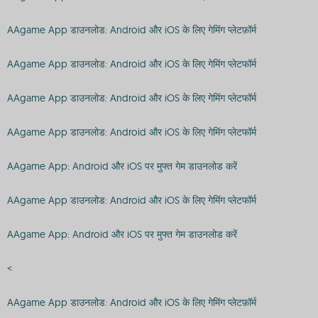
AAgame App डाउनलोड: Android और iOS के लिए गेमिंग प्लेटफ़ॉर्म
AAgame App डाउनलोड: Android और iOS के लिए गेमिंग प्लेटफॉर्म
AAgame App डाउनलोड: Android और iOS के लिए गेमिंग प्लेटफॉर्म
AAgame App डाउनलोड: Android और iOS के लिए गेमिंग प्लेटफॉर्म
AAgame App: Android और iOS पर मुफ्त गेम डाउनलोड करें
AAgame App डाउनलोड: Android और iOS के लिए गेमिंग प्लेटफॉर्म
AAgame App: Android और iOS पर मुफ्त गेम डाउनलोड करें
<
AAgame App डाउनलोड: Android और iOS के लिए गेमिंग प्लेटफ़ॉर्म