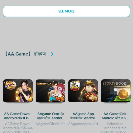
SEE MORE
【AA.Game】 होमपेज
AA Game:Down -
AAgame Offic ऐप
AAgame App
AA Game:Onli -
Android और iOS के
डाउनलोड: Android
डाउनलोड: Android
Android और iOS पर
लिए डाउनलोड गाइड
और iOS प्लेटफ़ॉर्म पर
और iOS के लिए गेमिंग
मुफ्त गेमिंग एप
AAGame:Down-
AAgameOfficऐपडाउनलोड:AndroidऔरiOSप्लेटफ़ॉर्मपरगेमिंगएक्सेसA
AAgameAppडाउनलोड:AndroidऔरiOSकेलिएमुफ
Intheneon-
एक्सेस गाइड
प्लेटफॉर्म
AndroidऔरiOSपरडाउनलोडकरेंAAGame:Down-
drenched,rain-
AndroidऔरiOSपरडाउनलोडकरेंAAGame:Down-
slickedstreetsofOnl