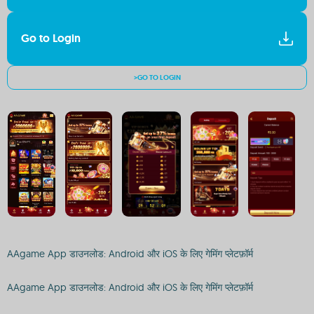
Go to Login
>GO TO LOGIN
AAgame App डाउनलोड: Android और iOS के लिए गेमिंग प्लेटफ़ॉर्म
AAgame App डाउनलोड: Android और iOS के लिए गेमिंग प्लेटफ़ॉर्म