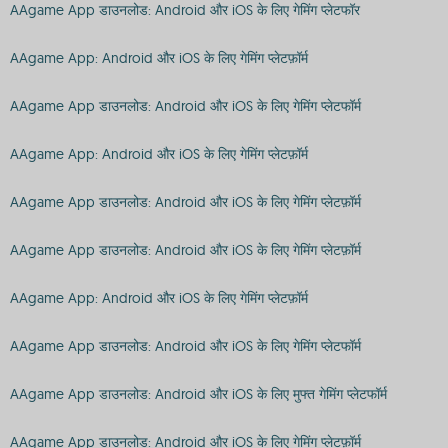
AAgame App डाउनलोड: Android और iOS के लिए गेमिंग प्लेटफॉर
AAgame App: Android और iOS के लिए गेमिंग प्लेटफ़ॉर्म
AAgame App डाउनलोड: Android और iOS के लिए गेमिंग प्लेटफॉर्म
AAgame App: Android और iOS के लिए गेमिंग प्लेटफ़ॉर्म
AAgame App डाउनलोड: Android और iOS के लिए गेमिंग प्लेटफ़ॉर्म
AAgame App डाउनलोड: Android और iOS के लिए गेमिंग प्लेटफ़ॉर्म
AAgame App: Android और iOS के लिए गेमिंग प्लेटफ़ॉर्म
AAgame App डाउनलोड: Android और iOS के लिए गेमिंग प्लेटफॉर्म
AAgame App डाउनलोड: Android और iOS के लिए मुफ्त गेमिंग प्लेटफॉर्म
AAgame App डाउनलोड: Android और iOS के लिए गेमिंग प्लेटफ़ॉर्म