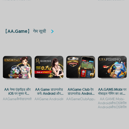
An
—
adigitalmercenaryna
【AA.Game】 गेम सूची
AA गेम्स एंड्रॉइड और
AA Game डाउनलोड
AAGame Club ऐप
AA.GAME:Mobi पर
iOS पर मुफ्त में
करें: Android और
डाउनलोड: Android
मोबाइल गेमिंग का आनंद
डाउनलोड करें
iOS के लिए मुफ्त गेमिंग
और iOS प्लेटफ़ॉर्म पर
लें - Android और
AAGameकैसेडाउनलोडकरें:AndroidऔरiOSगाइडAAGameऐपडाउनलोड:AndroidऔरiOSपरमुफ्तगेम
AAGame:AndroidऔरiOSपरमुफ्तडाउनलोडऔरएक्सेसगाइडAAगेम्सकाआनंदले
AAGameClubApp:AndroidऔरiOSपरडाउनलोडकर
AA.GAME:Mobi-
ऐप
एक्सेस गाइड
iOS के लिए एक्सेस करें
AndroidऔरiOSकेलिए
AndroidऔरiOSकेलिएऐ