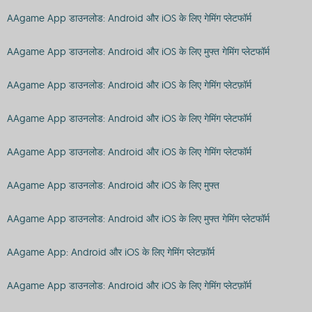
AAgame App डाउनलोड: Android और iOS के लिए गेमिंग प्लेटफॉर्म
AAgame App डाउनलोड: Android और iOS के लिए मुफ्त गेमिंग प्लेटफॉर्म
AAgame App डाउनलोड: Android और iOS के लिए गेमिंग प्लेटफ़ॉर्म
AAgame App डाउनलोड: Android और iOS के लिए गेमिंग प्लेटफॉर्म
AAgame App डाउनलोड: Android और iOS के लिए गेमिंग प्लेटफॉर्म
AAgame App डाउनलोड: Android और iOS के लिए मुफ्त
AAgame App डाउनलोड: Android और iOS के लिए मुफ्त गेमिंग प्लेटफॉर्म
AAgame App: Android और iOS के लिए गेमिंग प्लेटफ़ॉर्म
AAgame App डाउनलोड: Android और iOS के लिए गेमिंग प्लेटफ़ॉर्म