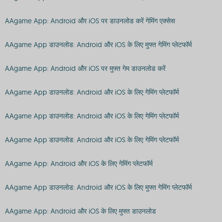
AAgame App: Android और iOS पर डाउनलोड करें गेमिंग एक्सेस
AAgame App डाउनलोड: Android और iOS के लिए मुफ्त गेमिंग प्लेटफॉर्म
AAgame App: Android और iOS पर मुफ्त गेम डाउनलोड करें
AAgame App डाउनलोड: Android और iOS के लिए गेमिंग प्लेटफॉर्म
AAgame App डाउनलोड: Android और iOS के लिए गेमिंग प्लेटफॉर्म
AAgame App डाउनलोड: Android और iOS के लिए गेमिंग प्लेटफॉर्म
AAgame App: Android और iOS के लिए गेमिंग प्लेटफॉर्म
AAgame App डाउनलोड: Android और iOS के लिए मुफ्त गेमिंग प्लेटफॉर्म
AAgame App: Android और iOS के लिए मुफ्त डाउनलोड