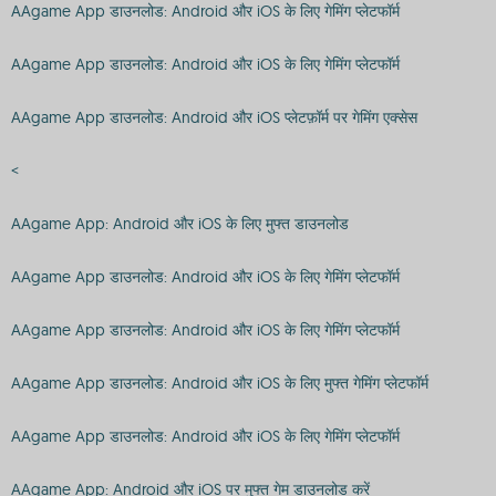
AAgame App डाउनलोड: Android और iOS के लिए गेमिंग प्लेटफॉर्म
AAgame App डाउनलोड: Android और iOS के लिए गेमिंग प्लेटफॉर्म
AAgame App डाउनलोड: Android और iOS प्लेटफ़ॉर्म पर गेमिंग एक्सेस
<
AAgame App: Android और iOS के लिए मुफ्त डाउनलोड
AAgame App डाउनलोड: Android और iOS के लिए गेमिंग प्लेटफॉर्म
AAgame App डाउनलोड: Android और iOS के लिए गेमिंग प्लेटफॉर्म
AAgame App डाउनलोड: Android और iOS के लिए मुफ्त गेमिंग प्लेटफॉर्म
AAgame App डाउनलोड: Android और iOS के लिए गेमिंग प्लेटफॉर्म
AAgame App: Android और iOS पर मुफ्त गेम डाउनलोड करें