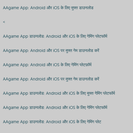
AAgame App: Android और iOS के लिए मुफ्त डाउनलोड
<
AAgame App डाउनलोड: Android और iOS के लिए गेमिंग प्लेटफॉर्म
AAgame App: Android और iOS पर मुफ्त गेम डाउनलोड करें
AAgame App: Android और iOS के लिए गेमिंग प्लेटफ़ॉर्म
AAgame App: Android और iOS पर मुफ्त गेम डाउनलोड करें
AAgame App डाउनलोड: Android और iOS के लिए मुफ्त गेमिंग प्लेटफॉर्म
AAgame App डाउनलोड: Android और iOS के लिए गेमिंग प्लेटफॉर्म
AAgame App डाउनलोड: Android और iOS के लिए गेमिंग प्लेट