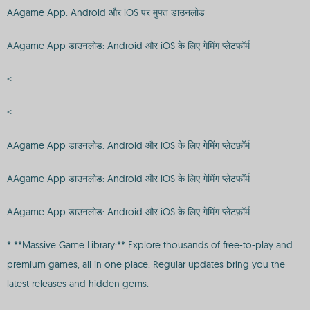
AAgame App: Android और iOS पर मुफ्त डाउनलोड
AAgame App डाउनलोड: Android और iOS के लिए गेमिंग प्लेटफॉर्म
<
<
AAgame App डाउनलोड: Android और iOS के लिए गेमिंग प्लेटफ़ॉर्म
AAgame App डाउनलोड: Android और iOS के लिए गेमिंग प्लेटफॉर्म
AAgame App डाउनलोड: Android और iOS के लिए गेमिंग प्लेटफ़ॉर्म
* **Massive Game Library:** Explore thousands of free-to-play and
premium games, all in one place. Regular updates bring you the
latest releases and hidden gems.