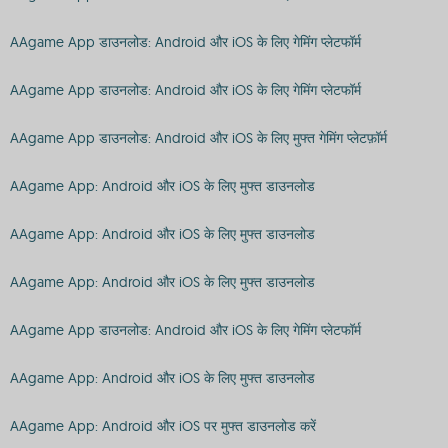
AAgame App डाउनलोड: Android और iOS के लिए गेमिंग प्लेटफॉर्म
AAgame App डाउनलोड: Android और iOS के लिए गेमिंग प्लेटफॉर्म
AAgame App डाउनलोड: Android और iOS के लिए मुफ्त गेमिंग प्लेटफ़ॉर्म
AAgame App: Android और iOS के लिए मुफ्त डाउनलोड
AAgame App: Android और iOS के लिए मुफ्त डाउनलोड
AAgame App: Android और iOS के लिए मुफ्त डाउनलोड
AAgame App डाउनलोड: Android और iOS के लिए गेमिंग प्लेटफॉर्म
AAgame App: Android और iOS के लिए मुफ्त डाउनलोड
AAgame App: Android और iOS पर मुफ्त डाउनलोड करें