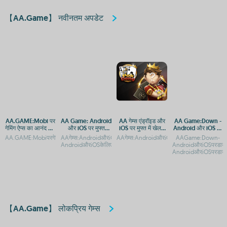
【AA.Game】 नवीनतम अपडेट
AA.GAME:Mobi पर
AA Game: Android
AA गेम्स एंड्रॉइड और
AA Game:Down -
गेमिंग ऐप्स का आनंद लें -
और iOS पर मुफ्त
iOS पर मुफ्त में खेलने
Android और iOS पर
Android और iOS
डाउनलोड और एक्सेस
के लिए डाउनलोड करें
डाउनलोड करने का
AA.GAME:Mobiपरगेमिंगएप्सऔरAPKडाउनलोडकरें|AndroidऔरAppleप्लेटफ़ॉर्मAA.GAME:Mobiप
AAगेम्स:AndroidऔरiOSपरमुफ्तगेमिंगकाअनुभवAAGame-
AAगेम्स:AndroidऔरiOSपरमुफ्तगेमिंगऐप्सAAगेम्
AAGame:Down-
डिवाइस के लिए
गाइड
तरीका
AndroidऔरiOSकेलिएमुफ्तडाउनलोडऔरप्लेAAगेम्
AndroidऔरiOSपरडाउ
AndroidऔरiOSपरडाउ
【AA.Game】 लोकप्रिय गेम्स