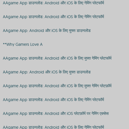
AAgame App डाउनलोड: Android और iOS के लिए गेमिंग प्लेटफॉर्म
AAgame App डाउनलोड: Android और iOS के लिए गेमिंग प्लेटफॉर्म
AAgame App: Android और iOS के लिए मुफ्त डाउनलोड
**Why Gamers Love A
AAgame App डाउनलोड: Android और iOS के लिए मुफ्त गेमिंग प्लेटफॉर्म
AAgame App: Android और iOS के लिए मुफ्त डाउनलोड
AAgame App डाउनलोड: Android और iOS के लिए मुफ्त गेमिंग प्लेटफ़ॉर्म
AAgame App डाउनलोड: Android और iOS के लिए गेमिंग प्लेटफॉर्म
AAgame App डाउनलोड: Android और iOS प्लेटफ़ॉर्म पर गेमिंग एक्सेस
AAgame App डाउनलोड: Android और iOS के लिए गेमिंग प्लेटफॉर्म