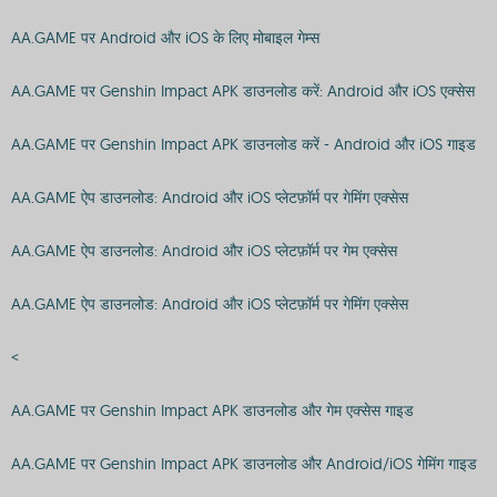
AA.GAME पर Android और iOS के लिए मोबाइल गेम्स
AA.GAME पर Genshin Impact APK डाउनलोड करें: Android और iOS एक्सेस
AA.GAME पर Genshin Impact APK डाउनलोड करें - Android और iOS गाइड
AA.GAME ऐप डाउनलोड: Android और iOS प्लेटफ़ॉर्म पर गेमिंग एक्सेस
AA.GAME ऐप डाउनलोड: Android और iOS प्लेटफ़ॉर्म पर गेम एक्सेस
AA.GAME ऐप डाउनलोड: Android और iOS प्लेटफ़ॉर्म पर गेमिंग एक्सेस
<
AA.GAME पर Genshin Impact APK डाउनलोड और गेम एक्सेस गाइड
AA.GAME पर Genshin Impact APK डाउनलोड और Android/iOS गेमिंग गाइड