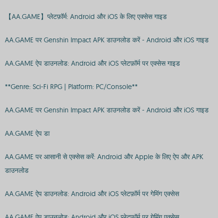
【AA.GAME】प्लेटफ़ॉर्म: Android और iOS के लिए एक्सेस गाइड
AA.GAME पर Genshin Impact APK डाउनलोड करें - Android और iOS गाइड
AA.GAME ऐप डाउनलोड: Android और iOS प्लेटफ़ॉर्म पर एक्सेस गाइड
**Genre: Sci-Fi RPG | Platform: PC/Console**
AA.GAME पर Genshin Impact APK डाउनलोड करें - Android और iOS गाइड
AA.GAME ऐप डा
AA.GAME पर आसानी से एक्सेस करें: Android और Apple के लिए ऐप और APK
डाउनलोड
AA.GAME ऐप डाउनलोड: Android और iOS प्लेटफ़ॉर्म पर गेमिंग एक्सेस
AA.GAME ऐप डाउनलोड: Android और iOS प्लेटफ़ॉर्म पर गेमिंग एक्सेस