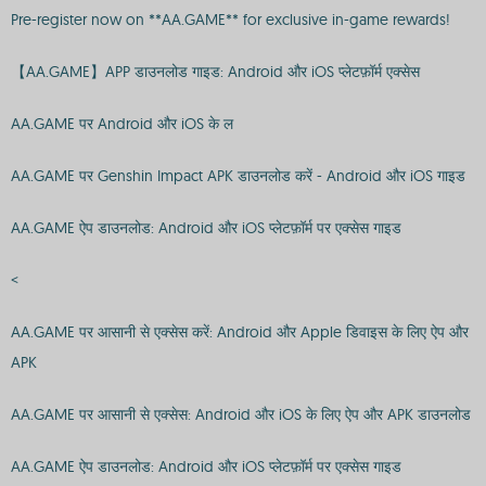
Pre-register now on **AA.GAME** for exclusive in-game rewards!
【AA.GAME】APP डाउनलोड गाइड: Android और iOS प्लेटफ़ॉर्म एक्सेस
AA.GAME पर Android और iOS के ल
AA.GAME पर Genshin Impact APK डाउनलोड करें - Android और iOS गाइड
AA.GAME ऐप डाउनलोड: Android और iOS प्लेटफ़ॉर्म पर एक्सेस गाइड
<
AA.GAME पर आसानी से एक्सेस करें: Android और Apple डिवाइस के लिए ऐप और
APK
AA.GAME पर आसानी से एक्सेस: Android और iOS के लिए ऐप और APK डाउनलोड
AA.GAME ऐप डाउनलोड: Android और iOS प्लेटफ़ॉर्म पर एक्सेस गाइड