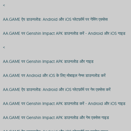
<
AA.GAME ऐप डाउनलोड: Android और iOS प्लेटफ़ॉर्म पर गेमिंग एक्सेस
AA.GAME पर Genshin Impact APK डाउनलोड करें - Android और iOS गाइड
<
AA.GAME पर Genshin Impact APK डाउनलोड और गाइड
AA.GAME पर Android और iOS के लिए मोबाइल गेम्स डाउनलोड करें
AA.GAME ऐप डाउनलोड: Android और iOS प्लेटफ़ॉर्म पर गेम एक्सेस करें
AA.GAME पर Genshin Impact APK डाउनलोड करें - Android और iOS गाइड
AA.GAME पर Genshin Impact APK डाउनलोड और गेम एक्सेस गाइड