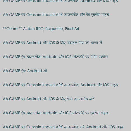
AA.GAME पर Genshin Impact APK डाउनलोड: Android और iOS गाइड
AA.GAME पर Genshin Impact APK डाउनलोड और गेम एक्सेस गाइड
**Genre:** Action RPG, Roguelite, Pixel Art
AA.GAME पर Android और iOS के लिए मोबाइल गेम्स का आनंद लें
AA.GAME ऐप डाउनलोड: Android और iOS प्लेटफ़ॉर्म पर गेमिंग एक्सेस
AA.GAME ऐप: Android औ
AA.GAME पर Genshin Impact APK डाउनलोड: Android और iOS गाइड
AA.GAME पर Android और iOS के लिए गेम्स डाउनलोड करें
AA.GAME ऐप डाउनलोड: Android और iOS प्लेटफ़ॉर्म पर एक्सेस गाइड
AA.GAME पर Genshin Impact APK डाउनलोड करें: Android और iOS गाइड