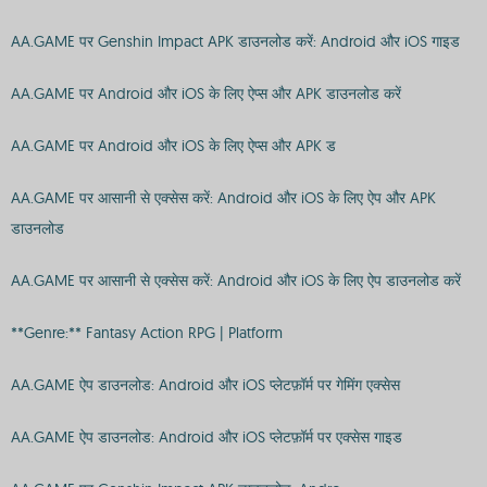
AA.GAME पर Genshin Impact APK डाउनलोड करें: Android और iOS गाइड
AA.GAME पर Android और iOS के लिए ऐप्स और APK डाउनलोड करें
AA.GAME पर Android और iOS के लिए ऐप्स और APK ड
AA.GAME पर आसानी से एक्सेस करें: Android और iOS के लिए ऐप और APK
डाउनलोड
AA.GAME पर आसानी से एक्सेस करें: Android और iOS के लिए ऐप डाउनलोड करें
**Genre:** Fantasy Action RPG | Platform
AA.GAME ऐप डाउनलोड: Android और iOS प्लेटफ़ॉर्म पर गेमिंग एक्सेस
AA.GAME ऐप डाउनलोड: Android और iOS प्लेटफ़ॉर्म पर एक्सेस गाइड