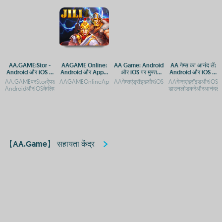
AA.GAME:Stor -
AAGAME Online:
AA Game: Android
AA गेम्स का आनंद लें:
Android और iOS के
Android और Apple
और iOS पर मुफ्त
Android और iOS पर
लिए ऐप एक्सेस और
के लिए APP और APK
डाउनलोड और एक्सेस
मुफ्त डाउनलोड
AA.GAMEपरStorऐपडाउनलोडकरें:AndroidऔरiOSकेलिएगाइडAA.GAME:Stor-
AAGAMEOnlineApp:AndroidऔरiOSपरडाउनलोडकरेंAAGAMEOnlin
AAगेम्सएंड्रॉइडऔरiOSपरमुफ्तमेंडाउनलोडकरेंAAगेम्
AAगेम्सएंड्रॉइडऔरiOSपरमु
APK डाउनलोड
एक्सेस
गाइड
AndroidऔरiOSकेलिएऐपडाउनलोडऔ
डाउनलोडकरेंऔरआनंदलेंAA
【AA.Game】 सहायता केंद्र