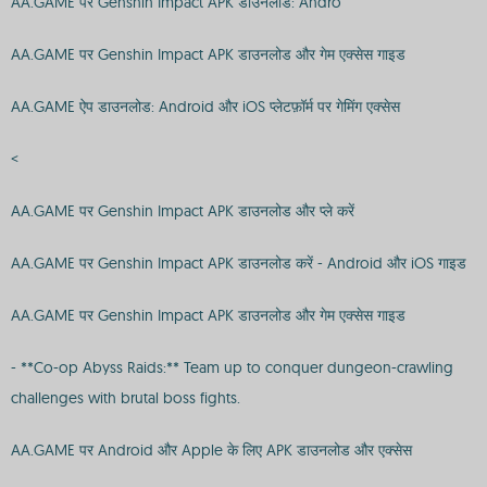
AA.GAME पर Genshin Impact APK डाउनलोड: Andro
AA.GAME पर Genshin Impact APK डाउनलोड और गेम एक्सेस गाइड
AA.GAME ऐप डाउनलोड: Android और iOS प्लेटफ़ॉर्म पर गेमिंग एक्सेस
<
AA.GAME पर Genshin Impact APK डाउनलोड और प्ले करें
AA.GAME पर Genshin Impact APK डाउनलोड करें - Android और iOS गाइड
AA.GAME पर Genshin Impact APK डाउनलोड और गेम एक्सेस गाइड
- **Co-op Abyss Raids:** Team up to conquer dungeon-crawling
challenges with brutal boss fights.
AA.GAME पर Android और Apple के लिए APK डाउनलोड और एक्सेस