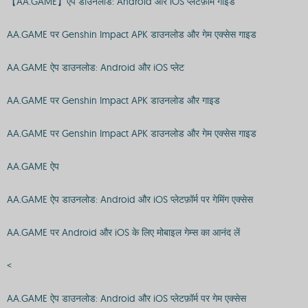
【AA.GAME】एप डाउनलोड: Android और iOS प्लेटफ़ॉर्म गाइड
AA.GAME पर Genshin Impact APK डाउनलोड और गेम एक्सेस गाइड
AA.GAME ऐप डाउनलोड: Android और iOS प्लेट
AA.GAME पर Genshin Impact APK डाउनलोड और गाइड
AA.GAME पर Genshin Impact APK डाउनलोड और गेम एक्सेस गाइड
AA.GAME ऐप
AA.GAME ऐप डाउनलोड: Android और iOS प्लेटफ़ॉर्म पर गेमिंग एक्सेस
AA.GAME पर Android और iOS के लिए मोबाइल गेम्स का आनंद लें
<
AA.GAME ऐप डाउनलोड: Android और iOS प्लेटफ़ॉर्म पर गेम एक्सेस