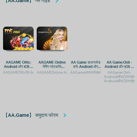
【AA.Game】 गेम गाइड
AAGAME Offic:
AAGAME Online
AA Game डाउनलोड
AA Game:Onli -
Android और iOS के
गेमिंग प्लेटफ़ॉर्म:
करें: Android और
Android और iOS पर
लिए ऐप डाउनलोड गाइड
Android और iOS पर
iOS के लिए मुफ्त गेमिंग
मुफ्त गेमिंग ऐप
AAGAMEOfficऐप:AndroidऔरAppleपरडाउनलोडकरेंAAGAMEOffic:AndroidऔरAppleकेलि
AAGAMEOnline:AndroidऔरAppleडिवाइसपरएक्सेसऔरAPKडाउनलो
AAGameडाउनलोडकरें:AndroidऔरiOSकेलिएमुफ्त
AAGame:Onli-
एक्सेस करें
ऐप
AndroidऔरiOSपरमुफ्त
AndroidऔरiOSपरमुफ्त
【AA.Game】 समुदाय फोरम