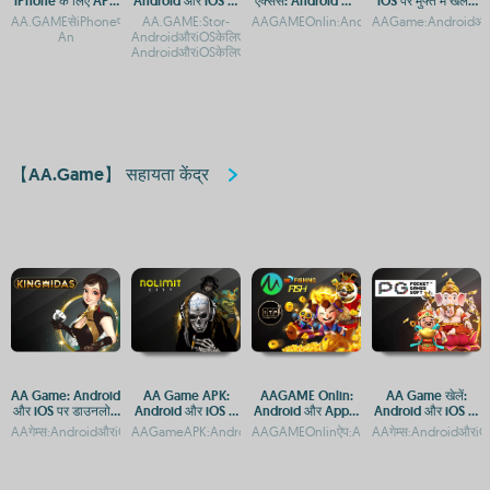
iPhone के लिए APK
Android और iOS पर
एक्सेस: Android और
iOS पर मुफ्त में खेलने
डाउनलोड और गेम
मुफ्त डाउनलोड
Apple के लिए APP
के लिए डाउनलोड करें
AA.GAMEसेiPhoneपरGenshinImpactAPKडाउनलोडऔरइंस्टॉलकरेंAA.GAME:iPhoपरआसानीसेड
AA.GAME:Stor-
AAGAMEOnlin:AndroidऔरAppleपरएक्सेसक
AAGame:AndroidऔरiOSक
एक्सेस गाइड
और APK
An
AndroidऔरiOSकेलिएमुफ्तऐपडाउनलोडकरेंAA.GAME:Stor-
AndroidऔरiOSकेलिएमुफ्तगेमडा
【AA.Game】 सहायता केंद्र
AA Game: Android
AA Game APK:
AAGAME Onlin:
AA Game खेलें:
और iOS पर डाउनलोड
Android और iOS के
Android और Apple
Android और iOS पर
और एक्सेस गाइड
लिए मुफ्त डाउनलोड
प्लेटफ़ॉर्म पर एक्सेस और
मुफ्त डाउनलोड व
AAगेम्स:AndroidऔरiOSपरमुफ्तगेमिंगऐपAAGame:AndroidऔरiOSपरडाउनलोडऔरएक्सेसगाइड
AAGameAPK:AndroidऔरiOSकेलिएडाउनलोडगाइड
AAGAMEOnlinऐप:AndroidऔरAppleपरएक्सेसकरे
AAगेम्स:AndroidऔरiOS
APP डाउनलोड
एक्सेस