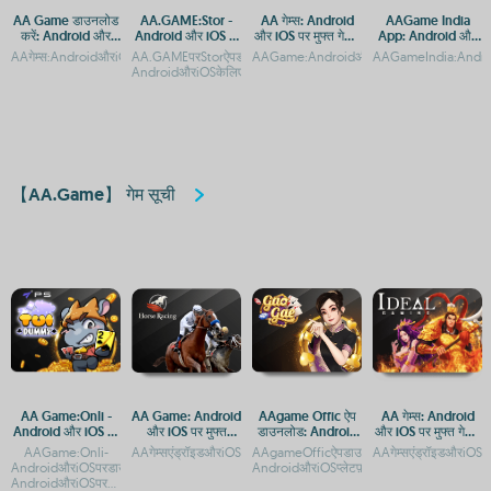
AA Game डाउनलोड
AA.GAME:Stor -
AA गेम्स: Android
AAGame India
करें: Android और
Android और iOS के
और iOS पर मुफ्त गेमिंग
App: Android और
iOS के लिए मुफ्त गेमिंग
लिए ऐप एक्सेस और
का आनंद
iOS पर डाउनलोड करें
AAगेम्स:AndroidऔरiOSपरमुफ्तगेमिंगकाआनंदAAगेम्सएंड्रॉइडऔरiOSपरमुफ्तमेंडाउनलोडकरनेकेलिएउ
AA.GAMEपरStorऐपडाउनलोडकरें:AndroidऔरiOSकेलिएगाइडAA.GAME
AAGame:AndroidऔरiOSकेलिएमुफ्तडाउनलोडऔ
AAGameIndia:Androi
ऐप
APK डाउनलोड
AndroidऔरiOSकेलिएऐपडाउनलोडऔ
【AA.Game】 गेम सूची
AA Game:Onli -
AA Game: Android
AAgame Offic ऐप
AA गेम्स: Android
Android और iOS पर
और iOS पर मुफ्त
डाउनलोड: Android
और iOS पर मुफ्त गेमिंग
डाउनलोड करें
डाउनलोड
और iOS प्लेटफ़ॉर्म पर
का अनुभव
AAGame:Onli-
AAगेम्सएंड्रॉइडऔरiOSकेलिएडाउनलोडगाइडAAGame:AndroidऔरiAA
AAgameOfficऐपडाउनलोड-
AAगेम्सएंड्रॉइडऔरiOS
एक्सेस
AndroidऔरiOSपरडाउनलोडकरेंAAGame:Onli-
AndroidऔरiOSप्लेटफ़ॉर्मपरमुफ्तएक्सेसAAga
AndroidऔरiOSपरमुफ्तडाउनलोडAAGame:Onli-