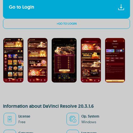
Go to Login
>GO TO LOGIN
Information about DaVinci Resolve 20.3.1.6
License
Op. System
Free
Windows